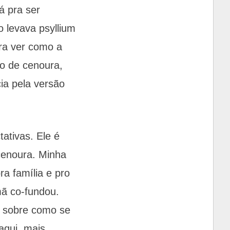
á pra ser
o levava psyllium
ra ver como a
lo de cenoura,
ia pela versão
ativas. Ele é
cenoura. Minha
ra família e pro
mã co-fundou.
o sobre como se
aqui, mais