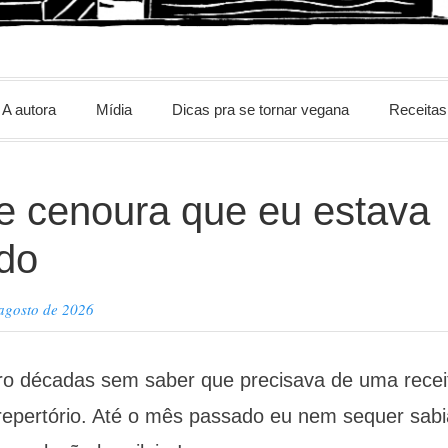
m
A autora
Mídia
Dicas pra se tornar vegana
Receitas
ia vegetal
e cenoura que eu estava
do
agosto de 2026
tro décadas sem saber que precisava de uma recei
epertório. Até o mês passado eu nem sequer sabi