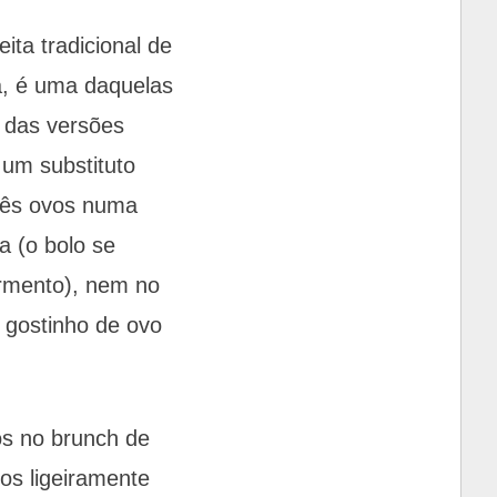
ta tradicional de
ja, é uma daquelas
l das versões
um substituto
três ovos numa
 (o bolo se
ermento), nem no
e gostinho de ovo
os no brunch de
os ligeiramente