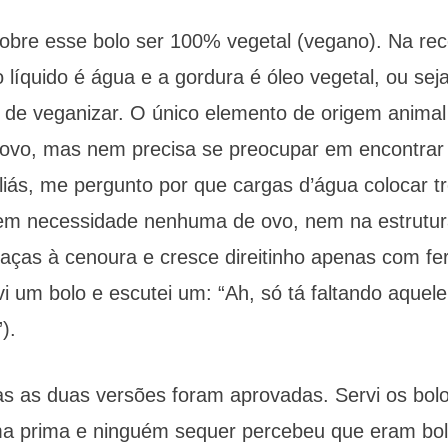
bre esse bolo ser 100% vegetal (vegano). Na recei
 líquido é água e a gordura é óleo vegetal, ou se
as de veganizar. O único elemento de origem anima
ovo, mas nem precisa se preocupar em encontrar 
Aliás, me pergunto por que cargas d’água colocar 
m necessidade nenhuma de ovo, nem na estrutura
ças à cenoura e cresce direitinho apenas com f
i um bolo e escutei um: “Ah, só tá faltando aquel
”).
tas as duas versões foram aprovadas. Servi os bol
ma prima e ninguém sequer percebeu que eram bol