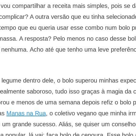
 vou compartilhar a receita mais simples, pois se d
complicar? A outra versão que eu tinha selecionad
a tempo que eu queria usar esse combo num bolo p
a massa. A resposta? Pelo menos no caso desse bo
a nenhuma. Acho até que tenho uma leve preferênc
 legume dentro dele, o bolo superou minhas expect
 realmente saboroso, tudo isso graças à magia da 
dorou e menos de uma semana depois refiz o bolo p
das
Manas na Rua
, o coletivo vegano que minha ir
i um grande sucesso. Aliás, se quiser um conselh
 popular, lá vai: faça bolo de cenoura. Esse bolo 