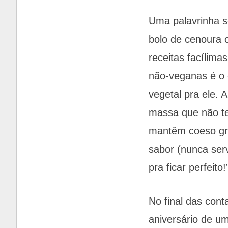
Uma palavrinha so
bolo de cenoura o
receitas facílim
não-veganas é o 
vegetal pra ele. 
massa que não te
mantêm coeso gra
sabor (nunca serv
pra ficar perfeito!
No final das con
aniversário de u