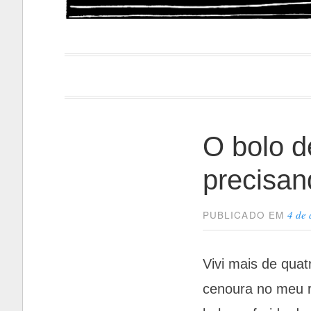
Papacapi
desmistificando a culinár
O bolo d
precisan
4 de 
PUBLICADO EM
Vivi mais de qua
cenoura no meu r