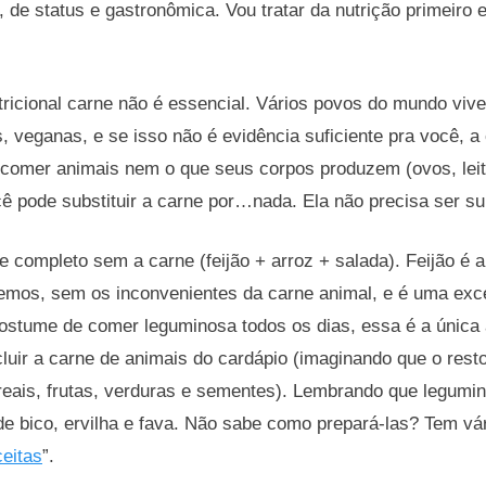
, de status e gastronômica. Vou tratar da nutrição primeiro 
utricional carne não é essencial. Vários povos do mundo v
, veganas, e se isso não é evidência suficiente pra você, a 
comer animais nem o que seus corpos produzem (ovos, leite
ê pode substituir a carne por…nada. Ela não precisa ser su
ue completo sem a carne (feijão + arroz + salada). Feijão é 
mos, sem os inconvenientes da carne animal, e é uma excel
ostume de comer leguminosa todos os dias, essa é a única
cluir a carne de animais do cardápio (imaginando que o rest
reais, frutas, verduras e sementes). Lembrando que legumi
o de bico, ervilha e fava. Não sabe como prepará-las? Tem vár
eitas
”.