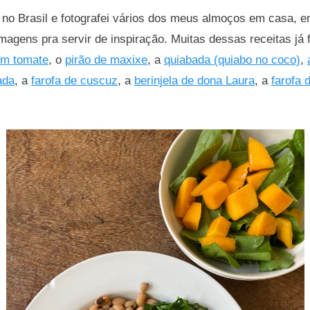
no Brasil e fotografei vários dos meus almoços em casa, e
magens pra servir de inspiração. Muitas dessas receitas já
om tomate
, o
pirão de maxixe
, a
quiabada (quiabo no coco)
,
ada
, a
farofa de cuscuz
, a
berinjela de dona Laura
, a
farofa 