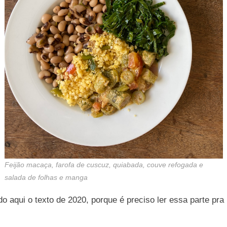
Feijão macaça, farofa de cuscuz, quiabada, couve refogada e
salada de folhas e manga
 aqui o texto de 2020, porque é preciso ler essa parte pra