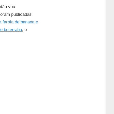
ntão vou
 foram publicadas
a farofa de banana e
de beterraba
, o