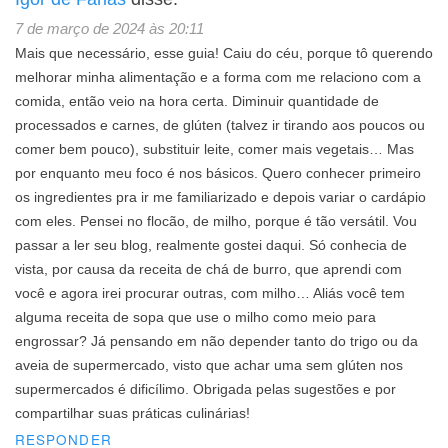
7 de março de 2024 às 20:11
Mais que necessário, esse guia! Caiu do céu, porque tô querendo
melhorar minha alimentação e a forma com me relaciono com a
comida, então veio na hora certa. Diminuir quantidade de
processados e carnes, de glúten (talvez ir tirando aos poucos ou
comer bem pouco), substituir leite, comer mais vegetais… Mas
por enquanto meu foco é nos básicos. Quero conhecer primeiro
os ingredientes pra ir me familiarizado e depois variar o cardápio
com eles. Pensei no flocão, de milho, porque é tão versátil. Vou
passar a ler seu blog, realmente gostei daqui. Só conhecia de
vista, por causa da receita de chá de burro, que aprendi com
você e agora irei procurar outras, com milho… Aliás você tem
alguma receita de sopa que use o milho como meio para
engrossar? Já pensando em não depender tanto do trigo ou da
aveia de supermercado, visto que achar uma sem glúten nos
supermercados é dificílimo. Obrigada pelas sugestões e por
compartilhar suas práticas culinárias!
RESPONDER