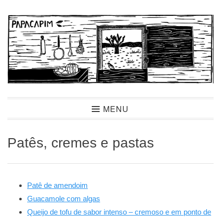
Ir
para
conteúdo
Papacapim
MENU
Patês, cremes e pastas
Patê de amendoim
Guacamole com algas
Queijo de tofu de sabor intenso – cremoso e em ponto de