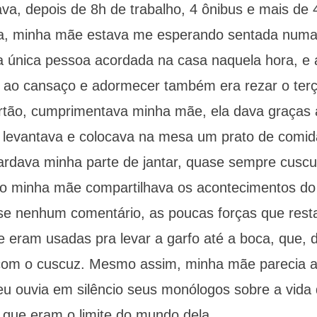
a, depois de 8h de trabalho, 4 ônibus e mais de 
ca, minha mãe estava me esperando sentada numa
a única pessoa acordada na casa naquela hora, e a
 ao cansaço e adormecer também era rezar o ter
rtão, cumprimentava minha mãe, ela dava graças 
levantava e colocava na mesa um prato de comida 
uardava minha parte de jantar, quase sempre cusc
o minha mãe compartilhava os acontecimentos do
se nenhum comentário, as poucas forças que res
 eram usadas pra levar a garfo até a boca, que, de
com o cuscuz. Mesmo assim, minha mãe parecia a
 ouvia em silêncio seus monólogos sobre a vida 
 que eram o limite do mundo dela.