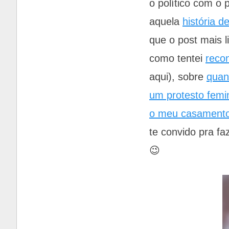
o político com o
aquela
história 
que o post mais l
como tentei
reco
aqui), sobre
quan
um protesto femin
o meu casamento 
te convido pra fa
😉