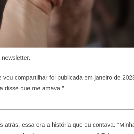
 newsletter.
e vou compartilhar foi publicada em janeiro de 20
a disse que me amava.”
__________________________________________________
s atrás, essa era a história que eu contava. “Min