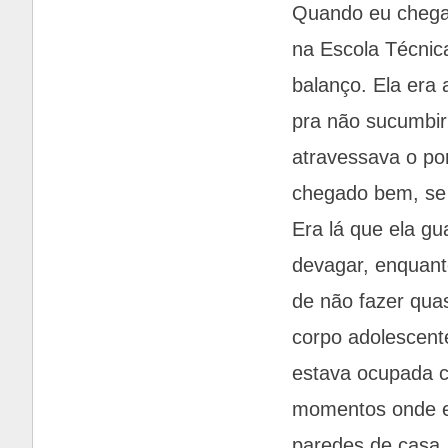
Quando eu chegav
na Escola Técni
balanço. Ela era 
pra não sucumbir
atravessava o po
chegado bem, se 
Era lá que ela g
devagar, enquant
de não fazer qua
corpo adolescente
estava ocupada 
momentos onde eu
paredes de casa,