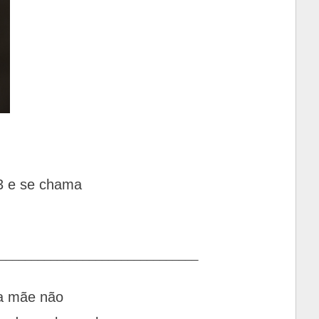
23 e se chama
_______________________________
ha mãe não