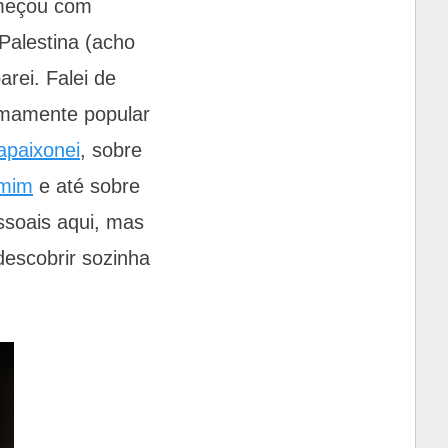
omeçou com
Palestina (acho
arei. Falei de
emamente popular
apaixonei
, sobre
 mim
e até sobre
ssoais aqui, mas
descobrir sozinha