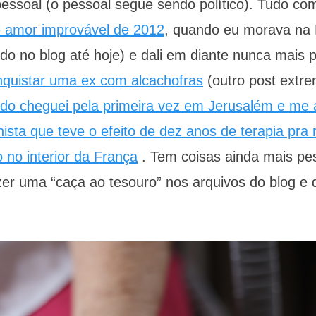
 pessoal (o pessoal segue sendo político). Tudo c
de amor improvável de 2012
, quando eu morava na 
ido no blog até hoje) e dali em diante nunca mais p
nquistar uma ex com alcachofras
(outro post extr
do cheguei pela primeira vez em Jerusalém e me 
ista que teve o efeito de dez anos de terapia pra
no interior da França
. Tem coisas ainda mais pe
zer uma “caça ao tesouro” nos arquivos do blog e 