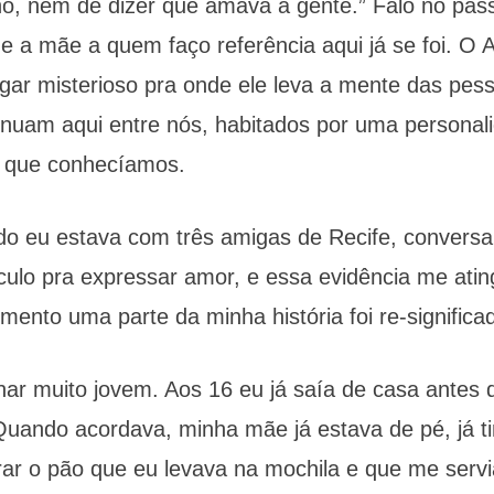
ho, nem de dizer que amava a gente.” Falo no pas
ue a mãe a quem faço referência aqui já se foi. O 
ugar misterioso pra onde ele leva a mente das pes
inuam aqui entre nós, habitados por uma personal
a que conhecíamos.
 eu estava com três amigas de Recife, convers
ulo pra expressar amor, e essa evidência me atin
mento uma parte da minha história foi re-significa
ar muito jovem. Aos 16 eu já saía de casa antes 
uando acordava, minha mãe já estava de pé, já tin
prar o pão que eu levava na mochila e que me serv