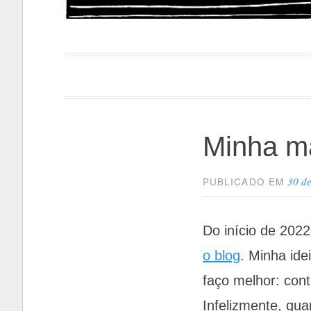
Papacapi
Minha m
30 d
PUBLICADO EM
Do início de 2022
o blog
. Minha ide
faço melhor: cont
Infelizmente, qua