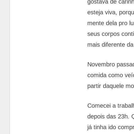
gostava de carin
esteja viva, porq
mente dela pro l
seus corpos cont
mais diferente d
Novembro passado
comida como veíc
partir daquele mo
Comecei a trabalh
depois das 23h. Q
já tinha ido com