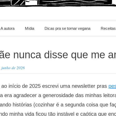
m
A autora
Mídia
Dicas pra se tornar vegana
Receitas
ãe nunca disse que me 
e junho de 2026
 ao início de 2025 escrevi uma newsletter pras
pe
ia era agradecer a generosidade das minhas leito
ando histórias (cozinhar é a segunda coisa que fa
ndo minha vida ficou tão instável e caótica que en