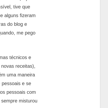
ível, tive que
 e alguns fizeram
ras do blog e
quando, me pego
mas técnicos e
 novas receitas),
mbém uma maneira
 pessoais e se
atos pessoais com
og sempre misturou