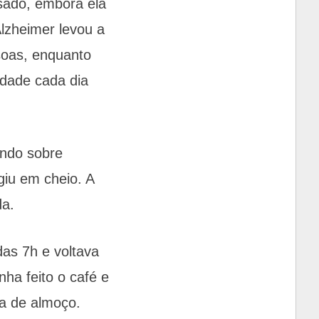
sado, embora ela
Alzheimer levou a
soas, enquanto
idade cada dia
ando sobre
giu em cheio. A
da.
das 7h e voltava
ha feito o café e
ia de almoço.