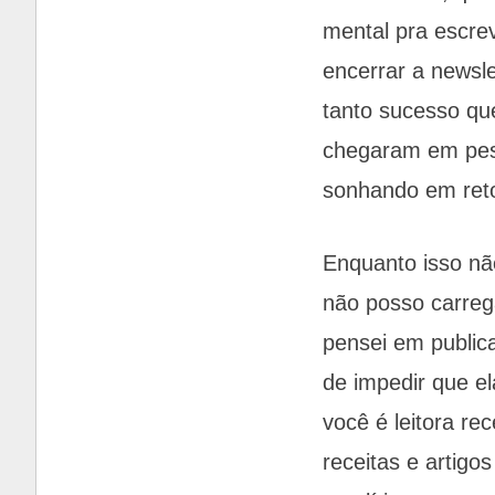
mental pra escre
encerrar a newsle
tanto sucesso qu
chegaram em pes
sonhando em reto
Enquanto isso nã
não posso carrega
pensei em public
de impedir que e
você é leitora re
receitas e artigo