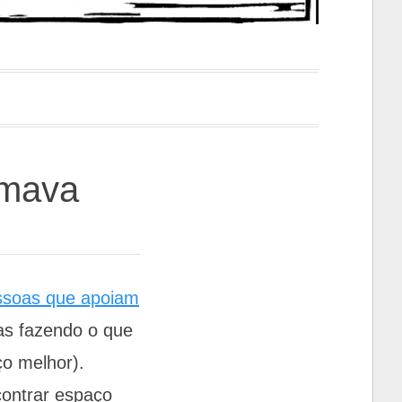
amava
ssoas que apoiam
ras fazendo o que
ço melhor).
contrar espaço