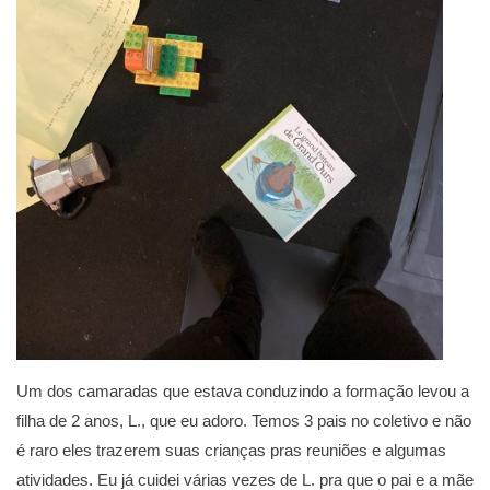
Um dos camaradas que estava conduzindo a formação levou a
filha de 2 anos, L., que eu adoro. Temos 3 pais no coletivo e não
é raro eles trazerem suas crianças pras reuniões e algumas
atividades. Eu já cuidei várias vezes de L. pra que o pai e a mãe