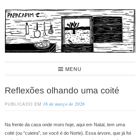
Ir
para
conteúdo
Papacapim
MENU
Reflexões olhando uma coité
16 de março de 2026
PUBLICADO EM
Na frente da casa onde moro hoje, aqui em Natal, tem uma
coité (ou “cuieira”, se você é do Norte). Essa árvore, que já foi