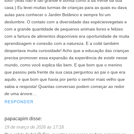
luxo! (Mas não é tão grande e bonita como a da frente da sua
casa.) Eu levei muitas turmas de crianças para as quais eu dava
aulas para conhecer o Jardim Botânico e sempre foi um
deslumbre. O contato com a diversidade das espéciesvegetais e
com a grande quantidade de pequenos animais livres e felizes
com a fartura de alimentos disponíveis era oportunidade de muita
aprendizagem e conexão com a natureza. E a coité também
despertava muita curiosidade! Acho que a educação das crianças
precisa promover essa expansão da experiência de existir nesse
mundo, como você explica tão bem. E que bom que o menino
que passou pela frente da sua casa perguntou ao pai o que era
aquilo, e que bom que havia por perto o senhor mais velho que
sabia a resposta! Quantas conversas podem começar ao redor
de uma árvore…
RESPONDER
papacapim
disse:
19 de março de 2026 às 17:18