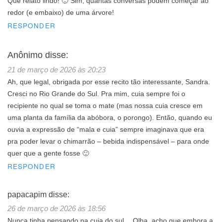
Que relato lindo! 🙂 Sim, quantas conversas podem começar ao
redor (e embaixo) de uma árvore!
RESPONDER
Anônimo
disse:
21 de março de 2026 às 20:23
Ah, que legal, obrigada por esse recito tão interessante, Sandra.
Cresci no Rio Grande do Sul. Pra mim, cuia sempre foi o
recipiente no qual se toma o mate (mas nossa cuia cresce em
uma planta da família da abóbora, o porongo). Então, quando eu
ouvia a expressão de “mala e cuia” sempre imaginava que era
pra poder levar o chimarrão – bebida indispensável – para onde
quer que a gente fosse 🙂
RESPONDER
papacapim
disse:
26 de março de 2026 às 18:56
Nunca tinha pensando na cuia do sul… Olha, acho que embora a