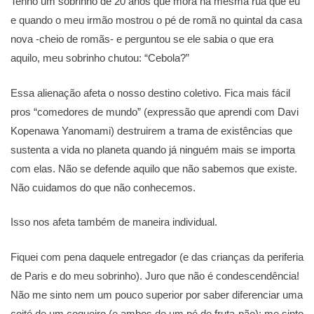
Tenho um sobrinho de 20 anos que mora na mesma rua que eu
e quando o meu irmão mostrou o pé de romã no quintal da casa
nova -cheio de romãs- e perguntou se ele sabia o que era
aquilo, meu sobrinho chutou: “Cebola?”
Essa alienação afeta o nosso destino coletivo. Fica mais fácil
pros “comedores de mundo” (expressão que aprendi com Davi
Kopenawa Yanomami) destruirem a trama de existências que
sustenta a vida no planeta quando já ninguém mais se importa
com elas. Não se defende aquilo que não sabemos que existe.
Não cuidamos do que não conhecemos.
Isso nos afeta também de maneira individual.
Fiquei com pena daquele entregador (e das crianças da periferia
de Paris e do meu sobrinho). Juro que não é condescendência!
Não me sinto nem um pouco superior por saber diferenciar uma
coité de um coqueiro (e ambos de um pé de fruta-pão): me sinto