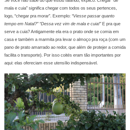
Se você não sabe do que estou falando, explico. Chegar “de
mala e cuia” significa chegar com todos os seus pertences,
logo, “chegar pra morar”. Exemplo:
“Viesse passar quanto
tempo em Natal?” “Dessa vez vim de mala e cuia!”
E pra que
serve a cuia? Antigamente ela era o prato onde se comia em
casa e também a marmita pra levar o almoço pra roça (com um
pano de prato amarrado ao redor, que além de protejer a comida
facilita o transporte). Por isso coités eram tão importantes por
aqui: elas ofereciam esse utensílio indispensável.