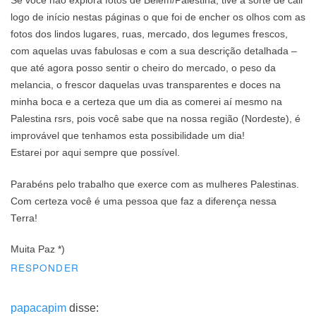
Se você não explora fotos de Belém/Palestina, tive a sorte de cair
logo de início nestas páginas o que foi de encher os olhos com as
fotos dos lindos lugares, ruas, mercado, dos legumes frescos,
com aquelas uvas fabulosas e com a sua descrição detalhada –
que até agora posso sentir o cheiro do mercado, o peso da
melancia, o frescor daquelas uvas transparentes e doces na
minha boca e a certeza que um dia as comerei aí mesmo na
Palestina rsrs, pois você sabe que na nossa região (Nordeste), é
improvável que tenhamos esta possibilidade um dia!
Estarei por aqui sempre que possível.
Parabéns pelo trabalho que exerce com as mulheres Palestinas.
Com certeza você é uma pessoa que faz a diferença nessa
Terra!
Muita Paz *)
RESPONDER
papacapim
disse: