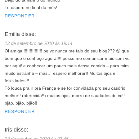
Beijo do tamanho do mundo
Te espero no final do mês!
RESPONDER
Emilia
disse:
13 de setembro de 2010 às 19:14
Oi amiga!!!!!!!!!!!!!!!! pq vc nunca me falo do seu blog??? 🙁 que
bom que o conheço agora!!!! posso me comunicar mais com vc
por aqui! e conhecer um pouco mais dessa comida – para mim
muito estranha – mas… espero melhorar!! Muitos bjos e
felicidades!!!
Tô louca pra ir pra França e se for convidada pro seu casório
melhor!! (oferecida!!) muitos bjos. morro de saudades de vc!!
bjão, bjão, bjão!!
RESPONDER
Iris
disse:
28 de outubro de 2010 às 23:46