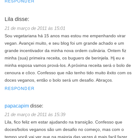
RESPONDER
Lila
disse:
21 de março de 2011 às 15:01
Sou vegetariana há 15 anos mas estou me empenhando virar
vegan. Avançei muito, e seu blog foi um grande achado e um
grande incentivador da minha nova ordem culinária. Ontem fiz
minha (sua) primeira receita, os buguers de berinjela. Hj eu e
minha esposa vamos prová-los. A próxima receita será o bolo de
cenoura e côco. Confesso que não tenho tido muito êxito com os
doces veganos, então o bolo será um desafio. Abraços.
RESPONDER
papacapim
disse:
21 de março de 2011 às 15:39
Lila, fico feliz em estar ajudando na transição. Confesso que
doces/bolos veganos são um desafio no começo, mas com o
tempo você vai ver que na maioria das vezes é mais facil fazer