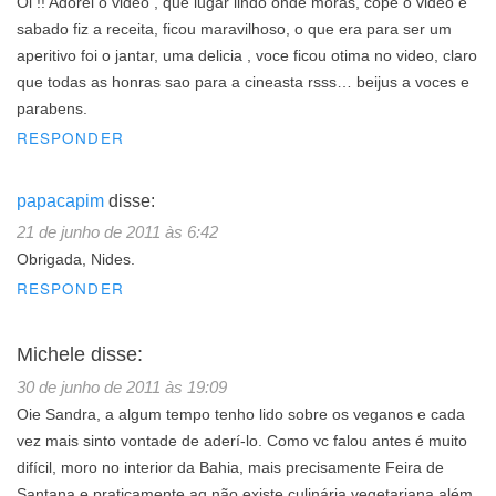
Oi !! Adorei o video , que lugar lindo onde moras, cope o video e
sabado fiz a receita, ficou maravilhoso, o que era para ser um
aperitivo foi o jantar, uma delicia , voce ficou otima no video, claro
que todas as honras sao para a cineasta rsss… beijus a voces e
parabens.
RESPONDER
papacapim
disse:
21 de junho de 2011 às 6:42
Obrigada, Nides.
RESPONDER
Michele
disse:
30 de junho de 2011 às 19:09
Oie Sandra, a algum tempo tenho lido sobre os veganos e cada
vez mais sinto vontade de aderí-lo. Como vc falou antes é muito
difícil, moro no interior da Bahia, mais precisamente Feira de
Santana e praticamente aq não existe culinária vegetariana além