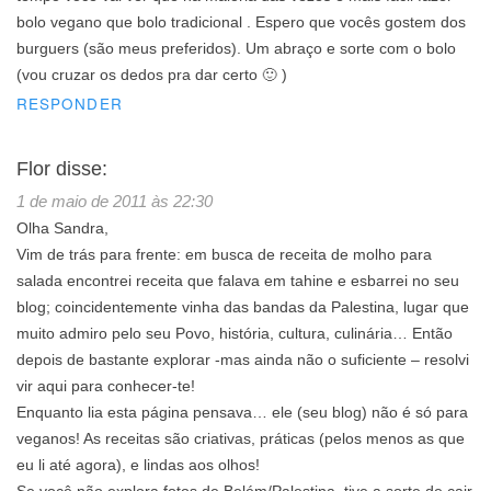
bolo vegano que bolo tradicional . Espero que vocês gostem dos
burguers (são meus preferidos). Um abraço e sorte com o bolo
(vou cruzar os dedos pra dar certo 🙂 )
RESPONDER
Flor
disse:
1 de maio de 2011 às 22:30
Olha Sandra,
Vim de trás para frente: em busca de receita de molho para
salada encontrei receita que falava em tahine e esbarrei no seu
blog; coincidentemente vinha das bandas da Palestina, lugar que
muito admiro pelo seu Povo, história, cultura, culinária… Então
depois de bastante explorar -mas ainda não o suficiente – resolvi
vir aqui para conhecer-te!
Enquanto lia esta página pensava… ele (seu blog) não é só para
veganos! As receitas são criativas, práticas (pelos menos as que
eu li até agora), e lindas aos olhos!