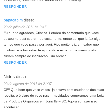
as receitas, suas histórias. adoro tudo! obrigada 😉
RESPONDER
papacapim
disse:
29 de julho de 2011 às 9:47
Eu que te agradeco, Cristina. Lembro do comentario que voce
deixou no post sobre meu casamento, entao sei que ja faz algum
tempo que voce passa por aqui. Fico muito feliz em saber que
minhas receitas estao te ajudando e espero que meus posts
sirvam sempre de inspiracao. Um abraco.
RESPONDER
Nides
disse:
23 de agosto de 2011 às 21:37
Oi!!! Que bom que voce voltou, ja estava com saudades das suas
receita, e é claro de voce rsss… novidades compramos uma Loja
de Produtos Organicos em Joinville – SC. Agora so fazer isso
acontecer….