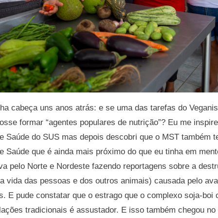
inha cabeça uns anos atrás: e se uma das tarefas do Vegani
osse formar “agentes populares de nutrição”? Eu me inspir
de Saúde do SUS mas depois descobri que o MST também 
e Saúde que é ainda mais próximo do que eu tinha em ment
va pelo Norte e Nordeste fazendo reportagens sobre a dest
 na vida das pessoas e dos outros animais) causada pelo av
nais. E pude constatar que o estrago que o complexo soja-boi
lações tradicionais é assustador. E isso também chegou no