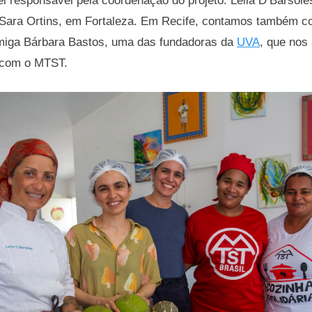
i responsável pela coordenação do projeto. Leila D’Barsole
Sara Ortins, em Fortaleza. Em Recife, contamos também co
miga Bárbara Bastos, uma das fundadoras da
UVA
, que nos
a com o MTST.