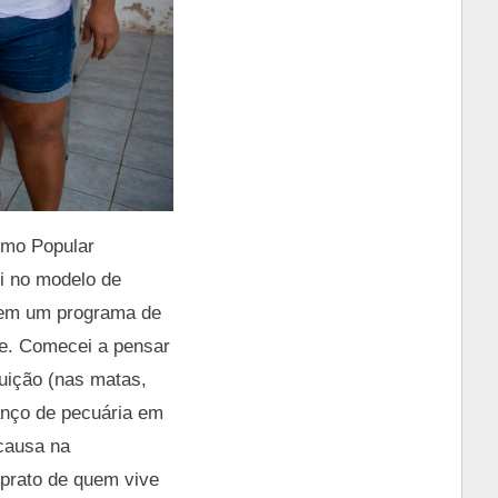
smo Popular
ei no modelo de
tem um programa de
e. Comecei a pensar
ruição (nas matas,
anço de pecuária em
 causa na
 prato de quem vive