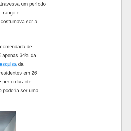
atravessa um período
 frango e
 costumava ser a
recomendada de
 E apenas 34% da
esquisa
da
 residentes em 26
e perto durante
o poderia ser uma