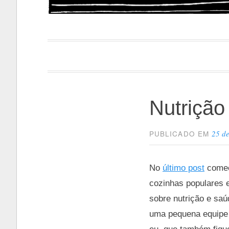
Papacapi
Nutrição
25 d
PUBLICADO EM
No
último post
comece
cozinhas populares e
sobre nutrição e saú
uma pequena equipe 