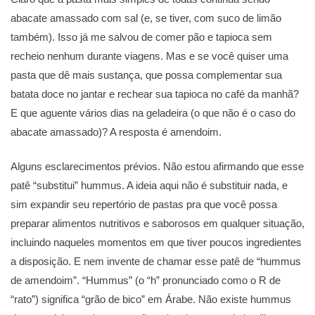
abacate amassado com sal (e, se tiver, com suco de limão
também). Isso já me salvou de comer pão e tapioca sem
recheio nenhum durante viagens. Mas e se você quiser uma
pasta que dê mais sustança, que possa complementar sua
batata doce no jantar e rechear sua tapioca no café da manhã?
E que aguente vários dias na geladeira (o que não é o caso do
abacate amassado)? A resposta é amendoim.
Alguns esclarecimentos prévios. Não estou afirmando que esse
patê “substitui” hummus. A ideia aqui não é substituir nada, e
sim expandir seu repertório de pastas pra que você possa
preparar alimentos nutritivos e saborosos em qualquer situação,
incluindo naqueles momentos em que tiver poucos ingredientes
a disposição. E nem invente de chamar esse patê de “hummus
de amendoim”. “Hummus” (o “h” pronunciado como o R de
“rato”) significa “grão de bico” em Árabe. Não existe hummus