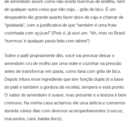
de amendoim assim como não existe hummus de lentilha, nem
de qualquer outra coisa que não seja… grão de bico. É um
despautério tão grande quanto fazer doce de caju e chamar de
“goiabada”, com a justificativa de que “também é uma fruta
cozinhada com açúcar!” (Pois é, já ouvi um: “Ah, mas no Brasil
‘hummus’ é qualquer pasta feita com tahine”)
Sobre o patê propriamente dito, você vai precisar deixar o
amendoim cru de molho por uma noite e cozinhar na pressão
antes de transformar em pasta, como faria com grão de bico.
Depois tritura esse ingrediente que tem função dupla (é a base
do patê e também a gordura da receita), tempera e está pronto.
O sabor do amendoim é suave, mas presente e a textura é bem
cremosa. Na minha casa achamos ele uma delícia e comemos
durante vários dias com diversos acompanhamentos (cuscuz,
macaxeira, cará, batata doce).