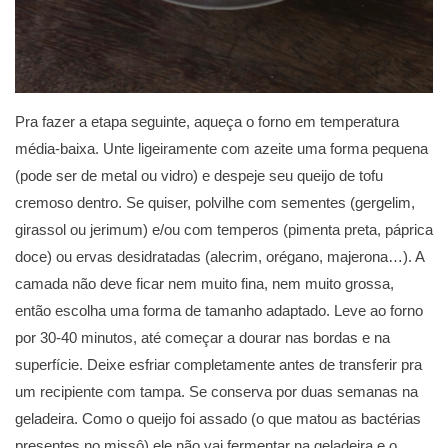
Pra fazer a etapa seguinte, aqueça o forno em temperatura
média-baixa. Unte ligeiramente com azeite uma forma pequena
(pode ser de metal ou vidro) e despeje seu queijo de tofu
cremoso dentro. Se quiser, polvilhe com sementes (gergelim,
girassol ou jerimum) e/ou com temperos (pimenta preta, páprica
doce) ou ervas desidratadas (alecrim, orégano, majerona…). A
camada não deve ficar nem muito fina, nem muito grossa,
então escolha uma forma de tamanho adaptado. Leve ao forno
por 30-40 minutos, até começar a dourar nas bordas e na
superfície. Deixe esfriar completamente antes de transferir pra
um recipiente com tampa. Se conserva por duas semanas na
geladeira. Como o queijo foi assado (o que matou as bactérias
presentes no missô) ele não vai fermentar na geladeira e o