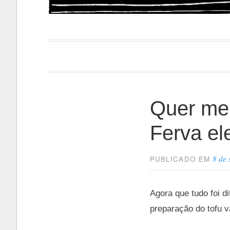
Papacapi
Quer mel
Ferva el
8 de
PUBLICADO EM
Agora que tudo foi d
preparação do tofu 