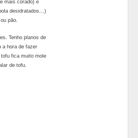
le mais corado) e
bola desidratados…)
 ou pão.
des. Tenho planos de
 a hora de fazer
 tofu fica muito mole
lar de tofu.