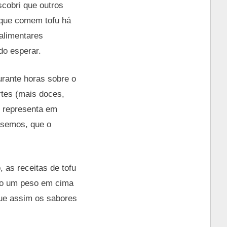
scobri que outros
 que comem tofu há
alimentares
do esperar.
rante horas sobre o
tes (mais doces,
s representa em
assemos, que o
 as receitas de tofu
ndo um peso em cima
que assim os sabores