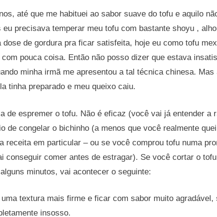
anos, até que me habituei ao sabor suave do tofu e aquilo n
 eu precisava temperar meu tofu com bastante shoyu , alho
 dose de gordura pra ficar satisfeita, hoje eu como tofu m
 com pouca coisa. Então não posso dizer que estava insatis
quando minha irmã me apresentou a tal técnica chinesa. Mas
la tinha preparado e meu queixo caiu.
a de espremer o tofu. Não é eficaz (você vai já entender a
o de congelar o bichinho (a menos que você realmente quei
a receita em particular – ou se você comprou tofu numa pr
i conseguir comer antes de estragar). Se você cortar o tof
alguns minutos, vai acontecer o seguinte:
ir uma textura mais firme e ficar com sabor muito agradável,
pletamente insosso.