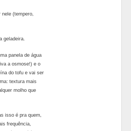
 nele (tempero,
 geladeira.
 uma panela de água
viva a osmose!) e o
ína do tofu e vai ser
ima: textura mais
alquer molho que
s isso é pra quem,
is frequência,