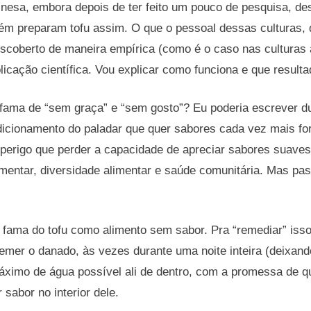
nesa, embora depois de ter feito um pouco de pesquisa, de
ém preparam tofu assim. O que o pessoal dessas culturas,
escoberto de maneira empírica (como é o caso nas culturas 
plicação científica. Vou explicar como funciona e que resulta
fama de “sem graça” e “sem gosto”? Eu poderia escrever du
icionamento do paladar que quer sabores cada vez mais for
 perigo que perder a capacidade de apreciar sabores suave
imentar, diversidade alimentar e saúde comunitária. Mas p
.
fama do tofu como alimento sem sabor. Pra “remediar” isso,
remer o danado, às vezes durante uma noite inteira (deixa
 máximo de água possível ali de dentro, com a promessa de 
r sabor no interior dele.