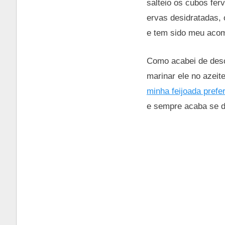
salteio os cubos fer
ervas desidratadas,
e tem sido meu acom
Como acabei de desco
marinar ele no azeit
minha feijoada prefe
e sempre acaba se de