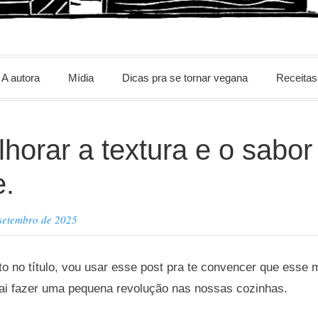
m
A autora
Mídia
Dicas pra se tornar vegana
Receitas
horar a textura e o sabor
e.
 setembro de 2025
ito no título, vou usar esse post pra te convencer que esse
vai fazer uma pequena revolução nas nossas cozinhas.