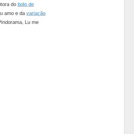
utora do
bolo de
u amo e da
variação
 Pindorama, Lu me