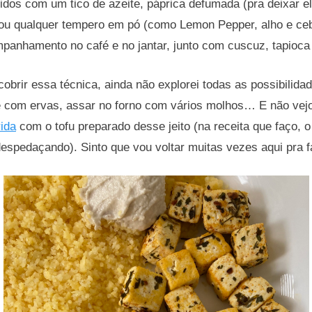
vidos com um tico de azeite, páprica defumada (pra deixar e
 ou qualquer tempero em pó (como Lemon Pepper, alho e ce
panhamento no café e no jantar, junto com cuscuz, tapioca
brir essa técnica, ainda não explorei todas as possibilida
e com ervas, assar no forno com vários molhos… E não vejo
rida
com o tofu preparado desse jeito (na receita que faço, o
spedaçando). Sinto que vou voltar muitas vezes aqui pra fa