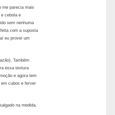
ão me parecia mais
 e cebola e
exido sem nenhuma
feita com a suposta
 aí eu provei um
 razão). Também
ra essa textura
omoção e agora tem
u em cubos e ferver
 salgado na medida,