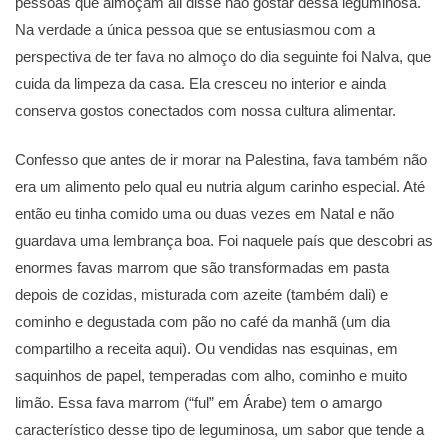
pessoas que almoçam ali disse não gostar dessa leguminosa.
Na verdade a única pessoa que se entusiasmou com a
perspectiva de ter fava no almoço do dia seguinte foi Nalva, que
cuida da limpeza da casa. Ela cresceu no interior e ainda
conserva gostos conectados com nossa cultura alimentar.
Confesso que antes de ir morar na Palestina, fava também não
era um alimento pelo qual eu nutria algum carinho especial. Até
então eu tinha comido uma ou duas vezes em Natal e não
guardava uma lembrança boa. Foi naquele país que descobri as
enormes favas marrom que são transformadas em pasta
depois de cozidas, misturada com azeite (também dali) e
cominho e degustada com pão no café da manhã (um dia
compartilho a receita aqui). Ou vendidas nas esquinas, em
saquinhos de papel, temperadas com alho, cominho e muito
limão. Essa fava marrom (“ful” em Árabe) tem o amargo
característico desse tipo de leguminosa, um sabor que tende a