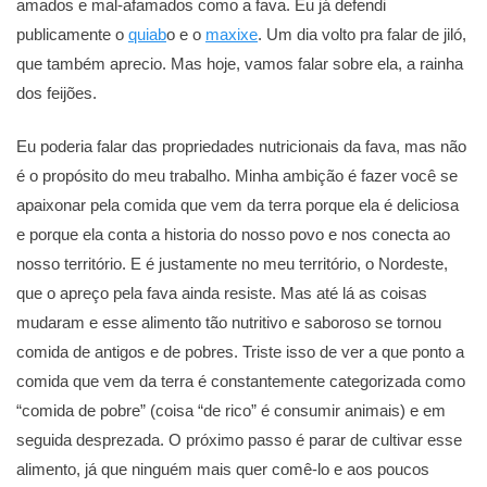
amados e mal-afamados como a fava. Eu já defendi
publicamente o
quiab
o e o
maxixe
. Um dia volto pra falar de jiló,
que também aprecio. Mas hoje, vamos falar sobre ela, a rainha
dos feijões.
Eu poderia falar das propriedades nutricionais da fava, mas não
é o propósito do meu trabalho. Minha ambição é fazer você se
apaixonar pela comida que vem da terra porque ela é deliciosa
e porque ela conta a historia do nosso povo e nos conecta ao
nosso território. E é justamente no meu território, o Nordeste,
que o apreço pela fava ainda resiste. Mas até lá as coisas
mudaram e esse alimento tão nutritivo e saboroso se tornou
comida de antigos e de pobres. Triste isso de ver a que ponto a
comida que vem da terra é constantemente categorizada como
“comida de pobre” (coisa “de rico” é consumir animais) e em
seguida desprezada. O próximo passo é parar de cultivar esse
alimento, já que ninguém mais quer comê-lo e aos poucos