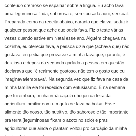
conteúdo cremoso se espalhar sobre a língua. Eu acho fava
uma leguminosa linda, saborosa e, serei ousada aqui, sensual.
Preparada como na receita abaixo, garanto que ela vai seduzir
qualquer pessoa que ache que odeia fava. Fiz o teste várias
vezes quando estive em Natal esse ano. Alguém chegava na
cozinha, eu oferecia fava, a pessoa dizia que (achava que) não
gostava, eu pedia que provasse a minha fava que, garanto, é
deliciosa e depois da segunda garfada a pessoa em questão
declarava que “é realmente gostoso, não tem o gosto que eu
imaginava/lembrava”. Na segunda vez que fiz fava na casa da
minha família ela foi recebida com entusiasmo. E na semana
que fui embora, minha irmã caçula chegou da feira da
agricultura familiar com um quilo de fava na bolsa. Esse
alimento tão nosso, tão nutritivo, tão saboroso e tão importante
pra terra (leguminosas fixam o azoto no solo) e pras
agricultoras que ainda o plantam voltou pro cardápio da minha