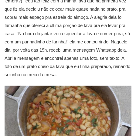
lembra?) ficou tão feliz com a minha fava que na primeira vez
que fiz ela decidiu não colocar mais quase nada no prato, pra
sobrar mais espaço pra estrela do almoço. A alegria dela foi
tamanha que ofereci a última porção de fava pra ela levar pra
casa. “Na hora do jantar vou esquentar a fava e comer pura, só
com um punhadinho de farinha!” ela me contou rindo. Naquele
dia, por volta das 19h, recebi uma mensagem Whatsapp dela.
Abri a mensagem e encontrei apenas uma foto, sem texto. A
foto de um prato cheio da fava que eu tinha preparado, reinando
sozinho no meio da mesa.