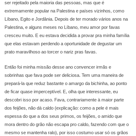
ser rejeitado pela maioria das pessoas, mas que é
extremamente popular na Palestina e países vizinhos, como
Líbano, Egito e Jordânia. Depois de ter morado vários anos na
Palestina, e alguns meses no Líbano, meu amor por favas
cresceu muito. E eu estava decidida a provar pra minha família
que elas estavam perdendo a oportunidade de degustar um
prato maravilhoso ao torcer o nariz pras favas.
Então foi minha missão desse ano convencer irmãs e
sobrinhas que fava pode ser deliciosa. Tem uma maneira de
prepará-la que reduz bastante o amargo da bichinha, ao ponto
de ficar quase imperceptível. E, olha que interessante, eu
descobri isso por acaso. Fava, contrariamente à maior parte
dos feijões, não dá caldo (explicação: como a pele é mais
espessa do que a dos seus primos, os feijões, o amido que
mora dentro do grão não escapa pro caldo, fazendo com que o
mesmo se mantenha ralo), por isso costumo usar só os grãos