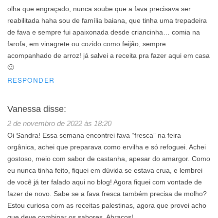
olha que engraçado, nunca soube que a fava precisava ser
reabilitada haha sou de família baiana, que tinha uma trepadeira
de fava e sempre fui apaixonada desde criancinha… comia na
farofa, em vinagrete ou cozido como feijão, sempre
acompanhado de arroz! já salvei a receita pra fazer aqui em casa
🙂
RESPONDER
Vanessa
disse:
2 de novembro de 2022 às 18:20
Oi Sandra! Essa semana encontrei fava “fresca” na feira
orgânica, achei que preparava como ervilha e só refoguei. Achei
gostoso, meio com sabor de castanha, apesar do amargor. Como
eu nunca tinha feito, fiquei em dúvida se estava crua, e lembrei
de você já ter falado aqui no blog! Agora fiquei com vontade de
fazer de novo. Sabe se a fava fresca também precisa de molho?
Estou curiosa com as receitas palestinas, agora que provei acho
que deve combinar os sabores. Abraços!