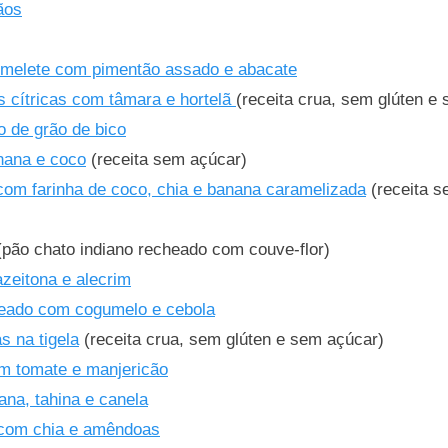
ãos
melete com pimentão assado e abacate
s cítricas com tâmara e hortelã
(receita crua, sem glúten e
 de grão de bico
nana e coco
(receita sem açúcar)
com farinha de coco, chia e banana caramelizada
(receita s
pão chato indiano recheado com couve-flor)
zeitona e alecrim
eado com cogumelo e cebola
s na tigela
(receita crua, sem glúten e sem açúcar)
m tomate e manjericão
ana, tahina e canela
 com chia e amêndoas