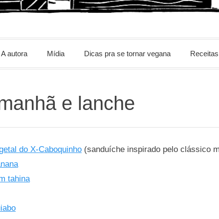
m
A autora
Mídia
Dicas pra se tornar vegana
Receitas
 manhã e lanche
getal do X-Caboquinho
(sanduíche inspirado pelo clássico 
anana
m tahina
iabo