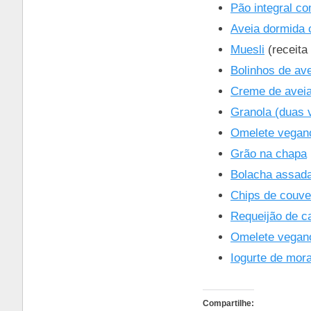
Pão integral c
Aveia dormida 
Muesli
(receita
Bolinhos de av
Creme de aveia
Granola (duas v
Omelete vegan
Grão na chapa
Bolacha assada 
Chips de couve
Requeijão de c
Omelete vegan
Iogurte de mor
Compartilhe: