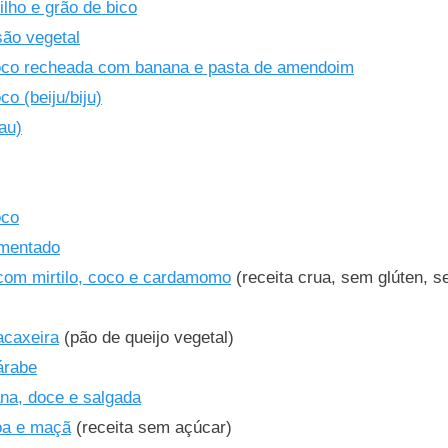
lho e grão de bico
são vegetal
oco recheada com banana e pasta de amendoim
o (beiju/biju)
au)
oco
rmentado
com mirtilo, coco e cardamomo
(receita crua, sem glúten, 
acaxeira
(pão de queijo vegetal)
árabe
na, doce e salgada
oa e maçã
(receita sem açúcar)