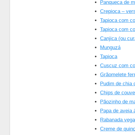
Panqueca de mi
Crepioca – ver
Tapioca com c
Tapioca com coc
Canjica (ou cur
Munguzá
Tapioca
Cuscuz com c
Grãomelete fe
Pudim de chia 
Chips de couve
Pãozinho de m
Papa de aveia 
Rabanada vega
Creme de quin