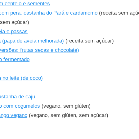
om centeio e sementes
com pera, castanha do Pará e cardamomo
(receita sem açú
 sem açúcar)
eia e passas
 (papa de aveia melhorada)
(receita sem açúcar)
ersões: frutas secas e chocolate)
o fermentado
no leite (de coco)
astanha de caju
o com cogumelos
(vegano, sem glúten)
ango vegano
(vegano, sem glúten, sem açúcar)