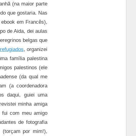
anhã (na maior parte
udo que gostaria. Nas
o ebook em Francês),
o de Aida, dei aulas
peregrinos belgas que
refugiados
, organizei
a família palestina
igos palestinos (ele
anadense (da qual me
lam (a coordenadora
os daqui, guiei uma
revistei minha amiga
), fui com meu amigo
dantes de fotografia
 (torçam por mim!),