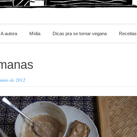
m
A autora
Mídia
Dicas pra se tornar vegana
Receitas
manas
 maio de 2012