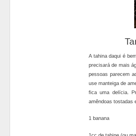
Ta
A tahina daqui é be
precisará de mais á
pessoas parecem ado
use manteiga de ame
fica uma delícia. P
amêndoas tostadas 
1 banana
1cc de tahine (ou m