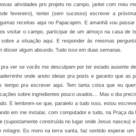
novas atividades pro projeto no campo, jantei com meu me
sde fevereiro), tentei (sem sucesso) escrever a próxima
algumas receitas aqui no Papacapim. E amanhã vou passa
mos visitar o campo, participar de um almoço na casa de Is
 sobre a situação aqui. E responder às mesmas pergunta
 disser algum absurdo. Tudo isso em duas semanas.
 pra ver se vocês me desculpam por ter estado ausente de
aderninho onde anoto ideias pra posts e garanto que as p
s tempo pra escrever aqui. Tem tanta coisa que eu quer
licações sobre ingredientes pouco usados… Mas o dia precis
do. E lembrem-se que, paralelo a tudo isso, estou escreve
ando em me instalar, com computador e tudo, na Praça da N
ade (supostamente construída no lugar onde Jesus nasceu) e
 milagre. Eu moro na terra santa, faz sentido esperar um 