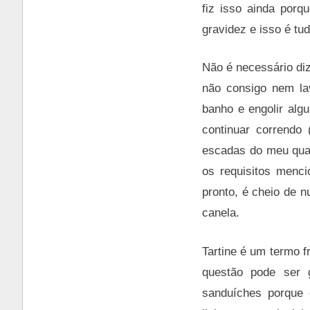
fiz isso ainda porq
gravidez e isso é t
Não é necessário di
não consigo nem la
banho e engolir algu
continuar correndo
escadas do meu quar
os requisitos menci
pronto, é cheio de 
canela.
Tartine é um termo f
questão pode ser g
sanduíches porque 