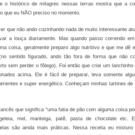
ue o histórico de milagres nessas terras mostra que a 
udo que eu NÃO preciso no momento.
zer que não ando cozinhando nada de muito interessante at
var a louça diariamente. Mas quando passo correndo em
ma coisa, geralmente preparo algo nutritivo e que me dê e
 (no sentido figurado, ando tão fora de forma que não c
to sem perder o fôlego). Foi então que criei um lanchinho 
onados acima. Ele é fácil de preparar, leva somente algu
nutrientes e super energético. Conheçam minhas tartines de
rancês que significa “uma fatia de pão com alguma coisa po
eleia, mel, manteiga, patê, pasta de chocolate etc. Eu
elas são ainda mais práticas. Nessa receita eu misturo