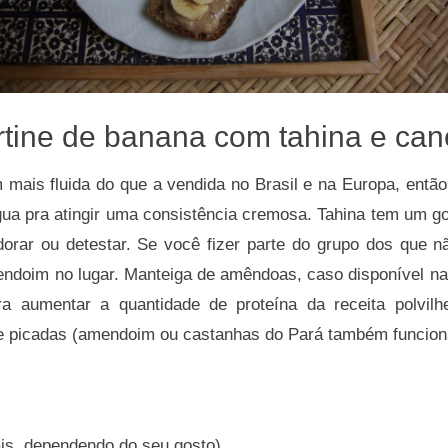
rtine de banana com tahina e can
m mais fluida do que a vendida no Brasil e na Europa, entã
gua pra atingir uma consistência cremosa. Tahina tem um g
rar ou detestar. Se você fizer parte do grupo dos que n
ndoim no lugar. Manteiga de amêndoas, caso disponível n
ra aumentar a quantidade de proteína da receita polvil
e picadas (amendoim ou castanhas do Pará também funcion
ais, dependendo do seu gosto)