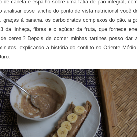
ho de canela e espalho sobre uma fatia de pão integral, co
 analisar esse lanche do ponto de vista nutricional você d
s, graças à banana, os carboidratos complexos do pão, a go
3 da linhaça, fibras e o açúcar da fruta, que fornece en
a de cereal? Depois de comer minhas tartines posso dar 
inutos, explicando a história do conflito no Oriente Médi
Juro.