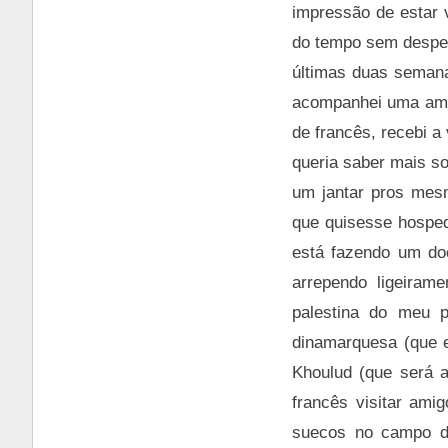
impressão de estar 
do tempo sem despert
últimas duas semana
acompanhei uma amig
de francês, recebi a
queria saber mais so
um jantar pros mes
que quisesse hosped
está fazendo um doc
arrependo ligeiram
palestina do meu p
dinamarquesa (que e
Khoulud (que será a
francês visitar ami
suecos no campo de