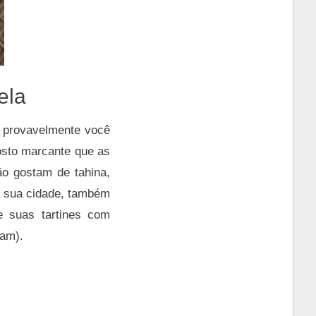
ela
o provavelmente você
osto marcante que as
ão gostam de tahina,
a sua cidade, também
he suas tartines com
am).