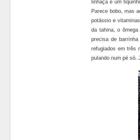
linhaça e um tiquin
Parece bobo, mas ao
potássio e vitamina
da tahina, o ômega 
precisa de barrinh
refugiados em três m
pulando num pé só. 