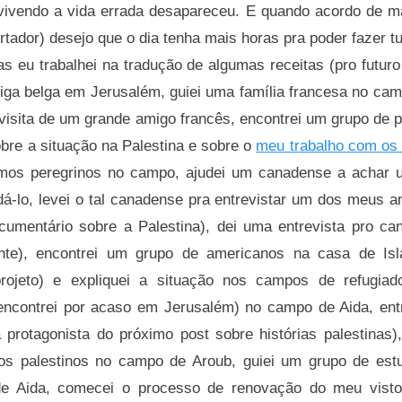
vivendo a vida errada desapareceu. E quando acordo de m
ador) desejo que o dia tenha mais horas pra poder fazer t
s eu trabalhei na tradução de algumas receitas (pro futur
a belga em Jerusalém, guiei uma família francesa no camp
 visita de um grande amigo francês, encontrei um grupo de 
bre a situação na Palestina e sobre o
meu trabalho com os 
mos peregrinos no campo, ajudei um canadense a achar um
á-lo, levei o tal canadense pra entrevistar um dos meus am
umentário sobre a Palestina), dei uma entrevista pro c
ente), encontrei um grupo de americanos na casa de Is
rojeto) e expliquei a situação nos campos de refugiad
ncontrei por acaso em Jerusalém) no campo de Aida, ent
 protagonista do próximo post sobre histórias palestinas
gos palestinos no campo de Aroub, guiei um grupo de estu
 Aida, comecei o processo de renovação do meu visto