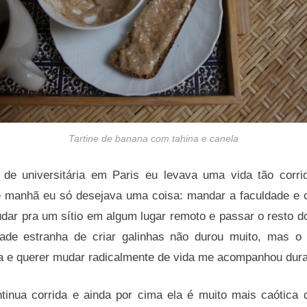
Tartine de banana com tahina e canela
de universitária em Paris eu levava uma vida tão corri
e manhã eu só desejava uma coisa: mandar a faculdade e 
dar pra um sítio em algum lugar remoto e passar o resto d
tade estranha de criar galinhas não durou muito, mas o 
da e querer mudar radicalmente de vida me acompanhou dura
tinua corrida e ainda por cima ela é muito mais caótica