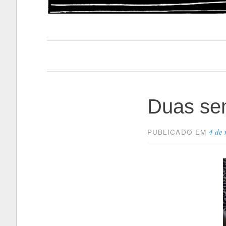
Papacapi
Duas se
4 de
PUBLICADO EM