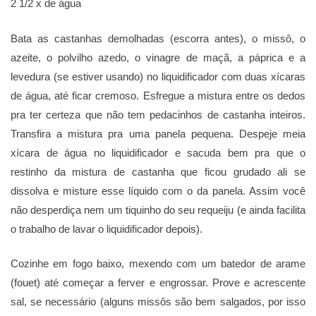
2 1/2 x de água
Bata as castanhas demolhadas (escorra antes), o missô, o
azeite, o polvilho azedo, o vinagre de maçã, a páprica e a
levedura (se estiver usando) no liquidificador com duas xícaras
de água, até ficar cremoso. Esfregue a mistura entre os dedos
pra ter certeza que não tem pedacinhos de castanha inteiros.
Transfira a mistura pra uma panela pequena. Despeje meia
xícara de água no liquidificador e sacuda bem pra que o
restinho da mistura de castanha que ficou grudado ali se
dissolva e misture esse líquido com o da panela. Assim você
não desperdiça nem um tiquinho do seu requeiju (e ainda facilita
o trabalho de lavar o liquidificador depois).
Cozinhe em fogo baixo, mexendo com um batedor de arame
(fouet) até começar a ferver e engrossar. Prove e acrescente
sal, se necessário (alguns missôs são bem salgados, por isso