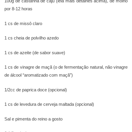
100g de castanha de caju (leia mais detalhes acima), de molho
por 8-12 horas
1 cs de missô claro
1 cs cheia de polvilho azedo
1 cs de azeite (de sabor suave)
1 cs de vinagre de maçã (o de fermentação natural, não vinagre
de álcool “aromatizado com maçã”)
1/2cc de paprica doce (opcional)
1 cs de levedura de cerveja maltada (opcional)
Sal e pimenta do reino a gosto