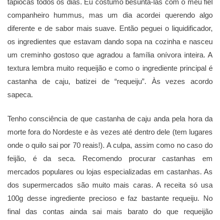
tapiocas todos os dias. Eu costumo besunta-las com o meu fiel
companheiro hummus, mas um dia acordei querendo algo
diferente e de sabor mais suave. Então peguei o liquidificador,
os ingredientes que estavam dando sopa na cozinha e nasceu
um creminho gostoso que agradou a família onívora inteira. A
textura lembra muito requeijão e como o ingrediente principal é
castanha de caju, batizei de “requeiju”. Às vezes acordo
sapeca.
Tenho consciência de que castanha de caju anda pela hora da
morte fora do Nordeste e às vezes até dentro dele (tem lugares
onde o quilo sai por 70 reais!). A culpa, assim como no caso do
feijão, é da seca. Recomendo procurar castanhas em
mercados populares ou lojas especializadas em castanhas. As
dos supermercados são muito mais caras. A receita só usa
100g desse ingrediente precioso e faz bastante requeiju. No
final das contas ainda sai mais barato do que requeijão