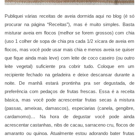
Publiquei várias receitas de aveia dormida aqui no blog (é só
procurar na página “Receitas”), mas é muito simples. Basta
misturar aveia em flocos (melhor se forem grossos) com chia
(uso 1 colher de sopa de chia pra cada 1/2 xícara de aveia em
flocos, mas você pode usar mais chia e menos aveia se quiser
que fique ainda mais leve) com leite de coco caseiro (ou outro
leite vegetal) suficiente pra cobrir tudo. Coloque em um
recipiente fechado na geladeira e deixe descansar durante a
noite. De manhã estará prontinha pra ser degustada, de
preferência com pedaços de frutas frescas. Essa é a receita
básica, mas você pode acrescentar frutas secas à mistura
(passas, ameixas, damascos), especiarias (canela, gengibre,
cardamomo)… Na hora de degustar você pode ainda
acrescentar castanhas, nibs de cacau, sarraceno cru, flocos de
amaranto ou quinoa. Atualmente estou adorando bater frutas