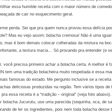
tilhar essa humilde receita com o maior número de comedor
meaçada de cair no esquecimento geral.
orme perda. Sei que pra quem nunca provou essa delícia po
ole? Mas eu vejo assim: bolacha cremosa! Não é uma iguar
so, mas é bom demais colocar colheradas da mistura na boca
confortante, a textura macia… Só provando pra entender (e s
, você precisa primeiro achar a bolacha certa. A melhor é 
N tem uma tradição bolacheira muito respeitada e essa mar
ais famosas do estado. Me pergunto inclusive se a receita 
lachas deliciosas produzidas na região. Tem vários tipos de
ra essa receita é a “tradição – original” (veja foto abaixo
r bolacha Jucurutu, use uma parecida (sequinha, oca, de s
rando de ler os ingredientes, pois nem toda bolacha desse 