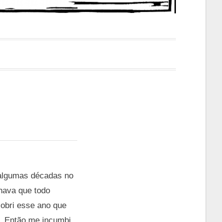
 algumas décadas no
hava que todo
obri esse ano que
. Então me incumbi