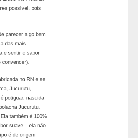
es possível, pois
de parecer algo bem
ia das mais
 e sentir o sabor
e convencer).
fabricada no RN e se
ca, Jucurutu,
é potiguar, nascida
 bolacha Jucurutu,
). Ela também é 100%
abor suave – ela não
tipo é de origem