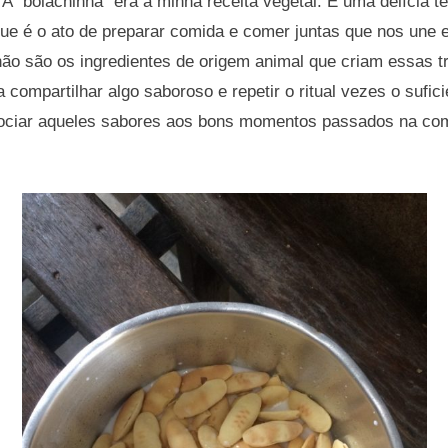
A “bolachinha” era a minha receita vegetal. É uma delícia 
ue é o ato de preparar comida e comer juntas que nos une e
não são os ingredientes de origem animal que criam essas tr
 compartilhar algo saboroso e repetir o ritual vezes o sufic
ociar aqueles sabores aos bons momentos passados na co