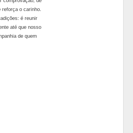
ter comprovação, de
 reforça o carinho.
adições: é reunir
iente até que nosso
mpanhia de quem