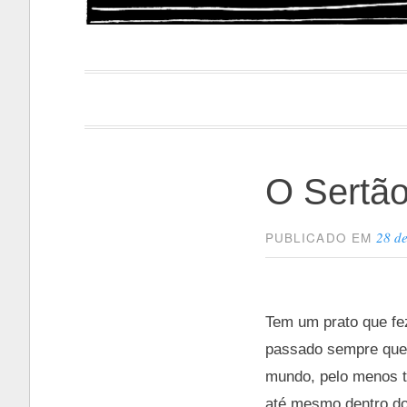
Papacapi
O Sertão 
28 d
PUBLICADO EM
Tem um prato que fe
passado sempre que 
mundo, pelo menos t
até mesmo dentro do