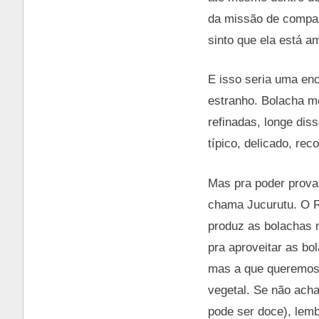
da missão de compar
sinto que ela está a
E isso seria uma en
estranho. Bolacha m
refinadas, longe dis
típico, delicado, re
Mas pra poder provar
chama Jucurutu. O R
produz as bolachas m
pra aproveitar as bo
mas a que queremos p
vegetal. Se não acha
pode ser doce), lemb