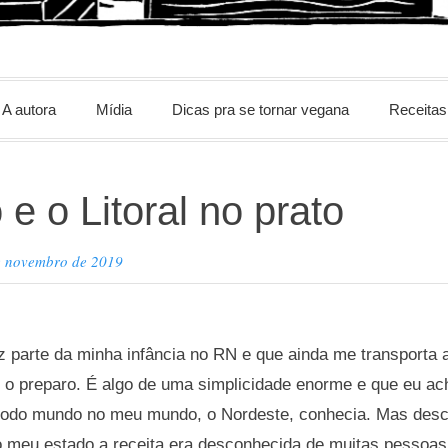
m
A autora
Mídia
Dicas pra se tornar vegana
Receitas
e o Litoral no prato
e novembro de 2019
z parte da minha infância no RN e que ainda me transporta
o preparo. É algo de uma simplicidade enorme e que eu ac
odo mundo no meu mundo, o Nordeste, conhecia. Mas desc
 meu estado a receita era desconhecida de muitas pessoas