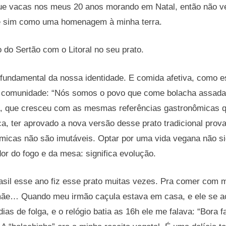
ue vacas nos meus 20 anos morando em Natal, então não v
e sim como uma homenagem à minha terra.
 do Sertão com o Litoral no seu prato.
fundamental da nossa identidade. E comida afetiva, como es
omunidade: “Nós somos o povo que come bolacha assada n
ia, que cresceu com as mesmas referências gastronômicas q
a, ter aprovado a nova versão desse prato tradicional prov
ômicas não são imutáveis. Optar por uma vida vegana não si
dor do fogo e da mesa: significa evolução.
asil esse ano fiz esse prato muitas vezes. Pra comer com 
mãe… Quando meu irmão caçula estava em casa, e ele se 
ias de folga, e o relógio batia as 16h ele me falava: “Bora 