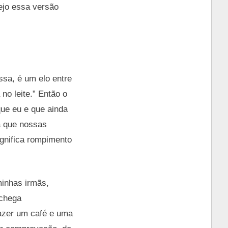
ejo essa versão
sa, é um elo entre
o leite.” Então o
ue eu e que ainda
a que nossas
gnifica rompimento
minhas irmãs,
achega
fazer um café e uma