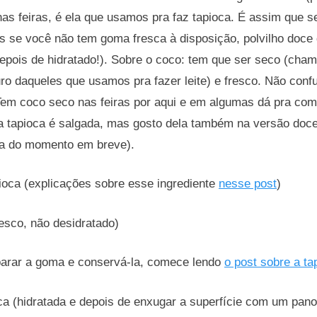
) nas feiras, é ela que usamos pra faz tapioca. É assim que s
s se você não tem goma fresca à disposição, polvilho doce
epois de hidratado!). Sobre o coco: tem que ser seco (cha
o daqueles que usamos pra fazer leite) e fresco. Não conf
Tem coco seco nas feiras por aqui e em algumas dá pra comp
a tapioca é salgada, mas gosto dela também na versão doce
ida do momento em breve).
ioca (explicações sobre esse ingrediente
nesse post
)
esco, não desidratado)
arar a goma e conservá-la, comece lendo
o post sobre a ta
a (hidratada e depois de enxugar a superfície com um pano 