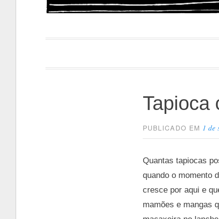
Papacapi
Tapioca
1 de
PUBLICADO EM
Quantas tapiocas pos
quando o momento de
cresce por aqui e qu
mamões e mangas que