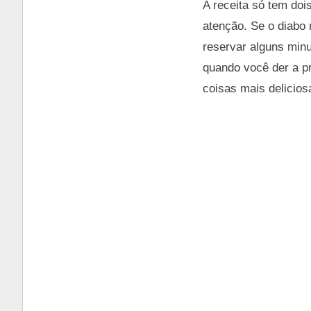
A receita só tem doi
atenção. Se o diabo
reservar alguns minu
quando você der a p
coisas mais delicio