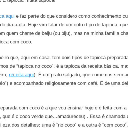
 E tapioca, muita tapioca!
ca aqui
e faz parte do que considero como conhecimento cul
do dia-a-dia. Hoje vim falar de um outro tipo de tapioca, qu
em quem chame de beiju (ou biju), mas na minha família c
pioca com coco.
meiro que, aqui em casa, tem dois tipos de tapioca preparad
os de “tapioca no coco”, é a tapioca da receita básica, ma
iro,
receita aqui
). É um prato salgado, que comemos sem a
eio”) e acompanhado religiosamente com café. É de uma de
reparada com coco é a que vou ensinar hoje e é feita com a
, que é o coco verde que…amadureceu) . Essa é chamada 
ileza dos detalhes: uma é “no coco” e a outra é “com coco”.