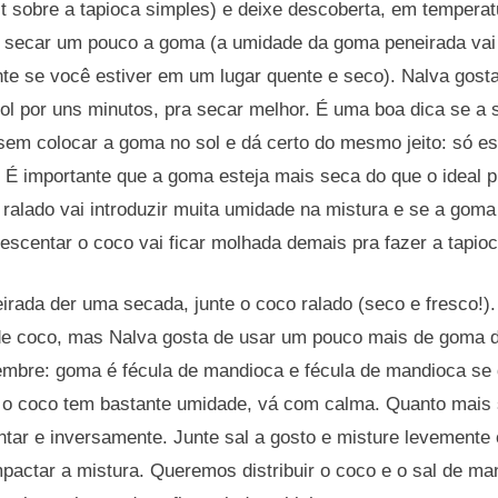
t sobre a tapioca simples) e deixe descoberta, em temperat
 é secar um pouco a goma (a umidade da goma peneirada vai
te se você estiver em um lugar quente e seco). Nalva gosta
l por uns minutos, pra secar melhor. É uma boa dica se a su
sem colocar a goma no sol e dá certo do mesmo jeito: só e
 É importante que a goma esteja mais seca do que o ideal p
 ralado vai introduzir muita umidade na mistura e se a gom
escentar o coco vai ficar molhada demais pra fazer a tapio
rada der uma secada, junte o coco ralado (seco e fresco!).
 coco, mas Nalva gosta de usar um pouco mais de goma d
lembre: goma é fécula de mandioca e fécula de mandioca se 
 o coco tem bastante umidade, vá com calma. Quanto mais
ntar e inversamente. Junte sal a gosto e misture levemente
pactar a mistura. Queremos distribuir o coco e o sal de ma