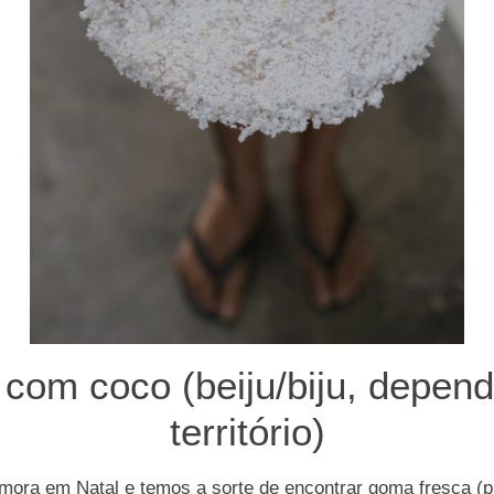
 com coco (beiju/biju, depen
território)
mora em Natal e temos a sorte de encontrar goma fresca (p