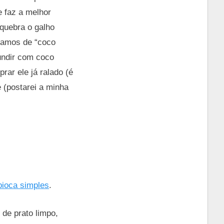
e faz a melhor
 quebra o galho
mamos de “coco
undir com coco
rar ele já ralado (é
 (postarei a minha
pioca simples
.
de prato limpo,