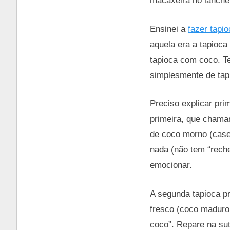
macaxeira no lanche.
Ensinei a
fazer tapio
aquela era a tapioca 
tapioca com coco. T
simplesmente de ta
Preciso explicar pri
primeira, que chamam
de coco morno (case
nada (não tem “rech
emocionar.
A segunda tapioca p
fresco (coco maduro
coco”. Repare na sut