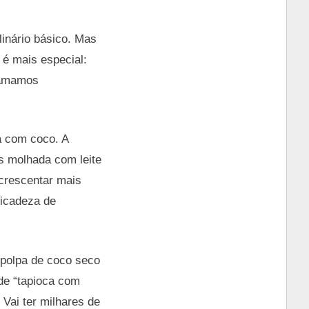
inário básico. Mas
e é mais especial:
hamamos
a com coco. A
s molhada com leite
crescentar mais
licadeza de
 polpa de coco seco
de “tapioca com
 Vai ter milhares de