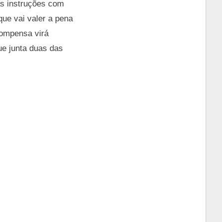
 as instruções com
ue vai valer a pena
compensa virá
ue junta duas das