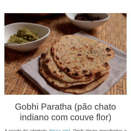
Gobhi Paratha (pão chato
indiano com couve flor)
A receita foi adaptada
dessa aqui
. Omiti alguns ingredientes e