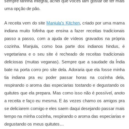
sempre farinha integral, achei que vocês iam gostar de ter mais
uma opção de pão.
A receita vem do site
Manjula’s Kitchen
, criado por uma mama
indiana muito fofinha que ensina a fazer receitas tradicionais
passo a passo, com a ajuda de vídeos gravados na própria
cozinha. Manjula, como boa parte dos indianos hindus, é
vegetariana e o seu site é recheado de receitas tradicionais
deliciosas (muitas veganas). Sempre que a saudade da Índia
bate na porta corro pro site dela. Adoraria que ela fosse minha
tia indiana pra eu poder passar horas na cozinha dela,
respirando o aroma das especiarias tostando e degustando os
quitutes que ela prepara. Mas como isso não é possível, anoto
a receita e faço eu mesma. E às vezes chamo os amigos pra
se deliciarem comigo e eles saem daqui desejando passar mais
tempo na minha cozinha, respirando o aroma das especiarias e
degustando os meus quitutes…