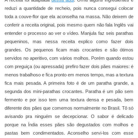
reduzi a quantidade de recheio, pois nunca consegui colocar
toda a couve-flor que ela aconselha na massa. Não deixem de
conferir a receita original, pois mesmo quem não fala Inglês vai
entender o processo ao ver o vídeo. Manjula faz seis parathas
pequeninos, mas nessa receita explico como fazer dois
grandes. Os pequenos ficam mais crocantes e são ótimos
servidos no aperitivo, com vários molhos. Porém quando estou
com preguiça (ou apressada) prefiro fazer dois pães maiores: é
menos trabalhoso e fica pronto em menos tempo, mas a textura
fica mais pesada. A primeira foto é de um paratha grande, a
segunda dos mini-parathas crocantes. Paratha é um pão sem
fermento e por isso tem uma textura densa e pesada, bem
diferente dos pães que comemos normalmente no Brasil. Tô só
avisando pra ninguém se decepcionar. O sabor é delicado
porque na Índia esses pães são degustados com molhos e
pastas bem condimentados. Aconselho servi-los com esse