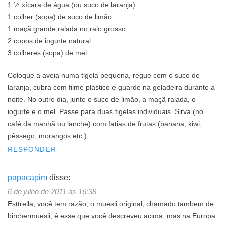
1 ½ xícara de água (ou suco de laranja)
1 colher (sopa) de suco de limão
1 maçã grande ralada no ralo grosso
2 copos de iogurte natural
3 colheres (sopa) de mel
Coloque a aveia numa tigela pequena, regue com o suco de
laranja, cubra com filme plástico e guarde na geladeira durante a
noite. No outro dia, junte o suco de limão, a maçã ralada, o
iogurte e o mel. Passe para duas tigelas individuais. Sirva (no
café da manhã ou lanche) com fatias de frutas (banana, kiwi,
pêssego, morangos etc.).
RESPONDER
papacapim
disse:
6 de julho de 2011 às 16:38
Esttrella, você tem razão, o muesli original, chamado tambem de
birchermüesli, é esse que você descreveu acima, mas na Europa