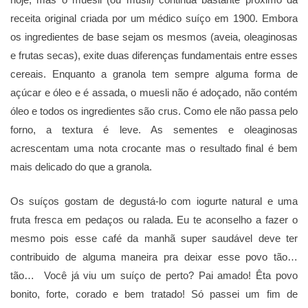
receita original criada por um médico suíço em 1900. Embora
os ingredientes de base sejam os mesmos (aveia, oleaginosas
e frutas secas), exite duas diferenças fundamentais entre esses
cereais. Enquanto a granola tem sempre alguma forma de
açúcar e óleo e é assada, o muesli não é adoçado, não contém
óleo e todos os ingredientes são crus. Como ele não passa pelo
forno, a textura é leve. As sementes e oleaginosas
acrescentam uma nota crocante mas o resultado final é bem
mais delicado do que a granola.
Os suíços gostam de degustá-lo com iogurte natural e uma
fruta fresca em pedaços ou ralada. Eu te aconselho a fazer o
mesmo pois esse café da manhã super saudável deve ter
contribuido de alguma maneira pra deixar esse povo tão…
tão… Você já viu um suíço de perto? Pai amado! Êta povo
bonito, forte, corado e bem tratado! Só passei um fim de