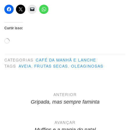
Curtir isso:
Carregando...
CATEGORIAS
CAFÉ DA MANHÃ E LANCHE
TAGS
AVEIA
,
FRUTAS SECAS
,
OLEAGINOSAS
Navegação
ANTERIOR
de
Gripada, mas sempre faminta
Post
AVANÇAR
Muffins e a magia do natal