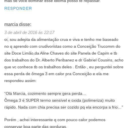
mas se você dominar esse idioma posso te repassar.
RESPONDER
marcia
disse:
3 de abril de 2016 às 22:17
oi, sou adepta da alimentação crua e viva e tenho me baseado
no q aprendo com crudivoristas como a Conceição Trucomm do
site Doce Limão,da Aline Chaves do site Panela de Capim e tb
dos trabalhos do Dr. Alberto Peribanez e dr Gabriel Cousins, acho
que vc conhece tb os trabalhos deles . Então , eu perguntei sobre
essa perda de ômega 3 em calor pra Conceição e ela me
respondeu assim:
“Olá Marcia, cozimento sempre gera perda…
Ômega 3 é SUPER termo sensível e oxida (polimeriza) muito
rápido. Nada com chia precisa ser cozido pq ela encorpa a frio…”
Porém , achei interessante q com pouco calor podemos
conservar boa parte das gorduras.