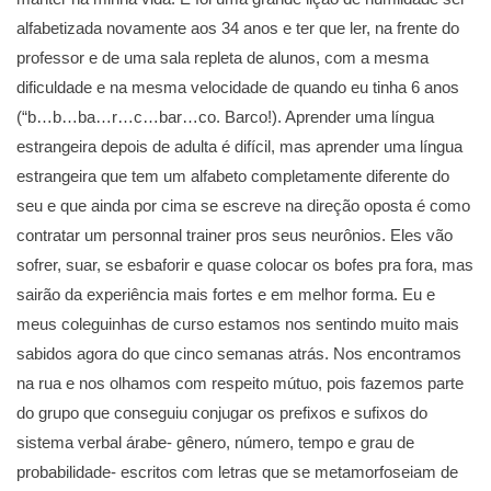
alfabetizada novamente aos 34 anos e ter que ler, na frente do
professor e de uma sala repleta de alunos, com a mesma
dificuldade e na mesma velocidade de quando eu tinha 6 anos
(“b…b…ba…r…c…bar…co. Barco!). Aprender uma língua
estrangeira depois de adulta é difícil, mas aprender uma língua
estrangeira que tem um alfabeto completamente diferente do
seu e que ainda por cima se escreve na direção oposta é como
contratar um personnal trainer pros seus neurônios. Eles vão
sofrer, suar, se esbaforir e quase colocar os bofes pra fora, mas
sairão da experiência mais fortes e em melhor forma. Eu e
meus coleguinhas de curso estamos nos sentindo muito mais
sabidos agora do que cinco semanas atrás. Nos encontramos
na rua e nos olhamos com respeito mútuo, pois fazemos parte
do grupo que conseguiu conjugar os prefixos e sufixos do
sistema verbal árabe- gênero, número, tempo e grau de
probabilidade- escritos com letras que se metamorfoseiam de