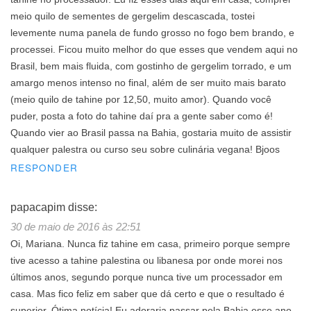
meio quilo de sementes de gergelim descascada, tostei
levemente numa panela de fundo grosso no fogo bem brando, e
processei. Ficou muito melhor do que esses que vendem aqui no
Brasil, bem mais fluida, com gostinho de gergelim torrado, e um
amargo menos intenso no final, além de ser muito mais barato
(meio quilo de tahine por 12,50, muito amor). Quando você
puder, posta a foto do tahine daí pra a gente saber como é!
Quando vier ao Brasil passa na Bahia, gostaria muito de assistir
qualquer palestra ou curso seu sobre culinária vegana! Bjoos
RESPONDER
papacapim
disse:
30 de maio de 2016 às 22:51
Oi, Mariana. Nunca fiz tahine em casa, primeiro porque sempre
tive acesso a tahine palestina ou libanesa por onde morei nos
últimos anos, segundo porque nunca tive um processador em
casa. Mas fico feliz em saber que dá certo e que o resultado é
superior. Ótima notícia! Eu adoraria passar pela Bahia esse ano,