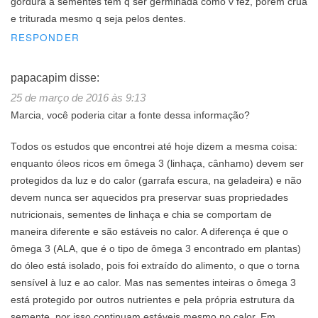
gordura a sementes tem q ser germinada como v fez, porém crua
e triturada mesmo q seja pelos dentes.
RESPONDER
papacapim
disse:
25 de março de 2016 às 9:13
Marcia, você poderia citar a fonte dessa informação?
Todos os estudos que encontrei até hoje dizem a mesma coisa:
enquanto óleos ricos em ômega 3 (linhaça, cânhamo) devem ser
protegidos da luz e do calor (garrafa escura, na geladeira) e não
devem nunca ser aquecidos pra preservar suas propriedades
nutricionais, sementes de linhaça e chia se comportam de
maneira diferente e são estáveis no calor. A diferença é que o
ômega 3 (ALA, que é o tipo de ômega 3 encontrado em plantas)
do óleo está isolado, pois foi extraído do alimento, o que o torna
sensível à luz e ao calor. Mas nas sementes inteiras o ômega 3
está protegido por outros nutrientes e pela própria estrutura da
semente, por isso continuam estáveis mesmo no calor. Em