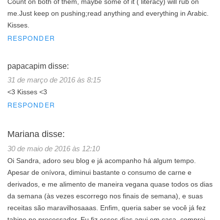
Count on both of them, maybe some of it ( literacy) will rub on
me.Just keep on pushing;read anything and everything in Arabic.
Kisses.
RESPONDER
papacapim
disse:
31 de março de 2016 às 8:15
<3 Kisses <3
RESPONDER
Mariana
disse:
30 de maio de 2016 às 12:10
Oi Sandra, adoro seu blog e já acompanho há algum tempo.
Apesar de onívora, diminui bastante o consumo de carne e
derivados, e me alimento de maneira vegana quase todos os dias
da semana (às vezes escorrego nos finais de semana), e suas
receitas são maravilhosaaas. Enfim, queria saber se você já fez
tahine no processador. Eu fiz esses dias aqui em casa, comprei