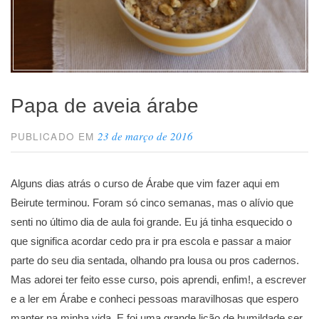
Papa de aveia árabe
23 de março de 2016
PUBLICADO EM
Alguns dias atrás o curso de Árabe que vim fazer aqui em
Beirute terminou. Foram só cinco semanas, mas o alívio que
senti no último dia de aula foi grande. Eu já tinha esquecido o
que significa acordar cedo pra ir pra escola e passar a maior
parte do seu dia sentada, olhando pra lousa ou pros cadernos.
Mas adorei ter feito esse curso, pois aprendi, enfim!, a escrever
e a ler em Árabe e conheci pessoas maravilhosas que espero
manter na minha vida. E foi uma grande lição de humildade ser