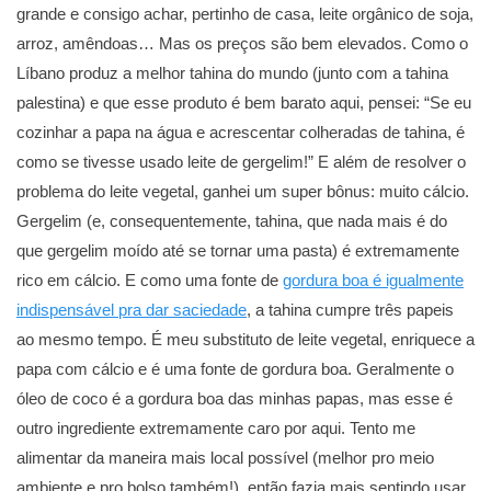
grande e consigo achar, pertinho de casa, leite orgânico de soja,
arroz, amêndoas… Mas os preços são bem elevados. Como o
Líbano produz a melhor tahina do mundo (junto com a tahina
palestina) e que esse produto é bem barato aqui, pensei: “Se eu
cozinhar a papa na água e acrescentar colheradas de tahina, é
como se tivesse usado leite de gergelim!” E além de resolver o
problema do leite vegetal, ganhei um super bônus: muito cálcio.
Gergelim (e, consequentemente, tahina, que nada mais é do
que gergelim moído até se tornar uma pasta) é extremamente
rico em cálcio. E como uma fonte de
gordura boa é igualmente
indispensável pra dar saciedade
, a tahina cumpre três papeis
ao mesmo tempo. É meu substituto de leite vegetal, enriquece a
papa com cálcio e é uma fonte de gordura boa. Geralmente o
óleo de coco é a gordura boa das minhas papas, mas esse é
outro ingrediente extremamente caro por aqui. Tento me
alimentar da maneira mais local possível (melhor pro meio
ambiente e pro bolso também!), então fazia mais sentindo usar