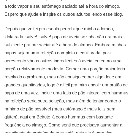
a todo vapor e seu estômago saciado até a hora do almoço.
Espero que ajude e inspire os outros adultos lendo esse blog.
Depois que voltei pra escola percebi que minha adorada,
idolatrada, salve!, salve! papa de aveia sozinha não era mais
suficiente pra me saciar até a hora do almoço. Embora minhas
papas sejam uma refeição completa e equilibrada, pois
acrescento vários outros ingredientes à aveia, eu como uma
porção relativamente modesta. Comer uma porção maior teria
resolvido o problema, mas não consigo comer algo doce em
grandes quantidades, logo é difícil pra mim engolir um pratão de
papa de uma vez. Incluir uma fatia de pão integral com hummus
na refeição seria outra solução, mas além de tentar comer o
mínimo de pão possível (meu estômago é mais feliz sem
glúten), aqui em Beirute já como hummus com bastante
frequência no almoço. Como senti que precisava aumentar a
quantidade de proteína do meu café, pois ela é uma das