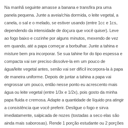
Na manhã seguinte amasse a banana e transfira pra uma
panela pequena. Junte a aveia/chia dormida, o leite vegetal, a
canela, o sal e o melado, se estiver usando (entre 1cc e 1cs,
dependendo da intensidade de doçura que você quiser). Leve
ao fogo baixo e cozinhe por alguns minutos, mexendo de vez
em quando, até a papa começar a borbulhar. Junte a tahina e
misture bem pra incorporar. Se sua tahine for do tipo espessa e
compacta vai ser preciso dissolve-la em um pouco de
água/leite vegetal antes, senão vai ser difícil incorpora-la à papa
de maneira uniforme. Depois de juntar a tahina a papa vai
engrossar um pouco, então nesse ponto eu acrescento mais
água ou leite vegetal (entre 1/3x e 1/2x), pois gosto da minha
papa fluida e cremosa. Adapte a quantidade de líquido pra atingir
a consistência que você preferir. Desligue o fogo e sirva
imediatamente, salpicada de nozes (tostadas a seco elas são
ainda mais saborosas). Rende 1 porção estudante ou 2 porções