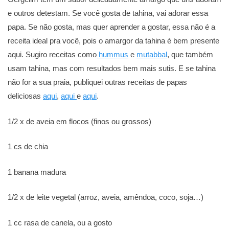
e outros detestam. Se você gosta de tahina, vai adorar essa
papa. Se não gosta, mas quer aprender a gostar, essa não é a
receita ideal pra você, pois o amargor da tahina é bem presente
aqui. Sugiro receitas como
hummus
e
mutabbal
, que também
usam tahina, mas com resultados bem mais sutis. E se tahina
não for a sua praia, publiquei outras receitas de papas
deliciosas
aqui
,
aqui
e
aqui
.
1/2 x de aveia em flocos (finos ou grossos)
1 cs de chia
1 banana madura
1/2 x de leite vegetal (arroz, aveia, amêndoa, coco, soja…)
1 cc rasa de canela, ou a gosto