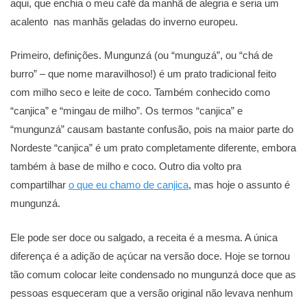
aqui, que enchia o meu café da manhã de alegria e seria um
acalento nas manhãs geladas do inverno europeu.⠀
Primeiro, definições. Mungunzá (ou “munguzá”, ou “chá de
burro” – que nome maravilhoso!) é um prato tradicional feito
com milho seco e leite de coco. Também conhecido como
“canjica” e “mingau de milho”. Os termos “canjica” e
“mungunzá” causam bastante confusão, pois na maior parte do
Nordeste “canjica” é um prato completamente diferente, embora
também à base de milho e coco. Outro dia volto pra
compartilhar
o que eu chamo de canjica
, mas hoje o assunto é
mungunzá.
Ele pode ser doce ou salgado, a receita é a mesma. A única
diferença é a adição de açúcar na versão doce. Hoje se tornou
tão comum colocar leite condensado no mungunzá doce que as
pessoas esqueceram que a versão original não levava nenhum