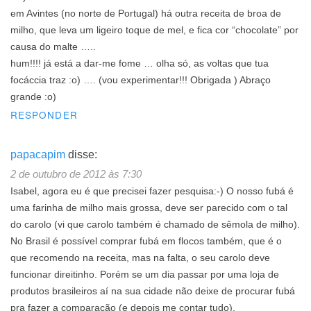
em Avintes (no norte de Portugal) há outra receita de broa de
milho, que leva um ligeiro toque de mel, e fica cor “chocolate” por
causa do malte …..
hum!!!! já está a dar-me fome … olha só, as voltas que tua
focáccia traz :o) …. (vou experimentar!!! Obrigada ) Abraço
grande :o)
RESPONDER
papacapim
disse:
2 de outubro de 2012 às 7:30
Isabel, agora eu é que precisei fazer pesquisa:-) O nosso fubá é
uma farinha de milho mais grossa, deve ser parecido com o tal
do carolo (vi que carolo também é chamado de sêmola de milho).
No Brasil é possível comprar fubá em flocos também, que é o
que recomendo na receita, mas na falta, o seu carolo deve
funcionar direitinho. Porém se um dia passar por uma loja de
produtos brasileiros aí na sua cidade não deixe de procurar fubá
pra fazer a comparação (e depois me contar tudo).