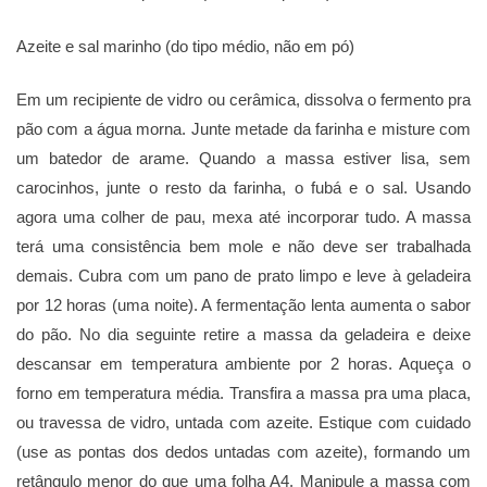
Azeite e sal marinho (do tipo médio, não em pó)
Em um recipiente de vidro ou cerâmica, dissolva o fermento pra
pão com a água morna. Junte metade da farinha e misture com
um batedor de arame. Quando a massa estiver lisa, sem
carocinhos, junte o resto da farinha, o fubá e o sal. Usando
agora uma colher de pau, mexa até incorporar tudo. A massa
terá uma consistência bem mole e não deve ser trabalhada
demais. Cubra com um pano de prato limpo e leve à geladeira
por 12 horas (uma noite). A fermentação lenta aumenta o sabor
do pão. No dia seguinte retire a massa da geladeira e deixe
descansar em temperatura ambiente por 2 horas. Aqueça o
forno em temperatura média. Transfira a massa pra uma placa,
ou travessa de vidro, untada com azeite. Estique com cuidado
(use as pontas dos dedos untadas com azeite), formando um
retângulo menor do que uma folha A4. Manipule a massa com