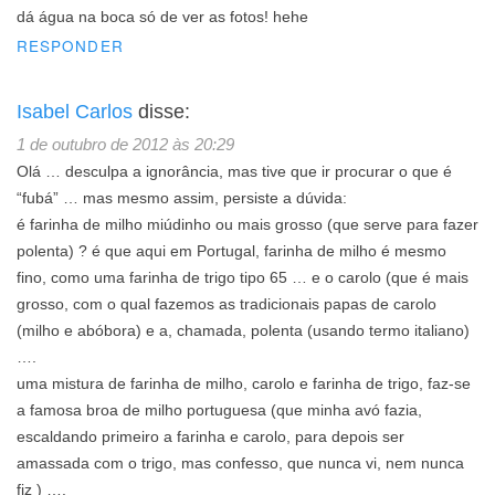
dá água na boca só de ver as fotos! hehe
RESPONDER
Isabel Carlos
disse:
1 de outubro de 2012 às 20:29
Olá … desculpa a ignorância, mas tive que ir procurar o que é
“fubá” … mas mesmo assim, persiste a dúvida:
é farinha de milho miúdinho ou mais grosso (que serve para fazer
polenta) ? é que aqui em Portugal, farinha de milho é mesmo
fino, como uma farinha de trigo tipo 65 … e o carolo (que é mais
grosso, com o qual fazemos as tradicionais papas de carolo
(milho e abóbora) e a, chamada, polenta (usando termo italiano)
….
uma mistura de farinha de milho, carolo e farinha de trigo, faz-se
a famosa broa de milho portuguesa (que minha avó fazia,
escaldando primeiro a farinha e carolo, para depois ser
amassada com o trigo, mas confesso, que nunca vi, nem nunca
fiz ) ….