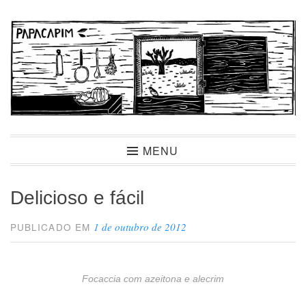
Ir
para
conteúdo
Papacapim
MENU
Delicioso e fácil
1 de outubro de 2012
PUBLICADO EM
Focaccia com azeitona e alecrim