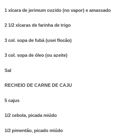
1 xícara de jerimum cozido (no vapor) e amassado
2 1/2 xícaras de farinha de trigo
3 col. sopa de fubá (usei flocão)
3 col. sopa de óleo (ou azeite)
Sal
RECHEIO DE CARNE DE CAJU
5 cajus
1/2 cebola, picada miúdo
1/2 pimentão, picado miúdo