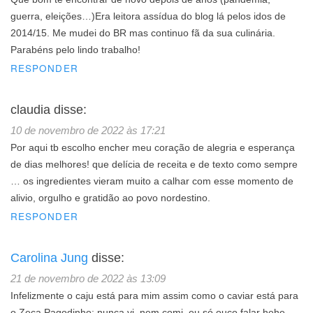
guerra, eleições…)Era leitora assídua do blog lá pelos idos de
2014/15. Me mudei do BR mas continuo fã da sua culinária.
Parabéns pelo lindo trabalho!
RESPONDER
claudia
disse:
10 de novembro de 2022 às 17:21
Por aqui tb escolho encher meu coração de alegria e esperança
de dias melhores! que delícia de receita e de texto como sempre
… os ingredientes vieram muito a calhar com esse momento de
alivio, orgulho e gratidão ao povo nordestino.
RESPONDER
Carolina Jung
disse:
21 de novembro de 2022 às 13:09
Infelizmente o caju está para mim assim como o caviar está para
o Zeca Pagodinho: nunca vi, nem comi, eu só ouço falar hehe