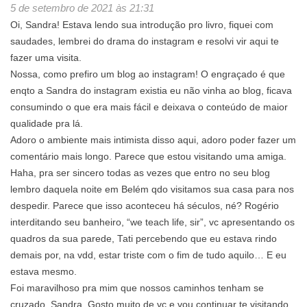
5 de setembro de 2021 às 21:31
Oi, Sandra! Estava lendo sua introdução pro livro, fiquei com
saudades, lembrei do drama do instagram e resolvi vir aqui te
fazer uma visita.
Nossa, como prefiro um blog ao instagram! O engraçado é que
enqto a Sandra do instagram existia eu não vinha ao blog, ficava
consumindo o que era mais fácil e deixava o conteúdo de maior
qualidade pra lá.
Adoro o ambiente mais intimista disso aqui, adoro poder fazer um
comentário mais longo. Parece que estou visitando uma amiga.
Haha, pra ser sincero todas as vezes que entro no seu blog
lembro daquela noite em Belém qdo visitamos sua casa para nos
despedir. Parece que isso aconteceu há séculos, né? Rogério
interditando seu banheiro, “we teach life, sir”, vc apresentando os
quadros da sua parede, Tati percebendo que eu estava rindo
demais por, na vdd, estar triste com o fim de tudo aquilo… E eu
estava mesmo.
Foi maravilhoso pra mim que nossos caminhos tenham se
cruzado, Sandra. Gosto muito de vc e vou continuar te visitando,