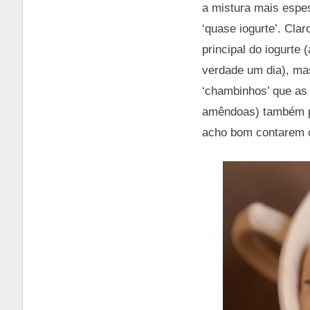
a mistura mais espe
‘quase iogurte’. Clar
principal do iogurte
verdade um dia), ma
‘chambinhos’ que as 
amêndoas) também p
acho bom contarem c