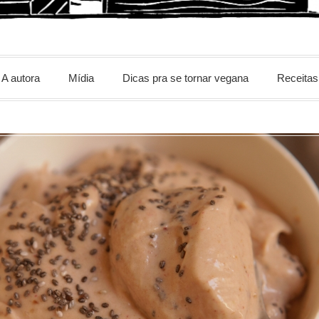
m
A autora
Mídia
Dicas pra se tornar vegana
Receitas