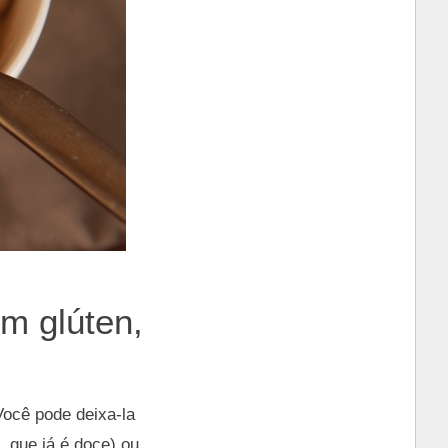
m glúten,
Você pode deixa-la
, que já é doce) ou