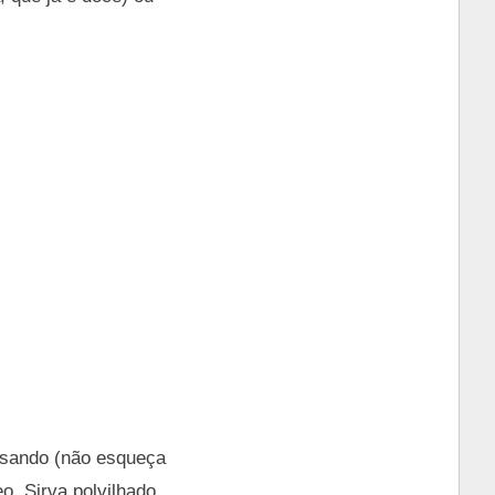
 usando (não esqueça
eo. Sirva polvilhado