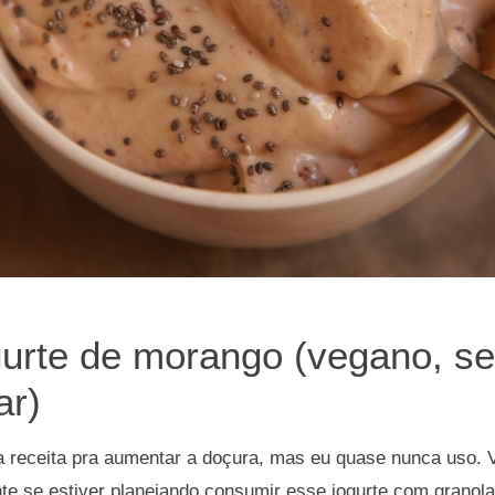
urte de morango (vegano, se
ar)
a receita pra aumentar a doçura, mas eu quase nunca uso. 
nte se estiver planejando consumir esse iogurte com granola