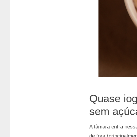
Quase iog
sem açúc
A tâmara entra ness
de fora (principalme