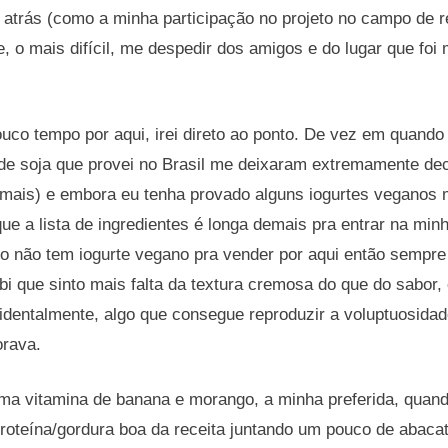
atrás (como a minha participação no projeto no campo de re
, o mais difícil, me despedir dos amigos e do lugar que foi 
co tempo por aqui, irei direto ao ponto. De vez em quando s
s de soja que provei no Brasil me deixaram extremamente d
demais) e embora eu tenha provado alguns iogurtes veganos 
ue a lista de ingredientes é longa demais pra entrar na min
o não tem iogurte vegano pra vender por aqui então sempre
 que sinto mais falta da textura cremosa do que do sabor, 
acidentalmente, algo que consegue reproduzir a voluptuosidad
rava.
ma vitamina de banana e morango, a minha preferida, quand
proteína/gordura boa da receita juntando um pouco de abaca