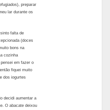
fugiados), preparar
meu lar durante os
into falta de
ecepcionada (doces
muito bons na
ha cozinha
 pensei em fazer o
então fiquei muito
e dos iogurtes
o decidi aumentar a
te. O abacate deixou