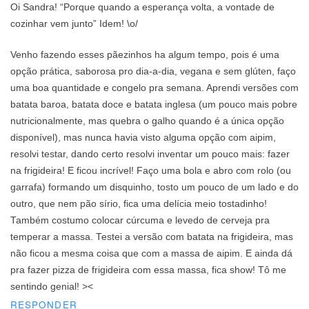
Oi Sandra! “Porque quando a esperança volta, a vontade de
cozinhar vem junto” Idem! \o/
Venho fazendo esses pãezinhos ha algum tempo, pois é uma
opção prática, saborosa pro dia-a-dia, vegana e sem glúten, faço
uma boa quantidade e congelo pra semana. Aprendi versões com
batata baroa, batata doce e batata inglesa (um pouco mais pobre
nutricionalmente, mas quebra o galho quando é a única opção
disponível), mas nunca havia visto alguma opção com aipim,
resolvi testar, dando certo resolvi inventar um pouco mais: fazer
na frigideira! E ficou incrível! Faço uma bola e abro com rolo (ou
garrafa) formando um disquinho, tosto um pouco de um lado e do
outro, que nem pão sírio, fica uma delícia meio tostadinho!
Também costumo colocar cúrcuma e levedo de cerveja pra
temperar a massa. Testei a versão com batata na frigideira, mas
não ficou a mesma coisa que com a massa de aipim. E ainda dá
pra fazer pizza de frigideira com essa massa, fica show! Tô me
sentindo genial! ><
RESPONDER