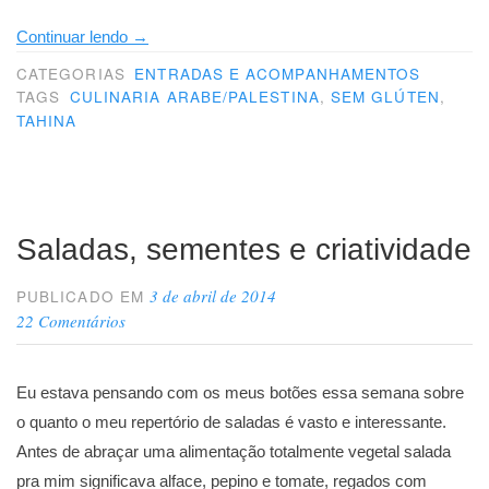
“Gratinado
Continuar lendo
→
de
CATEGORIAS
ENTRADAS E ACOMPANHAMENTOS
batata
TAGS
CULINARIA ARABE/PALESTINA
,
SEM GLÚTEN
,
TAHINA
com
tahina”
Saladas, sementes e criatividade
3 de abril de 2014
PUBLICADO EM
22 Comentários
Eu estava pensando com os meus botões essa semana sobre
o quanto o meu repertório de saladas é vasto e interessante.
Antes de abraçar uma alimentação totalmente vegetal salada
pra mim significava alface, pepino e tomate, regados com