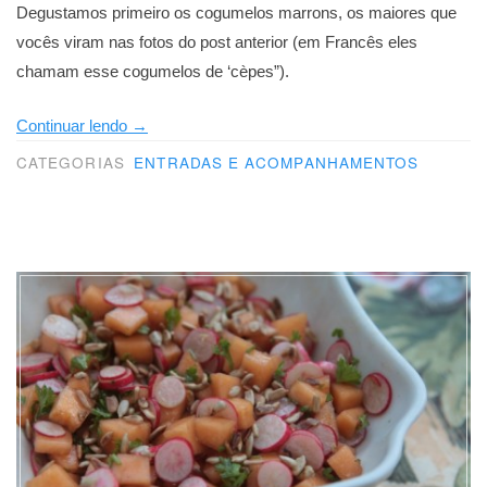
Degustamos primeiro os cogumelos marrons, os maiores que
vocês viram nas fotos do post anterior (em Francês eles
chamam esse cogumelos de ‘cèpes”).
“Os
Continuar lendo
→
cogumelos”
CATEGORIAS
ENTRADAS E ACOMPANHAMENTOS