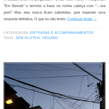
“Em Beirute” e termino a frase na minha cabeça com “…ora
pois!” Mas elas nunca ficam satisfeitas, pois esperam uma
“O
resposta definitiva. O que eu não tenho.
Continuar lendo
→
alecrim
da
CATEGORIAS
ENTRADAS E ACOMPANHAMENTOS
TAGS
SEM GLÚTEN
,
VEGANO
outra
é
sempre
mais
verde”