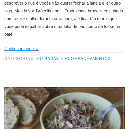
descrever o que é vocês vão querer fechar a janela e ler outro
blog. Mas lá vai. Brócolis confit. Traduzindo: brócolis cozinhado
com azeite e alho durante uma hora, até ficar tão macio que
você pode espalhar sobre uma fatia de pão como se fosse um
patê.
“Altamente
Continuar lendo
→
subversivo”
CATEGORIAS
ENTRADAS E ACOMPANHAMENTOS