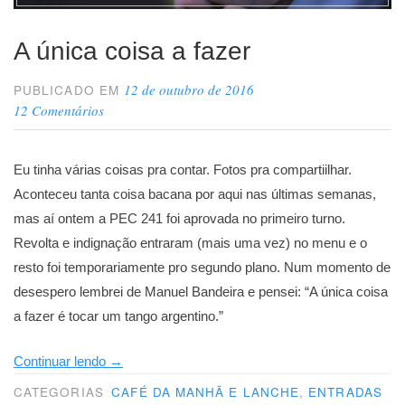
A única coisa a fazer
12 de outubro de 2016
PUBLICADO EM
12 Comentários
Eu tinha várias coisas pra contar. Fotos pra compartiilhar.
Aconteceu tanta coisa bacana por aqui nas últimas semanas,
mas aí ontem a PEC 241 foi aprovada no primeiro turno.
Revolta e indignação entraram (mais uma vez) no menu e o
resto foi temporariamente pro segundo plano. Num momento de
desespero lembrei de Manuel Bandeira e pensei: “A única coisa
a fazer é tocar um tango argentino.”
“A
Continuar lendo
→
única
CATEGORIAS
CAFÉ DA MANHÃ E LANCHE
,
ENTRADAS