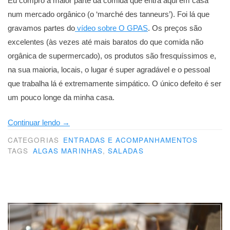
Eu compro a maior parte da comida que entra aqui em casa
num mercado orgânico (o ‘marché des tanneurs’). Foi lá que
gravamos partes do
vídeo sobre O GPAS
. Os preços são
excelentes (às vezes até mais baratos do que comida não
orgânica de supermercado), os produtos são fresquíssimos e,
na sua maioria, locais, o lugar é super agradável e o pessoal
que trabalha lá é extremamente simpático. O único defeito é ser
um pouco longe da minha casa.
“Salada
Continuar lendo
→
do
CATEGORIAS
ENTRADAS E ACOMPANHAMENTOS
mar”
TAGS
ALGAS MARINHAS
,
SALADAS