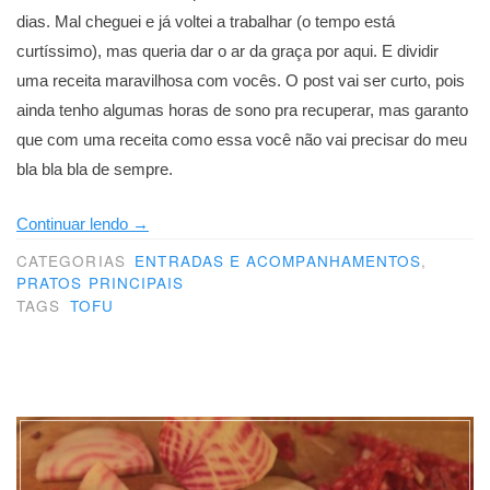
dias. Mal cheguei e já voltei a trabalhar (o tempo está
curtíssimo), mas queria dar o ar da graça por aqui. E dividir
uma receita maravilhosa com vocês. O post vai ser curto, pois
ainda tenho algumas horas de sono pra recuperar, mas garanto
que com uma receita como essa você não vai precisar do meu
bla bla bla de sempre.
“Espetinho
Continuar lendo
→
de
CATEGORIAS
ENTRADAS E ACOMPANHAMENTOS
,
PRATOS PRINCIPAIS
tofu
TAGS
TOFU
com
molho
de
manga
e
gengibre”