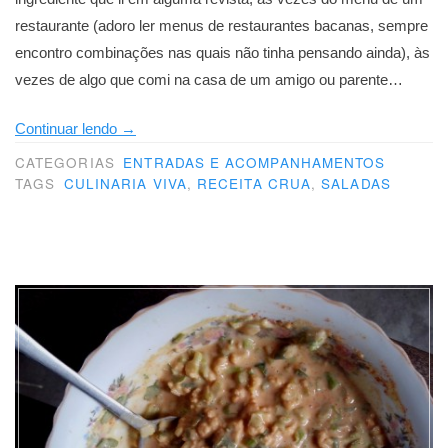
restaurante (adoro ler menus de restaurantes bacanas, sempre
encontro combinações nas quais não tinha pensando ainda), às
vezes de algo que comi na casa de um amigo ou parente…
“Sobre
Continuar lendo
→
inspiração”
CATEGORIAS
ENTRADAS E ACOMPANHAMENTOS
TAGS
CULINARIA VIVA
,
RECEITA CRUA
,
SALADAS