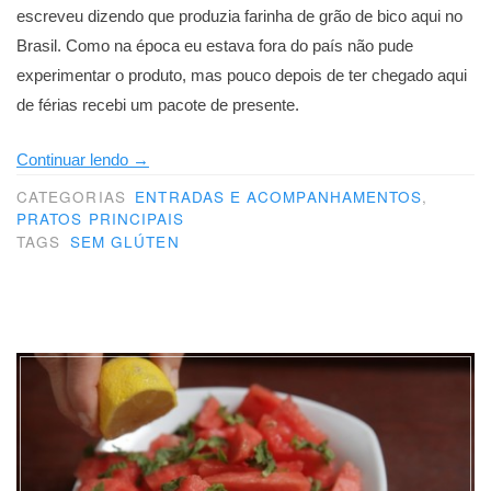
escreveu dizendo que produzia farinha de grão de bico aqui no
Brasil. Como na época eu estava fora do país não pude
experimentar o produto, mas pouco depois de ter chegado aqui
de férias recebi um pacote de presente.
“Mini
Continuar lendo
→
frittata
CATEGORIAS
ENTRADAS E ACOMPANHAMENTOS
,
PRATOS PRINCIPAIS
de
TAGS
SEM GLÚTEN
couve-
flor”