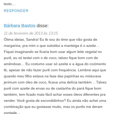
texto…
RESPONDER
Bárbara Bastos
disse:
11 de fevereiro de 2013 às 13:15
Ótima ideias, Sandra! Eu tb sou do time que não gosta de
margarina, pra mim o que substitui a manteiga é o azeite…
Fiquei imaginando se ficaria bom usar algum leite vegetal no
purê, eu só testei com o de coco, talvez fique bom com de
amêndoas… Eu costumo usar só azeite e a água do cozimento
tb, apesar de não fazer purê com frequência. Lembrei aqui que
quando meu filho estava na fase das papinhas eu misturava
jerimum com óleo de coco, ficava uma delícia também… Talvez
purê com azeite de ervas ou de castanha do pará fique bom
também, tem ficado mais fácil achar esses óleos diferentes pra
vender. Você gosta de escondidinhos? Eu ainda não achei uma
combinação que eu gostasse muito, mas os purês me deram
vontade…