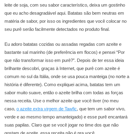
leite de soja, com seu sabor característico, deixa um gostinho
que eu acho desagradável aqui. Batatas são bem neutras em
matéria de sabor, por isso os ingredientes que você colocar no
seu purê serão facilmente detectados no produto final.
Eu adoro batatas cozidas ou assadas regadas com azeite e
bastante sal marinho (de preferência em flocos) e pensei “Por
que não transformar isso em purê?”. Depois de ter essa ideia
brilhante descobri, graças à Internet, que purê com azeite é
comum no sul da Itália, onde se usa pouca manteiga (no norte a
história é diferente). Como expliquei acima, batatas tem um
sabor muito suave, então o azeite brilha com todas as forças
nessa receita. Use o melhor azeite que você tiver (no meu
caso,
o azeite extra virgem de Tawfic
, que tem um sabor vivo,
verde e ao mesmo tempo amanteigado) e esse purê encantará
suas papilas. Claro que se você jogar no time dos que não
gostam de azeite, essa receita não é pra você.