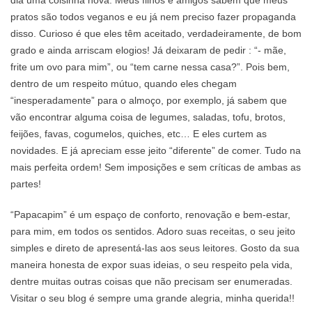
dia uma coisinha nova. Meus filhos e amigos sabem que meus
pratos são todos veganos e eu já nem preciso fazer propaganda
disso. Curioso é que eles têm aceitado, verdadeiramente, de bom
grado e ainda arriscam elogios! Já deixaram de pedir : “- mãe,
frite um ovo para mim”, ou “tem carne nessa casa?”. Pois bem,
dentro de um respeito mútuo, quando eles chegam
“inesperadamente” para o almoço, por exemplo, já sabem que
vão encontrar alguma coisa de legumes, saladas, tofu, brotos,
feijões, favas, cogumelos, quiches, etc… E eles curtem as
novidades. E já apreciam esse jeito “diferente” de comer. Tudo na
mais perfeita ordem! Sem imposições e sem críticas de ambas as
partes!
“Papacapim” é um espaço de conforto, renovação e bem-estar,
para mim, em todos os sentidos. Adoro suas receitas, o seu jeito
simples e direto de apresentá-las aos seus leitores. Gosto da sua
maneira honesta de expor suas ideias, o seu respeito pela vida,
dentre muitas outras coisas que não precisam ser enumeradas.
Visitar o seu blog é sempre uma grande alegria, minha querida!!