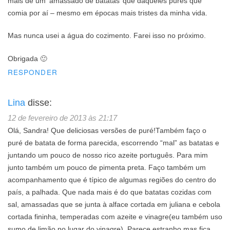
mais de um ‘amassado de batatas’ que daqueles purês que
comia por aí – mesmo em épocas mais tristes da minha vida.
Mas nunca usei a água do cozimento. Farei isso no próximo.
Obrigada 🙂
RESPONDER
Lina
disse:
12 de fevereiro de 2013 às 21:17
Olá, Sandra! Que deliciosas versões de puré!Também faço o
puré de batata de forma parecida, escorrendo “mal” as batatas e
juntando um pouco de nosso rico azeite português. Para mim
junto também um pouco de pimenta preta. Faço também um
acompanhamento que é típico de algumas regiões do centro do
país, a palhada. Que nada mais é do que batatas cozidas com
sal, amassadas que se junta à alface cortada em juliana e cebola
cortada fininha, temperadas com azeite e vinagre(eu também uso
sumo de limão no lugar do vinagre). Parece estranho mas fica