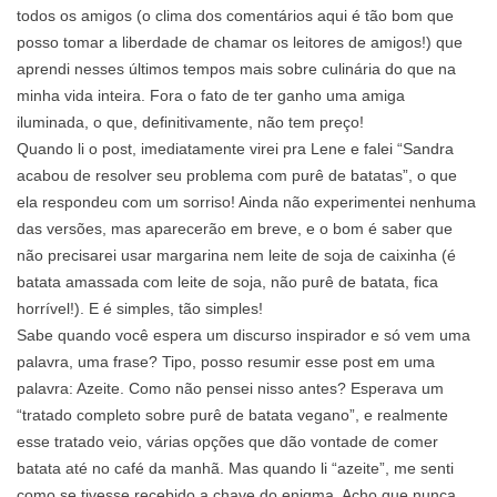
todos os amigos (o clima dos comentários aqui é tão bom que
posso tomar a liberdade de chamar os leitores de amigos!) que
aprendi nesses últimos tempos mais sobre culinária do que na
minha vida inteira. Fora o fato de ter ganho uma amiga
iluminada, o que, definitivamente, não tem preço!
Quando li o post, imediatamente virei pra Lene e falei “Sandra
acabou de resolver seu problema com purê de batatas”, o que
ela respondeu com um sorriso! Ainda não experimentei nenhuma
das versões, mas aparecerão em breve, e o bom é saber que
não precisarei usar margarina nem leite de soja de caixinha (é
batata amassada com leite de soja, não purê de batata, fica
horrível!). E é simples, tão simples!
Sabe quando você espera um discurso inspirador e só vem uma
palavra, uma frase? Tipo, posso resumir esse post em uma
palavra: Azeite. Como não pensei nisso antes? Esperava um
“tratado completo sobre purê de batata vegano”, e realmente
esse tratado veio, várias opções que dão vontade de comer
batata até no café da manhã. Mas quando li “azeite”, me senti
como se tivesse recebido a chave do enigma. Acho que nunca