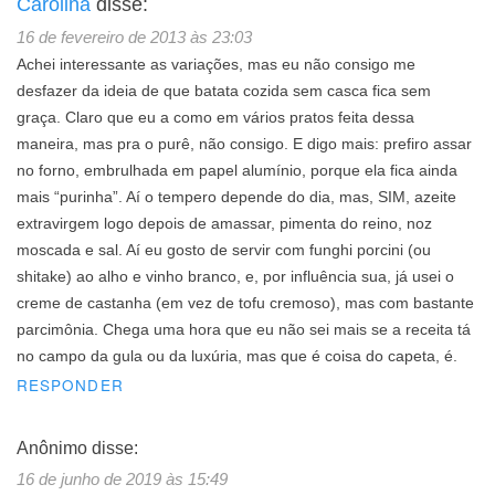
Carolina
disse:
16 de fevereiro de 2013 às 23:03
Achei interessante as variações, mas eu não consigo me
desfazer da ideia de que batata cozida sem casca fica sem
graça. Claro que eu a como em vários pratos feita dessa
maneira, mas pra o purê, não consigo. E digo mais: prefiro assar
no forno, embrulhada em papel alumínio, porque ela fica ainda
mais “purinha”. Aí o tempero depende do dia, mas, SIM, azeite
extravirgem logo depois de amassar, pimenta do reino, noz
moscada e sal. Aí eu gosto de servir com funghi porcini (ou
shitake) ao alho e vinho branco, e, por influência sua, já usei o
creme de castanha (em vez de tofu cremoso), mas com bastante
parcimônia. Chega uma hora que eu não sei mais se a receita tá
no campo da gula ou da luxúria, mas que é coisa do capeta, é.
RESPONDER
Anônimo
disse:
16 de junho de 2019 às 15:49