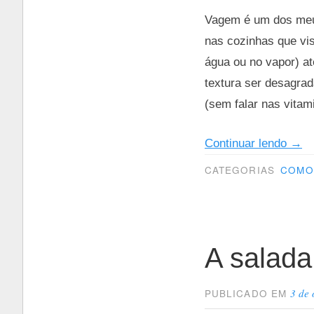
Vagem é um dos meus
nas cozinhas que vi
água ou no vapor) a
textura ser desagra
(sem falar nas vitam
“Co
Continuar lendo
→
prep
CATEGORIAS
COMO 
vag
A salada
3 de
PUBLICADO EM