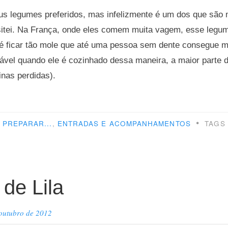
 legumes preferidos, mas infelizmente é um dos que são 
sitei. Na França, onde eles comem muita vagem, esse legu
té ficar tão mole que até uma pessoa sem dente consegue m
dável quando ele é cozinhado dessa maneira, a maior parte 
inas perdidas).
mo
arar
•
PREPARAR...
,
ENTRADAS E ACOMPANHAMENTOS
TAGS
em”
 de Lila
 outubro de 2012