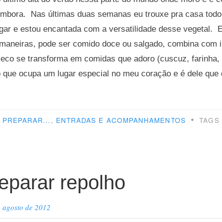
 embora. Nas últimas duas semanas eu trouxe pra casa tod
gar e estou encantada com a versatilidade desse vegetal. E
 maneiras, pode ser comido doce ou salgado, combina com 
co se transforma em comidas que adoro (cuscuz, farinha, p
 que ocupa um lugar especial no meu coração e é dele que q
mo
arar
•
PREPARAR...
,
ENTRADAS E ACOMPANHAMENTOS
TAGS
o”
parar repolho
e agosto de 2012