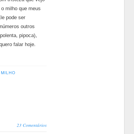
o o milho que meus
le pode ser
inúmeros outros
olenta, pipoca),
uero falar hoje.
MILHO
23 Comentários