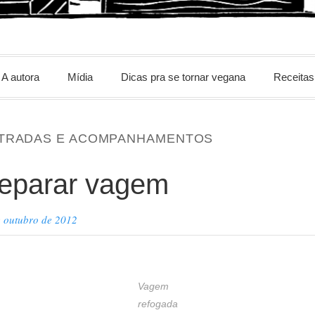
m
A autora
Mídia
Dicas pra se tornar vegana
Receitas
TRADAS E ACOMPANHAMENTOS
eparar vagem
e outubro de 2012
Vagem
refogada