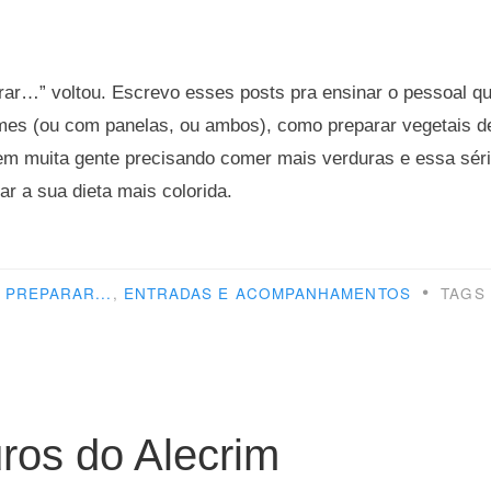
rar…” voltou. Escrevo esses posts pra ensinar o pessoal q
mes (ou com panelas, ou ambos), como preparar vegetais d
em muita gente precisando comer mais verduras e essa séri
ar a sua dieta mais colorida.
mo
arar
•
PREPARAR...
,
ENTRADAS E ACOMPANHAMENTOS
TAGS
lho”
ros do Alecrim