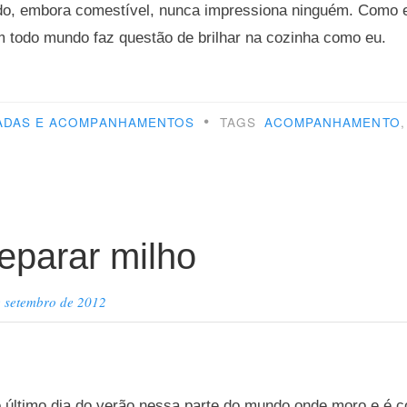
tado, embora comestível, nunca impressiona ninguém. Como e
m todo mundo faz questão de brilhar na cozinha como eu.
da
•
ADAS E ACOMPANHAMENTOS
TAGS
ACOMPANHAMENTO
eparar milho
e setembro de 2012
o último dia do verão nessa parte do mundo onde moro e é c