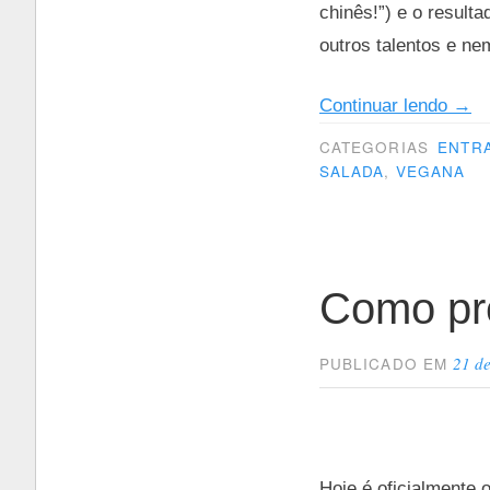
chinês!”) e o resul
outros talentos e ne
“A
Continuar lendo
→
sala
CATEGORIAS
ENTR
de
SALADA
,
VEGANA
Lila”
Como pr
21 d
PUBLICADO EM
Hoje é oficialmente 