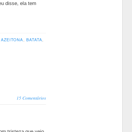
u disse, ela tem
,
AZEITONA
,
BATATA
,
15 Comentários
om tristeza que vejo