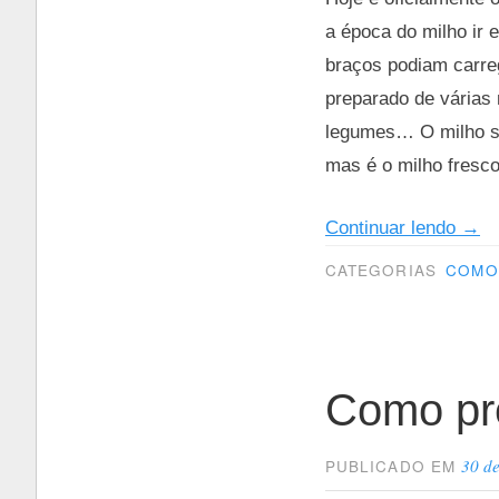
a época do milho ir
braços podiam carre
preparado de várias
legumes… O milho se
mas é o milho fresco
“Co
Continuar lendo
→
prep
CATEGORIAS
COMO 
milh
Como pre
30 d
PUBLICADO EM