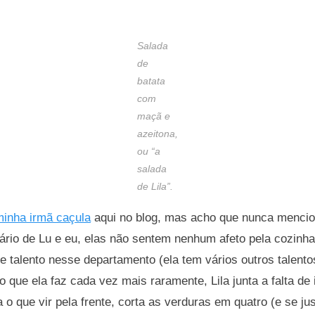
Salada
de
batata
com
maçã e
azeitona,
ou “a
salada
de Lila”.
minha irmã caçula
aqui no blog, mas acho que nunca mencio
ário de Lu e eu, elas não sentem nenhum afeto pela cozinha 
de talento nesse departamento (ela tem vários outros talento
o que ela faz cada vez mais raramente, Lila junta a falta de 
 o que vir pela frente, corta as verduras em quatro (e se just