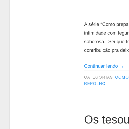
A série “Como prepa
intimidade com legu
saborosa. Sei que t
contribuição pra deix
“Co
Continuar lendo
→
prep
CATEGORIAS
COMO 
repo
REPOLHO
Os tesou