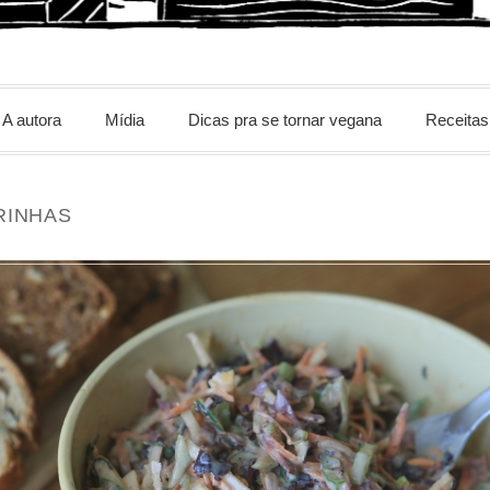
m
A autora
Mídia
Dicas pra se tornar vegana
Receitas
RINHAS