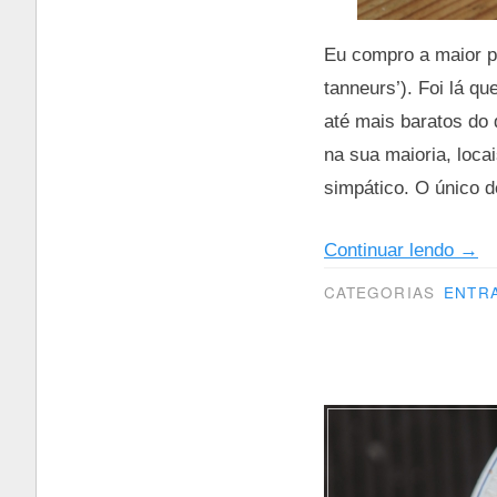
Eu compro a maior p
tanneurs’). Foi lá q
até mais baratos do
na sua maioria, loca
simpático. O único d
“Sal
Continuar lendo
→
do
CATEGORIAS
ENTR
mar”