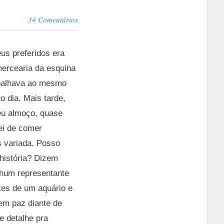
34 Comentários
us preferidos era
mercearia da esquina
abalhava ao mesmo
 dia. Mais tarde,
eu almoço, quase
ei de comer
s variada. Posso
história? Dizem
nhum representante
xes de um aquário e
em paz diante de
e detalhe pra