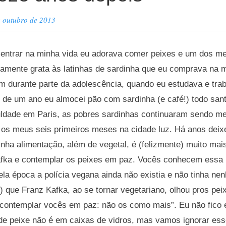
e outubro de 2013
entrar na minha vida eu adorava comer peixes e um dos me
namente grata às latinhas de sardinha que eu comprava na 
m durante parte da adolescência, quando eu estudava e tr
de um ano eu almocei pão com sardinha (e café!) todo santo
culdade em Paris, as pobres sardinhas continuaram sendo m
e os meus seis primeiros meses na cidade luz. Há anos deix
nha alimentação, além de vegetal, é (felizmente) muito mai
fka e contemplar os peixes em paz. Vocês conhecem essa 
la época a polícia vegana ainda não existia e não tinha ne
) que Franz Kafka, ao se tornar vegetariano, olhou pros pei
 contemplar vocês em paz: não os como mais”. Eu não fico 
 de peixe não é em caixas de vidros, mas vamos ignorar ess