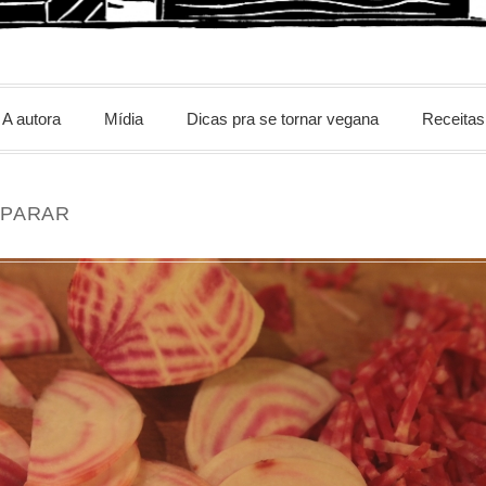
m
A autora
Mídia
Dicas pra se tornar vegana
Receitas
PARAR