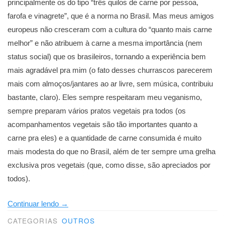
principalmente os do tipo “três quilos de carne por pessoa,
farofa e vinagrete”, que é a norma no Brasil. Mas meus amigos
europeus não cresceram com a cultura do “quanto mais carne
melhor” e não atribuem à carne a mesma importância (nem
status social) que os brasileiros, tornando a experiência bem
mais agradável pra mim (o fato desses churrascos parecerem
mais com almoços/jantares ao ar livre, sem música, contribuiu
bastante, claro). Eles sempre respeitaram meu veganismo,
sempre preparam vários pratos vegetais pra todos (os
acompanhamentos vegetais são tão importantes quanto a
carne pra eles) e a quantidade de carne consumida é muito
mais modesta do que no Brasil, além de ter sempre uma grelha
exclusiva pros vegetais (que, como disse, são apreciados por
todos).
“Vegano
Continuar lendo
→
no
CATEGORIAS
OUTROS