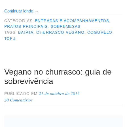
“Mais
Continuar lendo
→
receitas
CATEGORIAS
ENTRADAS E ACOMPANHAMENTOS
,
PRATOS PRINCIPAIS
pra
,
SOBREMESAS
TAGS
BATATA
,
CHURRASCO VEGANO
,
COGUMELO
,
um
TOFU
churrasco
vegano”
Vegano no churrasco: guia de
sobrevivência
21 de outubro de 2012
PUBLICADO EM
20 Comentários