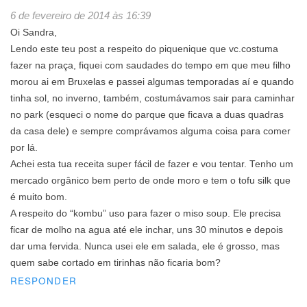
6 de fevereiro de 2014 às 16:39
Oi Sandra,
Lendo este teu post a respeito do piquenique que vc.costuma
fazer na praça, fiquei com saudades do tempo em que meu filho
morou ai em Bruxelas e passei algumas temporadas aí e quando
tinha sol, no inverno, também, costumávamos sair para caminhar
no park (esqueci o nome do parque que ficava a duas quadras
da casa dele) e sempre comprávamos alguma coisa para comer
por lá.
Achei esta tua receita super fácil de fazer e vou tentar. Tenho um
mercado orgânico bem perto de onde moro e tem o tofu silk que
é muito bom.
A respeito do “kombu” uso para fazer o miso soup. Ele precisa
ficar de molho na agua até ele inchar, uns 30 minutos e depois
dar uma fervida. Nunca usei ele em salada, ele é grosso, mas
quem sabe cortado em tirinhas não ficaria bom?
RESPONDER