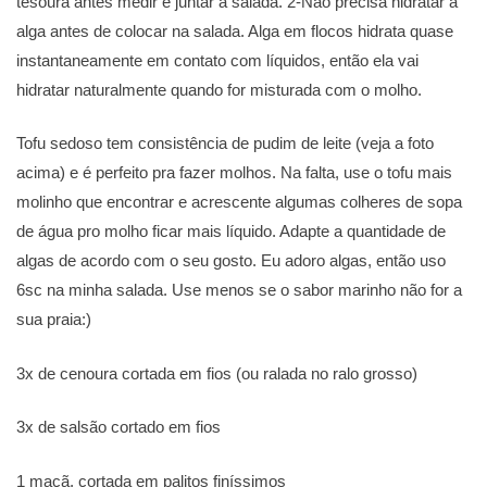
tesoura antes medir e juntar à salada. 2-Não precisa hidratar a
alga antes de colocar na salada. Alga em flocos hidrata quase
instantaneamente em contato com líquidos, então ela vai
hidratar naturalmente quando for misturada com o molho.
Tofu sedoso tem consistência de pudim de leite (veja a foto
acima) e é perfeito pra fazer molhos. Na falta, use o tofu mais
molinho que encontrar e acrescente algumas colheres de sopa
de água pro molho ficar mais líquido. Adapte a quantidade de
algas de acordo com o seu gosto. Eu adoro algas, então uso
6sc na minha salada. Use menos se o sabor marinho não for a
sua praia:)
3x de cenoura cortada em fios (ou ralada no ralo grosso)
3x de salsão cortado em fios
1 maçã, cortada em palitos finíssimos