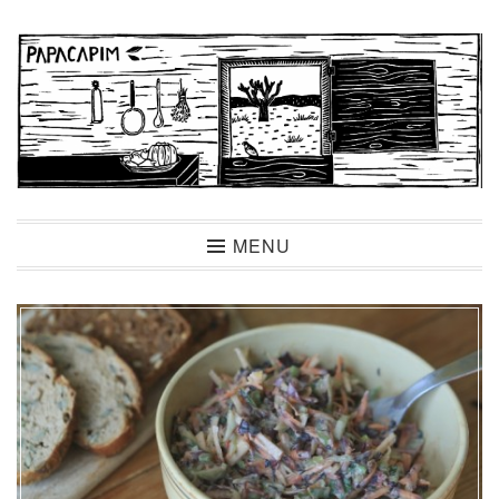
Ir
para
conteúdo
Papacapim
MENU