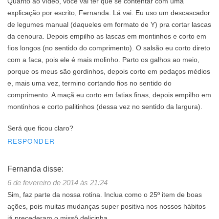
Quanto ao vídeo, você vai ter que se contentar com uma
explicação por escrito, Fernanda. Lá vai. Eu uso um descascador
de legumes manual (daqueles em formato de Y) pra cortar lascas
da cenoura. Depois empilho as lascas em montinhos e corto em
fios longos (no sentido do comprimento). O salsão eu corto direto
com a faca, pois ele é mais molinho. Parto os galhos ao meio,
porque os meus são gordinhos, depois corto em pedaços médios
e, mais uma vez, termino cortando fios no sentido do
comprimento. A maçã eu corto em fatias finas, depois empilho em
montinhos e corto palitinhos (dessa vez no sentido da largura).
Será que ficou claro?
RESPONDER
Fernanda
disse:
6 de fevereiro de 2014 às 21:24
Sim, faz parte da nossa rotina. Inclua como o 25º item de boas
ações, pois muitas mudanças super positiva nos nossos hábitos
já precederam o missô delicinha.