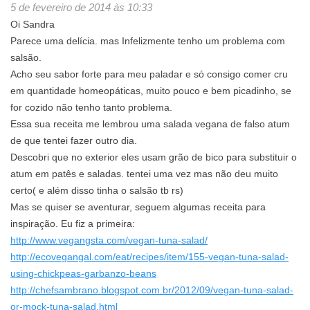
5 de fevereiro de 2014 às 10:33
Oi Sandra
Parece uma delícia. mas Infelizmente tenho um problema com
salsão.
Acho seu sabor forte para meu paladar e só consigo comer cru
em quantidade homeopáticas, muito pouco e bem picadinho, se
for cozido não tenho tanto problema.
Essa sua receita me lembrou uma salada vegana de falso atum
de que tentei fazer outro dia.
Descobri que no exterior eles usam grão de bico para substituir o
atum em patês e saladas. tentei uma vez mas não deu muito
certo( e além disso tinha o salsão tb rs)
Mas se quiser se aventurar, seguem algumas receita para
inspiração. Eu fiz a primeira:
http://www.vegangsta.com/vegan-tuna-salad/
http://ecovegangal.com/eat/recipes/item/155-vegan-tuna-salad-
using-chickpeas-garbanzo-beans
http://chefsambrano.blogspot.com.br/2012/09/vegan-tuna-salad-
or-mock-tuna-salad.html