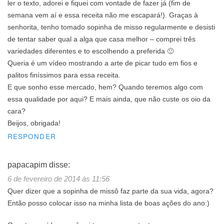
ler o texto, adorei e fiquei com vontade de fazer já (fim de
semana vem aí e essa receita não me escapará!). Graças à
senhorita, tenho tomado sopinha de misso regularmente e desisti
de tentar saber qual a alga que casa melhor – comprei três
variedades diferentes e to escolhendo a preferida 🙂
Queria é um vídeo mostrando a arte de picar tudo em fios e
palitos finíssimos para essa receita.
E que sonho esse mercado, hem? Quando teremos algo com
essa qualidade por aqui? E mais ainda, que não custe os oio da
cara?
Beijos, obrigada!
RESPONDER
papacapim
disse:
6 de fevereiro de 2014 às 11:56
Quer dizer que a sopinha de missô faz parte da sua vida, agora?
Então posso colocar isso na minha lista de boas ações do ano:)