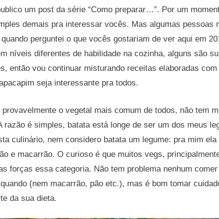
ublico um post da série “Como preparar…”. Por um moment
mples demais pra interessar vocês. Mas algumas pessoas
e quando perguntei o que vocês gostariam de ver aqui em 20
têm níveis diferentes de habilidade na cozinha, alguns são 
es, então vou continuar misturando receitas elaboradas co
apacapim seja interessante pra todos.
r provavelmente o vegetal mais comum de todos, não tem m
 A razão é simples, batata está longe de ser um dos meus le
ista culinário, nem considero batata um legume: pra mim el
pão e macarrão. O curioso é que muitos vegs, principalmente
s forças essa categoria. Não tem problema nenhum comer 
 quando (nem macarrão, pão etc.), mas é bom tomar cuidado
te da sua dieta.