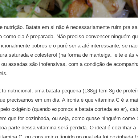
e nutrição. Batata em si não é necessariamente ruim pra sa
 como ela é preparada. Não preciso convencer ninguém que 
ricionalmente pobres e o purê seria até interessante, se n
ra saturada e colesterol (na forma de manteiga, leite e às v
 ou assadas são inofensivas, com a condição de acompanh
eis.
to nutricional, uma batata pequena (138g) tem 3g de proteín
e precisamos em um dia. A ironia é que vitamina C é a mais
 pelo oxigênio (quando expomos a batata cortada ao ar), cal
 em que for cozinhada, ou seja, como quase ninguém come b
a parte dessa vitamina será perdida. O ideal é cozinhar a 
vitamina C, ou consumir o líquido no qual ela foi cozinhada 