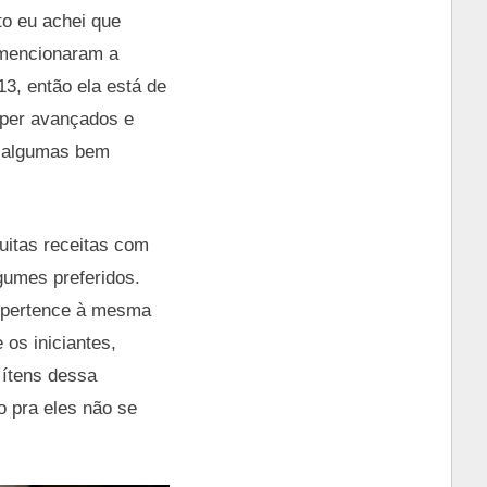
o eu achei que
 mencionaram a
13, então ela está de
super avançados e
m algumas bem
uitas receitas com
gumes preferidos.
a pertence à mesma
 os iniciantes,
ítens dessa
 pra eles não se