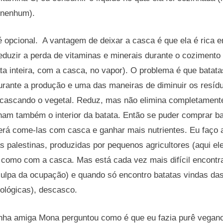
 nenhum).
 opcional. A vantagem de deixar a casca é que ela é rica em
duzir a perda de vitaminas e minerais durante o cozimento 
ta inteira, com a casca, no vapor). O problema é que bata
durante a produção e uma das maneiras de diminuir os resí
cascando o vegetal. Reduz, mas não elimina completamente
nam também o interior da batata. Então se puder comprar ba
erá come-las com casca e ganhar mais nutrientes. Eu faço
s palestinas, produzidas por pequenos agricultores (aqui e
 como com a casca. Mas está cada vez mais difícil encontra
(culpa da ocupação) e quando só encontro batatas vindas da
ológicas), descasco.
inha amiga Mona perguntou como é que eu fazia purê vegano