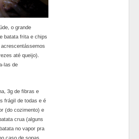
úde, o grande
batata frita e chips
ão acrescentássemos
ezes até queijo).
a-las de
a, 3g de fibras e
 frágil de todas e é
or (do cozimento) e
atata crua (alguns
batata no vapor pra
(no caso de sopas,