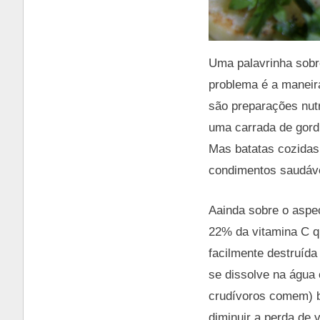
Uma palavrinha sobr
problema é a maneira
são preparações nut
uma carrada de gordu
Mas batatas cozidas
condimentos saudáv
Aainda sobre o aspec
22% da vitamina C qu
facilmente destruída
se dissolve na água
crudívoros comem) bo
diminuir a perda de 