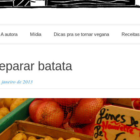
m
A autora
Mídia
Dicas pra se tornar vegana
Receitas
parar batata
 janeiro de 2013