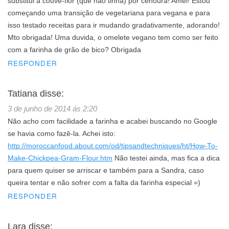
substitui a couve-flor (que não tinha) por cenoura! Amei! Estou
começando uma transição de vegetariana para vegana e para
isso testado receitas para ir mudando gradativamente, adorando!
Mto obrigada! Uma duvida, o omelete vegano tem como ser feito
com a farinha de grão de bico? Obrigada
RESPONDER
Tatiana
disse:
3 de junho de 2014 às 2:20
Não acho com facilidade a farinha e acabei buscando no Google
se havia como fazê-la. Achei isto:
http://moroccanfood.about.com/od/tipsandtechniques/ht/How-To-
Make-Chickpea-Gram-Flour.htm
Não testei ainda, mas fica a dica
para quem quiser se arriscar e também para a Sandra, caso
queira tentar e não sofrer com a falta da farinha especial =)
RESPONDER
Lara
disse: