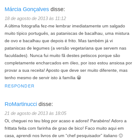
Márcia Gonçalves
disse:
18 de agosto de 2013 às 11:12
A última fotografia fez-me lembrar imediatamente um salgado
muito típico português, as pataniscas de bacalhau, uma mistura
de ovo e bacalhau que depois é frito. Mas também já vi
pataniscas de legumes (a versão vegetariana que servem nas
faculdades). Nunca fui muito fã destes petiscos porque são
completamente encharcados em óleo, por isso estou ansiosa por
provar a sua receita! Aposto que deve ser muito diferente, mas
tenho mesmo de servir isto à família 😀
RESPONDER
RoMartinucci
disse:
21 de agosto de 2013 às 18:05
Oi, cheguei no teu blog por acaso e adorei! Parabéns! Adoro a
frittata feita com farinha de grao de bico! Faco muito aqui em
casa, aprendi nos livros de um “chef pesquisador” italiano 🙂