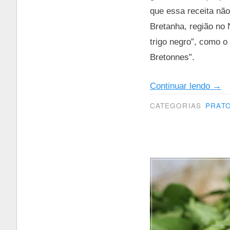
que essa receita não
Bretanha, região no 
trigo negro”, como 
Bretonnes”.
“Cre
Continuar lendo
→
de
CATEGORIAS
PRATO
sarr