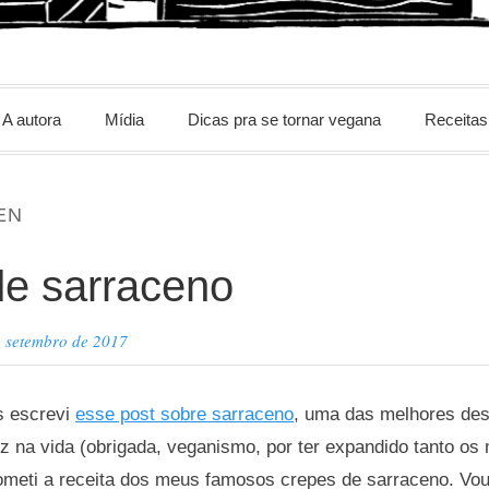
m
A autora
Mídia
Dicas pra se tornar vegana
Receitas
EN
e sarraceno
e setembro de 2017
 escrevi
esse post sobre sarraceno
, uma das melhores de
z na vida (obrigada, veganismo, por ter expandido tanto os
ometi a receita dos meus famosos crepes de sarraceno. Vo