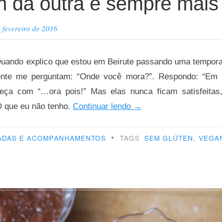
m da outra é sempre mais
 fevereiro de 2016
Quando explico que estou em Beirute passando uma tempor
nte me perguntam: “Onde você mora?”. Respondo: “Em B
eça com “…ora pois!” Mas elas nunca ficam satisfeita
“O
 O que eu não tenho.
Continuar lendo
→
alecrim
•
da
ADAS E ACOMPANHAMENTOS
TAGS
SEM GLÚTEN
,
VEGA
outra
é
sempre
mais
verde”