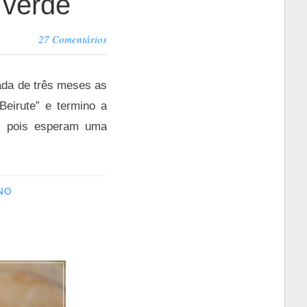
 verde
27 Comentários
ada de três meses as
eirute” e termino a
s, pois esperam uma
NO