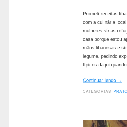
Prometi receitas lib
com a culinária loca
mulheres sírias refu
casa porque estou a
mãos libanesas e sí
legume, pedindo exp
típicos daqui quando
“E
Continuar lendo
→
a
CATEGORIAS
PRATO
min
vida
nun
mai