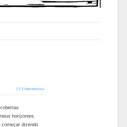
13 Comentários
scobertas
 meus horizontes
u começar dizendo