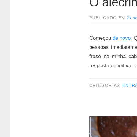
O alecri
24 de
PUBLICADO EM
Começou
de novo
. 
pessoas imediatame
frase na minha cab
resposta definitiva.
CATEGORIAS
ENTR