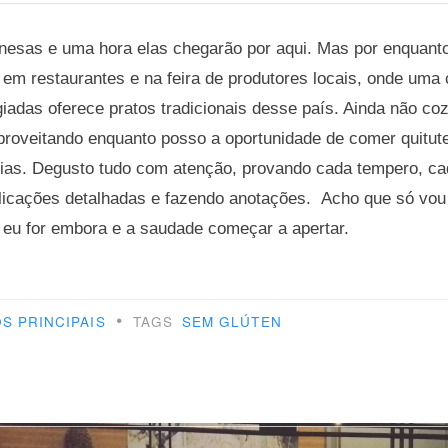
anesas e uma hora elas chegarão por aqui. Mas por enquant
l em restaurantes e na feira de produtores locais, onde uma
giadas oferece pratos tradicionais desse país. Ainda não coz
proveitando enquanto posso a oportunidade de comer quitut
rias. Degusto tudo com atenção, provando cada tempero, ca
licações detalhadas e fazendo anotações. Acho que só vou 
 eu for embora e a saudade começar a apertar.
•
S PRINCIPAIS
TAGS
SEM GLÚTEN
ha
ca
s