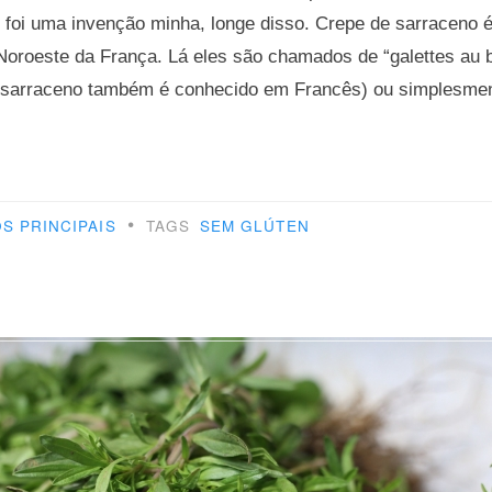
 foi uma invenção minha, longe disso. Crepe de sarraceno é
Noroeste da França. Lá eles são chamados de “galettes au bl
o sarraceno também é conhecido em Francês) ou simplesmen
pes
•
S PRINCIPAIS
TAGS
SEM GLÚTEN
aceno”