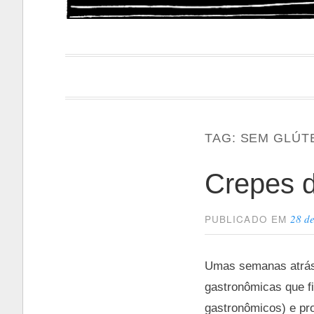
Papacapi
TAG:
SEM GLÚT
Crepes d
28 d
PUBLICADO EM
Umas semanas atrás
gastronômicas que fi
gastronômicos) e pr