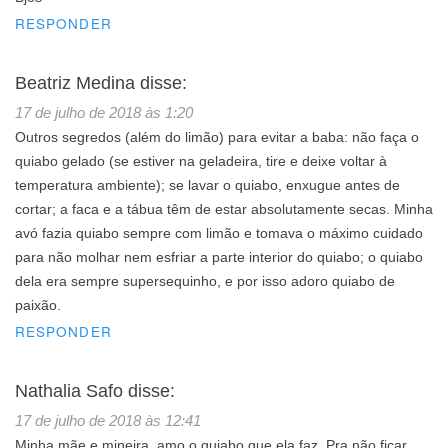
RESPONDER
Beatriz Medina
disse:
17 de julho de 2018 às 1:20
Outros segredos (além do limão) para evitar a baba: não faça o
quiabo gelado (se estiver na geladeira, tire e deixe voltar à
temperatura ambiente); se lavar o quiabo, enxugue antes de
cortar; a faca e a tábua têm de estar absolutamente secas. Minha
avó fazia quiabo sempre com limão e tomava o máximo cuidado
para não molhar nem esfriar a parte interior do quiabo; o quiabo
dela era sempre supersequinho, e por isso adoro quiabo de
paixão.
RESPONDER
Nathalia Safo
disse:
17 de julho de 2018 às 12:41
Minha mãe e mineira, amo o quiabo que ela faz. Pra não ficar