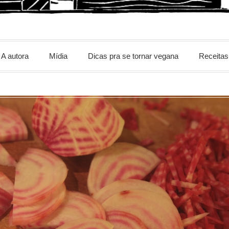
m
A autora
Mídia
Dicas pra se tornar vegana
Receitas