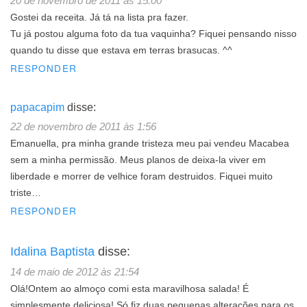
20 de novembro de 2011 às 15:00
Gostei da receita. Já tá na lista pra fazer.
Tu já postou alguma foto da tua vaquinha? Fiquei pensando nisso
quando tu disse que estava em terras brasucas. ^^
RESPONDER
papacapim
disse:
22 de novembro de 2011 às 1:56
Emanuella, pra minha grande tristeza meu pai vendeu Macabea
sem a minha permissão. Meus planos de deixa-la viver em
liberdade e morrer de velhice foram destruidos. Fiquei muito
triste…
RESPONDER
Idalina Baptista
disse:
14 de maio de 2012 às 21:54
Olá!Ontem ao almoço comi esta maravilhosa salada! É
simplesmente deliciosa! Só fiz duas pequenas alterações para os