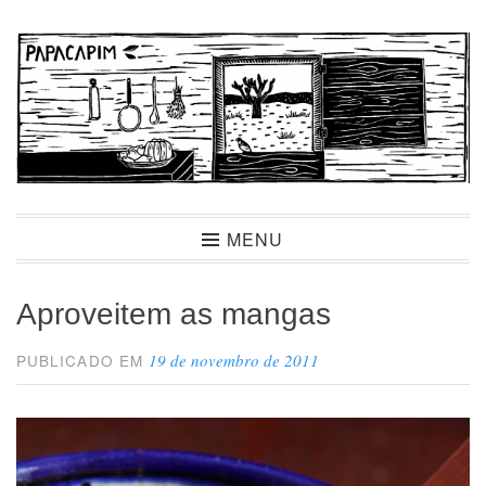
Ir
para
conteúdo
Papacapim
MENU
Aproveitem as mangas
19 de novembro de 2011
PUBLICADO EM