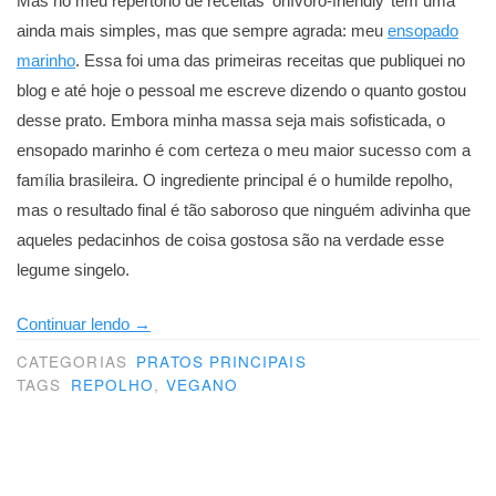
Mas no meu repertório de receitas ‘onívoro-friendly’ tem uma
ainda mais simples, mas que sempre agrada: meu
ensopado
marinho
. Essa foi uma das primeiras receitas que publiquei no
blog e até hoje o pessoal me escreve dizendo o quanto gostou
desse prato. Embora minha massa seja mais sofisticada, o
ensopado marinho é com certeza o meu maior sucesso com a
família brasileira. O ingrediente principal é o humilde repolho,
mas o resultado final é tão saboroso que ninguém adivinha que
aqueles pedacinhos de coisa gostosa são na verdade esse
legume singelo.
“Ensopado
Continuar lendo
→
marinho
CATEGORIAS
PRATOS PRINCIPAIS
2”
TAGS
REPOLHO
,
VEGANO