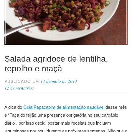
Salada agridoce de lentilha,
repolho e maçã
14 de maio de 2013
PUBLICADO EM
12 Comentários
A dica do
Guia Papacapim de alimentação saudável
desse mês
é “Faça do feijão uma presença obrigatória no seu cardápio
diário”, por isso decidi postar mais receitas que incluam
leguminosas por aqui durante as próximas semanas. Não que o