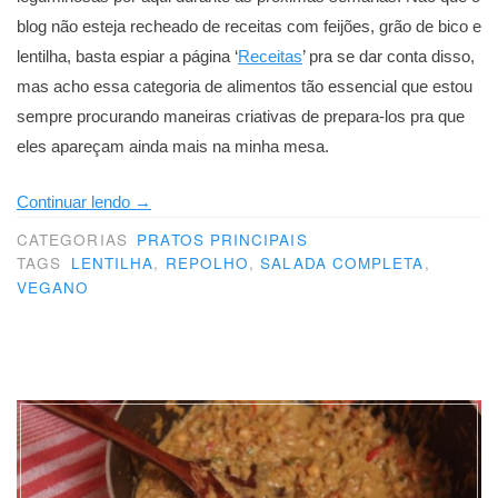
blog não esteja recheado de receitas com feijões, grão de bico e
lentilha, basta espiar a página ‘
Receitas
’ pra se dar conta disso,
mas acho essa categoria de alimentos tão essencial que estou
sempre procurando maneiras criativas de prepara-los pra que
eles apareçam ainda mais na minha mesa.
“Salada
Continuar lendo
→
agridoce
CATEGORIAS
PRATOS PRINCIPAIS
de
TAGS
LENTILHA
,
REPOLHO
,
SALADA COMPLETA
,
VEGANO
lentilha,
repolho
e
maçã”