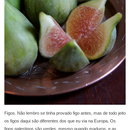
Figos. Não lembro se tinha provado figo antes, mas de todo jeito
os figos daqui são diferentes dos que eu via na Europa. Os
figos palestinos são verdes, mesmo quando maduros, e as