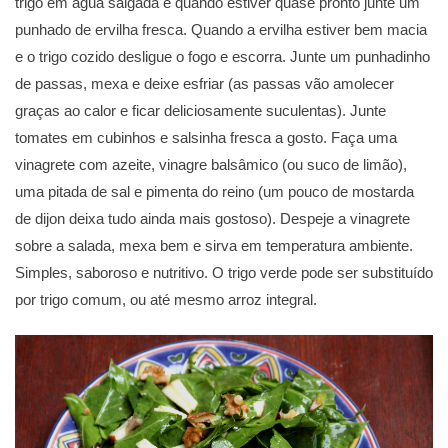
trigo em água salgada e quando estiver quase pronto junte um
punhado de ervilha fresca. Quando a ervilha estiver bem macia
e o trigo cozido desligue o fogo e escorra. Junte um punhadinho
de passas, mexa e deixe esfriar (as passas vão amolecer
graças ao calor e ficar deliciosamente suculentas). Junte
tomates em cubinhos e salsinha fresca a gosto. Faça uma
vinagrete com azeite, vinagre balsâmico (ou suco de limão),
uma pitada de sal e pimenta do reino (um pouco de mostarda
de dijon deixa tudo ainda mais gostoso). Despeje a vinagrete
sobre a salada, mexa bem e sirva em temperatura ambiente.
Simples, saboroso e nutritivo. O trigo verde pode ser substituído
por trigo comum, ou até mesmo arroz integral.