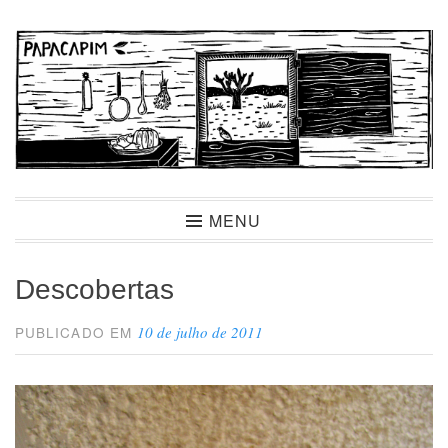
Ir
para
conteúdo
Papacapim
MENU
Descobertas
10 de julho de 2011
PUBLICADO EM