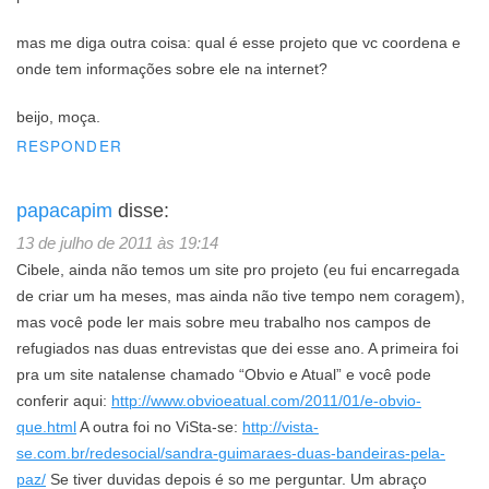
mas me diga outra coisa: qual é esse projeto que vc coordena e
onde tem informações sobre ele na internet?
beijo, moça.
RESPONDER
papacapim
disse:
13 de julho de 2011 às 19:14
Cibele, ainda não temos um site pro projeto (eu fui encarregada
de criar um ha meses, mas ainda não tive tempo nem coragem),
mas você pode ler mais sobre meu trabalho nos campos de
refugiados nas duas entrevistas que dei esse ano. A primeira foi
pra um site natalense chamado “Obvio e Atual” e você pode
conferir aqui:
http://www.obvioeatual.com/2011/01/e-obvio-
que.html
A outra foi no ViSta-se:
http://vista-
se.com.br/redesocial/sandra-guimaraes-duas-bandeiras-pela-
paz/
Se tiver duvidas depois é so me perguntar. Um abraço