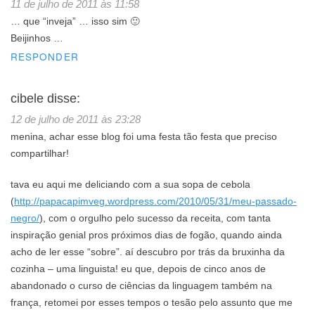
11 de julho de 2011 às 11:58
… que “inveja” … isso sim 🙂
Beijinhos …
RESPONDER
cibele
disse:
12 de julho de 2011 às 23:28
menina, achar esse blog foi uma festa tão festa que preciso
compartilhar!
tava eu aqui me deliciando com a sua sopa de cebola
(
http://papacapimveg.wordpress.com/2010/05/31/meu-passado-
negro/
), com o orgulho pelo sucesso da receita, com tanta
inspiração genial pros próximos dias de fogão, quando ainda
acho de ler esse “sobre”. aí descubro por trás da bruxinha da
cozinha – uma linguista! eu que, depois de cinco anos de
abandonado o curso de ciências da linguagem também na
frança, retomei por esses tempos o tesão pelo assunto que me