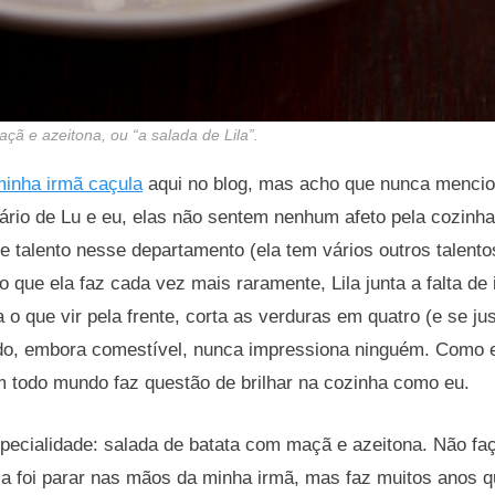
ã e azeitona, ou “a salada de Lila”.
minha irmã caçula
aqui no blog, mas acho que nunca mencio
ário de Lu e eu, elas não sentem nenhum afeto pela cozinha 
de talento nesse departamento (ela tem vários outros talento
o que ela faz cada vez mais raramente, Lila junta a falta de 
 o que vir pela frente, corta as verduras em quatro (e se just
tado, embora comestível, nunca impressiona ninguém. Como e
m todo mundo faz questão de brilhar na cozinha como eu.
pecialidade: salada de batata com maçã e azeitona. Não faç
la foi parar nas mãos da minha irmã, mas faz muitos anos 