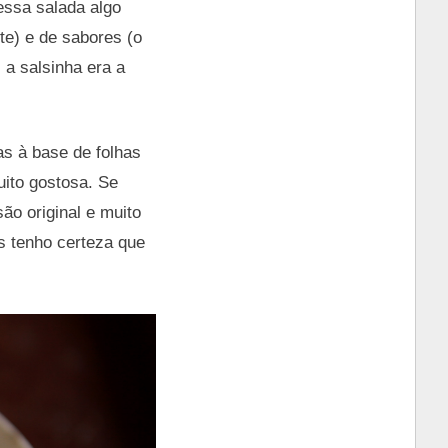
essa salada algo
te) e de sabores (o
 a salsinha era a
as à base de folhas
ito gostosa. Se
o original e muito
as tenho certeza que