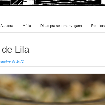
m
A autora
Mídia
Dicas pra se tornar vegana
Receitas
 de Lila
 outubro de 2012