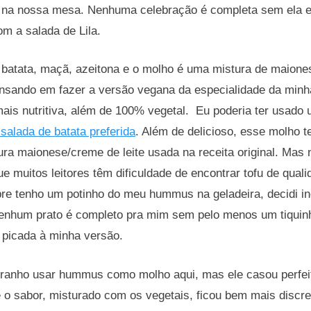
a na nossa mesa. Nenhuma celebração é completa sem ela e
om a salada de Lila.
 batata, maçã, azeitona e o molho é uma mistura de maiones
sando em fazer a versão vegana da especialidade da min
mais nutritiva, além de 100% vegetal. Eu poderia ter usado
salada de batata preferida
. Além de delicioso, esse molho 
ura maionese/creme de leite usada na receita original. Ma
ue muitos leitores têm dificuldade de encontrar tofu de qua
e tenho um potinho do meu hummus na geladeira, decidi in
enhum prato é completo pra mim sem pelo menos um tiquin
 picada à minha versão.
tranho usar hummus como molho aqui, mas ele casou perfe
e o sabor, misturado com os vegetais, ficou bem mais discr