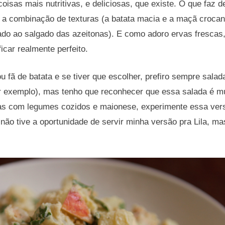
sas mais nutritivas, e deliciosas, que existe. O que faz d
 a combinação de texturas (a batata macia e a maçã crocan
ado ao salgado das azeitonas). E como adoro ervas frescas,
ficar realmente perfeito.
 fã de batata e se tiver que escolher, prefiro sempre salad
r exemplo), mas tenho que reconhecer que essa salada é mu
as com legumes cozidos e maionese, experimente essa versã
a não tive a oportunidade de servir minha versão pra Lila, m