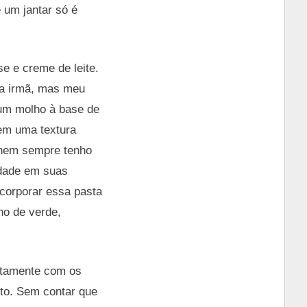
 um jantar só é
e e creme de leite.
ha irmã, mas meu
 um molho à base de
tem uma textura
s nem sempre tenho
lidade em suas
corporar essa pasta
ho de verde,
itamente com os
eto. Sem contar que