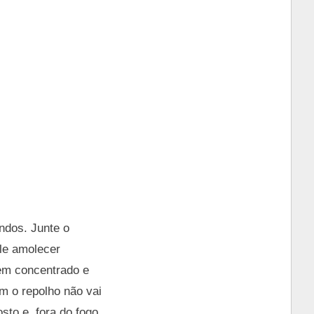
undos. Junte o
ele amolecer
bem concentrado e
m o repolho não vai
to e, fora do fogo,