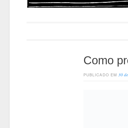
Papacapi
Como pre
30 d
PUBLICADO EM