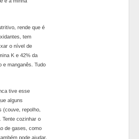
e é a minha
tritivo, rende que é
oxidantes, tem
xar o nível de
amina K e 42% da
co e manganês. Tudo
nca tive esse
ue alguns
 (couve, repolho,
. Tente cozinhar o
ção de gases, como
 também pode ajudar,