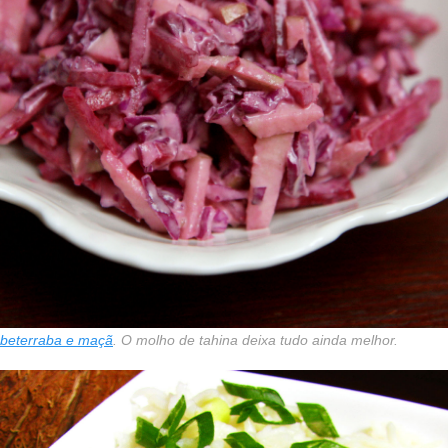
 beterraba e maçã
. O molho de tahina deixa tudo ainda melhor.