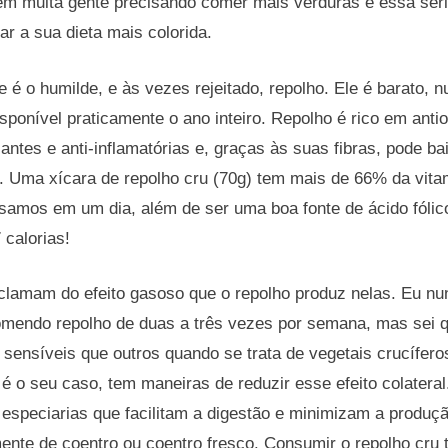
em muita gente precisando comer mais verduras e essa séri
ar a sua dieta mais colorida.
é o humilde, e às vezes rejeitado, repolho. Ele é barato, nu
sponível praticamente o ano inteiro. Repolho é rico em anti
antes e anti-inflamatórias e, graças às suas fibras, pode bai
e. Uma xícara de repolho cru (70g) tem mais de 66% da vit
isamos em um dia, além de ser uma boa fonte de ácido fóli
calorias!
lamam do efeito gasoso que o repolho produz nelas. Eu nu
endo repolho de duas a três vezes por semana, mas sei q
ensíveis que outros quando se trata de vegetais crucíferos
é o seu caso, tem maneiras de reduzir esse efeito colateral
 especiarias que facilitam a digestão e minimizam a produ
ente de coentro ou coentro fresco. Consumir o repolho cru