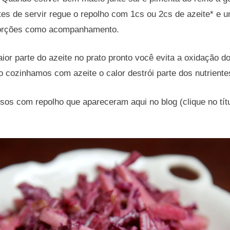
tes de servir regue o repolho com 1cs ou 2cs de azeite* e u
porções como acompanhamento.
ior parte do azeite no prato pronto você evita a oxidação 
o cozinhamos com azeite o calor destrói parte dos nutriente
osos com repolho que apareceram aqui no blog (clique no títu