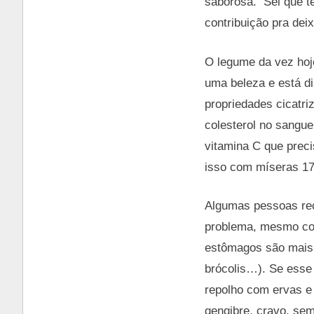
saborosa. Sei que t
contribuição pra deix
O legume da vez hoje 
uma beleza e está di
propriedades cicatriz
colesterol no sangu
vitamina C que prec
isso com míseras 17 
Algumas pessoas rec
problema, mesmo com
estômagos são mais s
brócolis…). Se esse 
repolho com ervas e
gengibre, cravo, sem