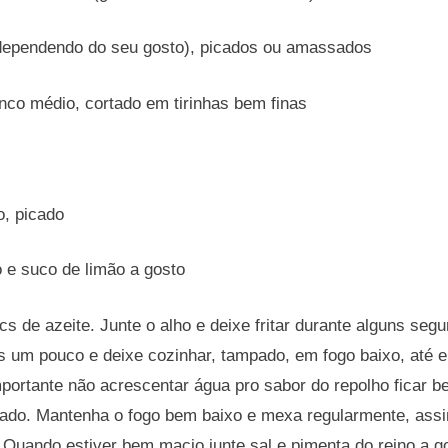
(dependendo do seu gosto), picados ou amassados
nco médio, cortado em tirinhas bem finas
o, picado
o e suco de limão a gosto
s de azeite. Junte o alho e deixe fritar durante alguns seg
s um pouco e deixe cozinhar, tampado, em fogo baixo, até 
portante não acrescentar água pro sabor do repolho ficar 
ado. Mantenha o fogo bem baixo e mexa regularmente, assi
Quando estiver bem macio junte sal e pimenta do reino a gos