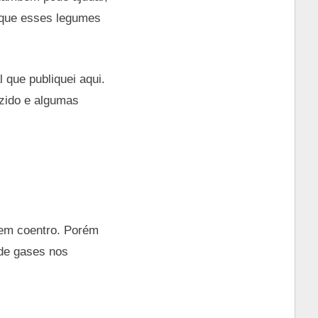
 que esses legumes
 que publiquei aqui.
ozido e algumas
sem coentro. Porém
 de gases nos