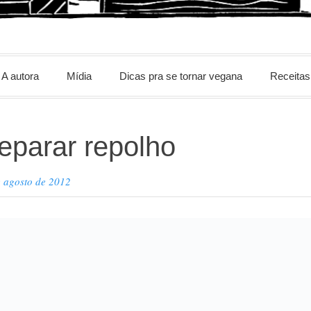
m
A autora
Mídia
Dicas pra se tornar vegana
Receitas
parar repolho
e agosto de 2012