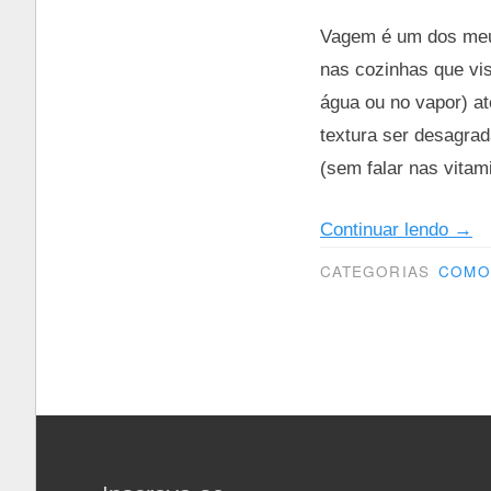
Vagem é um dos meus
nas cozinhas que vi
água ou no vapor) a
textura ser desagra
(sem falar nas vitam
“Co
Continuar lendo
→
prep
CATEGORIAS
COMO 
vag