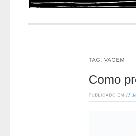
Papacapi
TAG:
VAGEM
Como pr
15 d
PUBLICADO EM