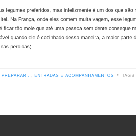
 legumes preferidos, mas infelizmente é um dos que são 
sitei. Na França, onde eles comem muita vagem, esse legu
té ficar tão mole que até uma pessoa sem dente consegue m
dável quando ele é cozinhado dessa maneira, a maior parte 
inas perdidas).
mo
arar
•
PREPARAR...
,
ENTRADAS E ACOMPANHAMENTOS
TAGS
em”