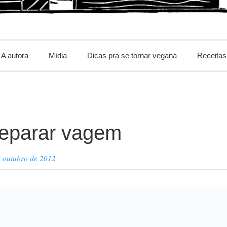
m
A autora
Mídia
Dicas pra se tornar vegana
Receitas
eparar vagem
e outubro de 2012