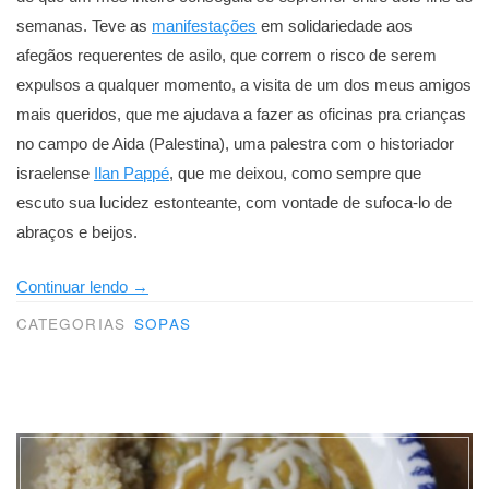
semanas. Teve as
manifestações
em solidariedade aos
afegãos requerentes de asilo, que correm o risco de serem
expulsos a qualquer momento, a visita de um dos meus amigos
mais queridos, que me ajudava a fazer as oficinas pra crianças
no campo de Aida (Palestina), uma palestra com o historiador
israelense
Ilan Pappé
, que me deixou, como sempre que
escuto sua lucidez estonteante, com vontade de sufoca-lo de
abraços e beijos.
“De
Continuar lendo
→
dentro
CATEGORIAS
SOPAS
pra
fora
e
de
fora