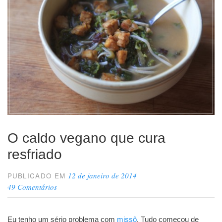
gato
que
trabalha
comigo”
O caldo vegano que cura
resfriado
12 de janeiro de 2014
PUBLICADO EM
49 Comentários
Eu tenho um sério problema com
missô
. Tudo começou de