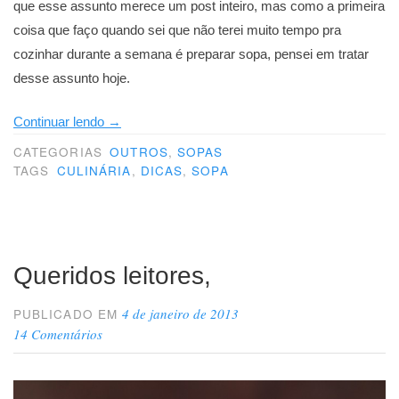
que esse assunto merece um post inteiro, mas como a primeira
coisa que faço quando sei que não terei muito tempo pra
cozinhar durante a semana é preparar sopa, pensei em tratar
desse assunto hoje.
“A
Continuar lendo
→
fórmula
CATEGORIAS
OUTROS
,
SOPAS
da
TAGS
CULINÁRIA
,
DICAS
,
SOPA
sopa”
Queridos leitores,
4 de janeiro de 2013
PUBLICADO EM
14 Comentários