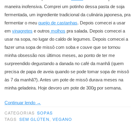
maneira inofensiva. Comprei um potinho dessa pasta de soja
fermentada, um ingrediente tradicional da culinária japonesa, pra
fermentar o meu
queijo de castanhas
. Depois comecei a usar
em
vinagretes
e outros
molhos
pra salada. Depois comecei a
usar na sopa, no lugar do caldo de legumes. Depois comecei a
fazer uma sopa de missô com soba e couve que se tornou
minha obsessão nos últimos meses, ao ponto de ter me
surpreendido degustando a danada no café da manhã (quem
precisa de papa de aveia quando se pode tomar sopa de missô
às 7 da manhã?). Antes um pote de missô durava meses na
minha geladeira. Hoje devoro um pote de 300g por semana.
“O
Continuar lendo
→
caldo
CATEGORIAS
SOPAS
vegano
TAGS
SEM GLÚTEN
,
VEGANO
que
cura