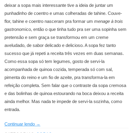
deixar a sopa mais interessante tive a ideia de juntar um
punhadinho de coentro e umas colheradas de tahine. Couve-
flor, tahine e coentro nasceram pra formar um
menage à trois
gastronomico, então o que tinha tudo pra ser uma sopinha sem
pretensão e sem graça se transformou em um creme
aveludado, de sabor delicado e delicioso. A sopa fez tanto
sucesso que já repeti a receita três vezes em duas semanas.
Como essa sopa só tem legumes, gosto de servi-la
acompanhada de quinoa cozida, temperada só com sal,
pimenta do reino e um fio de azeite, pra transforma-la em
refeição completa. Sem falar que o contraste da sopa cremosa
e das bolinhas de quinoa estourando na boca deixou a receita
ainda melhor. Mas nada te impede de servi-la sozinha, como
entrada.
“Aquela
Continuar lendo
→
sopa”