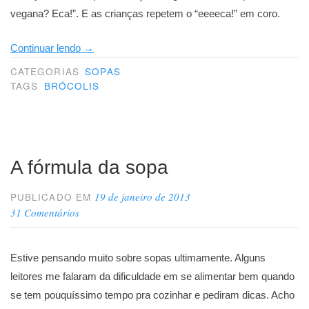
vegana? Eca!”. E as crianças repetem o “eeeeca!” em coro.
“Um
Continuar lendo
→
triunfo”
CATEGORIAS
SOPAS
TAGS
BRÓCOLIS
A fórmula da sopa
19 de janeiro de 2013
PUBLICADO EM
31 Comentários
Estive pensando muito sobre sopas ultimamente. Alguns
leitores me falaram da dificuldade em se alimentar bem quando
se tem pouquíssimo tempo pra cozinhar e pediram dicas. Acho