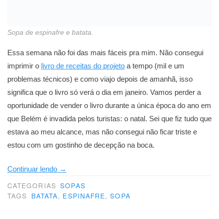
Sopa de espinafre e batata.
Essa semana não foi das mais fáceis pra mim. Não consegui
imprimir o
livro de receitas do projeto
a tempo (mil e um
problemas técnicos) e como viajo depois de amanhã, isso
significa que o livro só verá o dia em janeiro. Vamos perder a
oportunidade de vender o livro durante a única época do ano em
que Belém é invadida pelos turistas: o natal. Sei que fiz tudo que
estava ao meu alcance, mas não consegui não ficar triste e
estou com um gostinho de decepção na boca.
“Pra
Continuar lendo
→
reabastecer
CATEGORIAS
SOPAS
o
TAGS
BATATA
,
ESPINAFRE
,
SOPA
corpo”