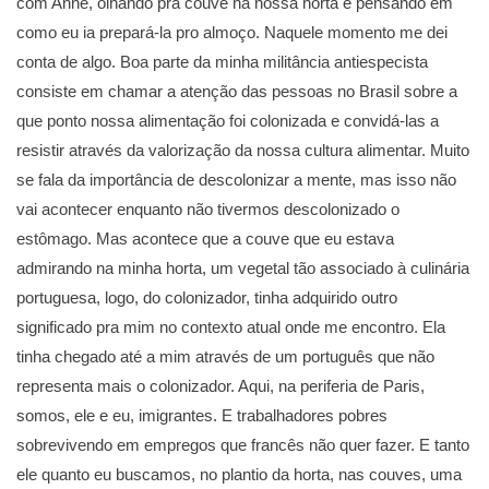
com Anne, olhando pra couve na nossa horta e pensando em
como eu ia prepará-la pro almoço. Naquele momento me dei
conta de algo. Boa parte da minha militância antiespecista
consiste em chamar a atenção das pessoas no Brasil sobre a
que ponto nossa alimentação foi colonizada e convidá-las a
resistir através da valorização da nossa cultura alimentar. Muito
se fala da importância de descolonizar a mente, mas isso não
vai acontecer enquanto não tivermos descolonizado o
estômago. Mas acontece que a couve que eu estava
admirando na minha horta, um vegetal tão associado à culinária
portuguesa, logo, do colonizador, tinha adquirido outro
significado pra mim no contexto atual onde me encontro. Ela
tinha chegado até a mim através de um português que não
representa mais o colonizador. Aqui, na periferia de Paris,
somos, ele e eu, imigrantes. E trabalhadores pobres
sobrevivendo em empregos que francês não quer fazer. E tanto
ele quanto eu buscamos, no plantio da horta, nas couves, uma