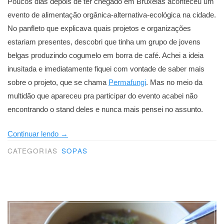
Poucos dias depois de ter chegado em Bruxelas aconteceu um
evento de alimentação orgânica-alternativa-ecológica na cidade.
No panfleto que explicava quais projetos e organizações
estariam presentes, descobri que tinha um grupo de jovens
belgas produzindo cogumelo em borra de café. Achei a ideia
inusitada e imediatamente fiquei com vontade de saber mais
sobre o projeto, que se chama
Permafungi
. Mas no meio da
multidão que apareceu pra participar do evento acabei não
encontrando o stand deles e nunca mais pensei no assunto.
“Cara
Continuar lendo
→
de
CATEGORIAS
SOPAS
pau,
ousadia,
cogumelos
e
o