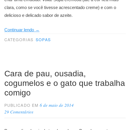
clara, como se você tivesse acrescentado creme) e com o
delicioso e delicado sabor de azeite.
“O
Continuar lendo
→
truque
CATEGORIAS
SOPAS
da
sopa”
Cara de pau, ousadia,
cogumelos e o gato que trabalha
comigo
6 de maio de 2014
PUBLICADO EM
29 Comentários