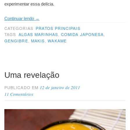
experimentar essa delícia.
“Makis
Continuar lendo
→
veganos…
CATEGORIAS
PRATOS PRINCIPAIS
e
TAGS
ALGAS MARINHAS
,
COMIDA JAPONESA
,
GENGIBRE
,
MAKIS
,
WAKAME
crus”
Uma revelação
12 de janeiro de 2011
PUBLICADO EM
11 Comentários