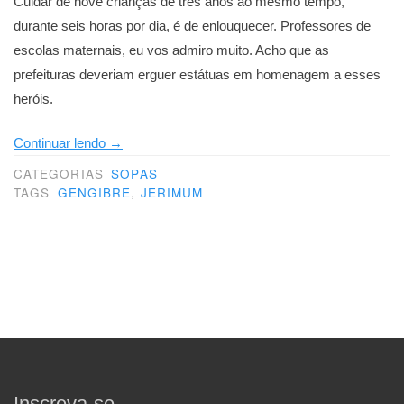
Cuidar de nove crianças de três anos ao mesmo tempo,
durante seis horas por dia, é de enlouquecer. Professores de
escolas maternais, eu vos admiro muito. Acho que as
prefeituras deveriam erguer estátuas em homenagem a esses
heróis.
“Uma
Continuar lendo
→
revelação”
CATEGORIAS
SOPAS
TAGS
GENGIBRE
,
JERIMUM
Inscreva-se