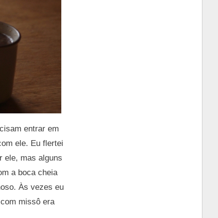
ecisam entrar em
m ele. Eu flertei
r ele, mas alguns
com a boca cheia
lhoso. Às vezes eu
a com missô era