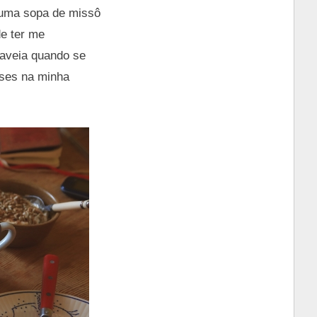
 uma sopa de missô
e ter me
 aveia quando se
eses na minha