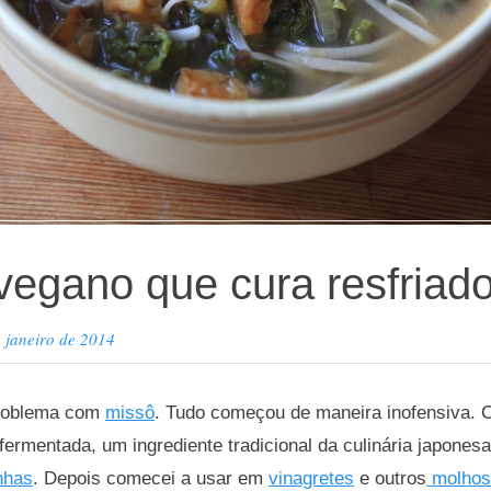
vegano que cura resfriad
 janeiro de 2014
problema com
missô
. Tudo começou de maneira inofensiva. 
fermentada, um ingrediente tradicional da culinária japonesa
nhas
. Depois comecei a usar em
vinagretes
e outros
molhos