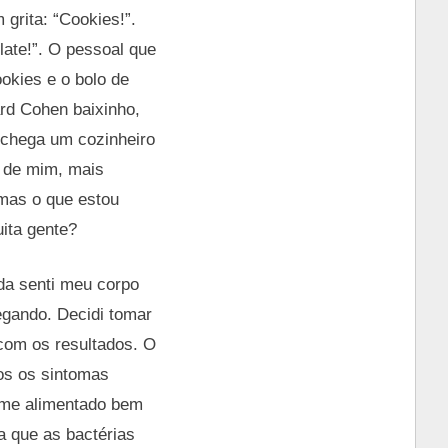
grita: “Cookies!”.
late!”. O pessoal que
okies e o bolo de
rd Cohen baixinho,
 chega um cozinheiro
m de mim, mais
 mas o que estou
uita gente?
ada senti meu corpo
egando. Decidi tomar
 com os resultados. O
dos os sintomas
r me alimentado bem
a que as bactérias