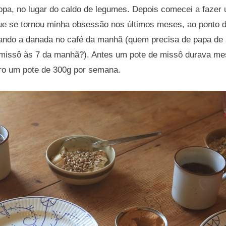
opa, no lugar do caldo de legumes. Depois comecei a fazer
e se tornou minha obsessão nos últimos meses, ao ponto d
ando a danada no café da manhã (quem precisa de papa de
missô às 7 da manhã?). Antes um pote de missô durava m
oro um pote de 300g por semana.