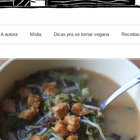
m
A autora
Mídia
Dicas pra se tornar vegana
Receitas