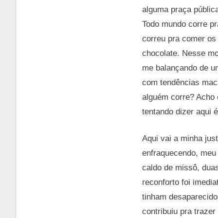
alguma praça pública
Todo mundo corre pra
correu pra comer os 
chocolate. Nesse mo
me balançando de um
com tendências macr
alguém corre? Acho 
tentando dizer aqui 
Aqui vai a minha jus
enfraquecendo, meu 
caldo de missô, duas
reconforto foi imedi
tinham desaparecido.
contribuiu pra traze