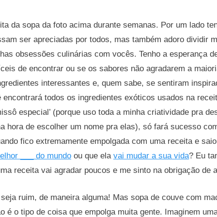
eita da sopa da foto acima durante semanas. Por um lado ten
ssam ser apreciadas por todos, mas também adoro dividir 
has obsessões culinárias com vocês. Tenho a esperança de
ifíceis de encontrar ou se os sabores não agradarem a maio
ngredientes interessantes e, quem sabe, se sentiram inspi
encontrará todos os ingredientes exóticos usados na recei
missô especial’ (porque uso toda a minha criatividade pra de
a hora de escolher um nome pra elas), só fará sucesso c
ando fico extremamente empolgada com uma receita e saio 
elhor ___ do mundo
ou que ela
vai mudar a sua vida
? Eu t
a receita vai agradar poucos e me sinto na obrigação de a
seja ruim, de maneira alguma! Mas sopa de couve com mac
ão é o tipo de coisa que empolga muita gente. Imaginem um