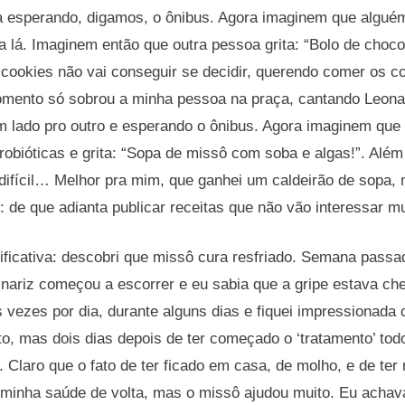
 esperando, digamos, o ônibus. Agora imaginem que alguém 
 lá. Imaginem então que outra pessoa grita: “Bolo de choco
cookies não vai conseguir se decidir, querendo comer os co
mento só sobrou a minha pessoa na praça, cantando Leona
 lado pro outro e esperando o ônibus. Agora imaginem que
obióticas e grita: “Sopa de missô com soba e algas!”. Alé
difícil… Melhor pra mim, que ganhei um caldeirão de sopa,
é: de que adianta publicar receitas que não vão interessar m
tificativa: descobri que missô cura resfriado. Semana pass
nariz começou a escorrer e eu sabia que a gripe estava ch
 vezes por dia, durante alguns dias e fiquei impressionada
ato, mas dois dias depois de ter começado o ‘tratamento’ to
 Claro que o fato de ter ficado em casa, de molho, e de te
r minha saúde de volta, mas o missô ajudou muito. Eu achav