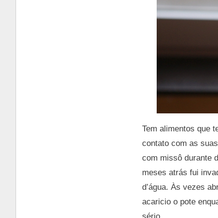
Tem alimentos que te
contato com as suas 
com missô durante d
meses atrás fui inva
d’água. Às vezes abr
acaricio o pote enq
sério.