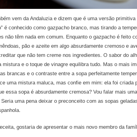
ambém vem da Andaluzia e dizem que é uma versão primitiva
co” é conhecido como gazpacho branco, mas tirando a tempe
les não têm nada em comum. Enquanto o gazpacho é feito c
mêndoas, pão e azeite em algo absurdamente cremoso e ave
acreditar que não tem creme nos ingredientes. O sabor do al
a mistura e o toque de vinagre equilibra tudo. Mas o mais i
as brancas e o contraste entre a sopa perfeitamente tempe
ece uma mistura maluca, mas confie em mim: ela foi criada 
 que essa sopa é absurdamente cremosa? Vou falar mais um
 Seria uma pena deixar o preconceito com as sopas geladas
espanhola.
 receita, gostaria de apresentar o mais novo membro da famíl