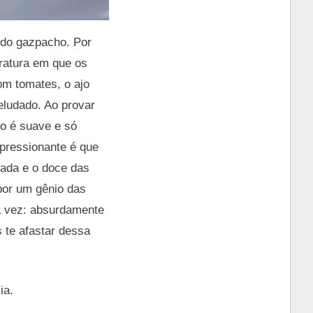
 do gazpacho. Por
ratura em que os
om tomates, o ajo
ludado. Ao provar
ho é suave e só
mpressionante é que
rada e o doce das
por um gênio das
a vez: absurdamente
 te afastar dessa
ia.