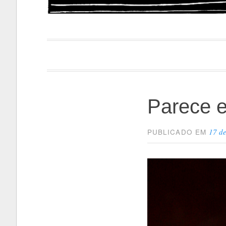
Papacapi
Parece e
17 d
PUBLICADO EM