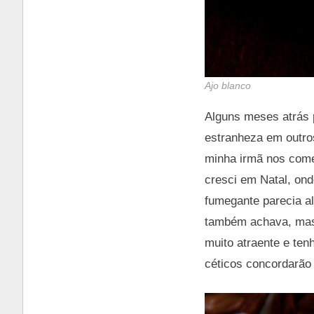
Ajo blanco
Alguns meses atrás 
estranheza em outro
minha irmã nos comen
cresci em Natal, on
fumegante parecia al
também achava, mas
muito atraente e ten
céticos concordarão