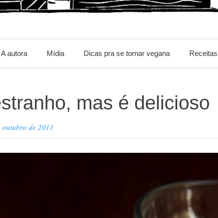
m
A autora
Mídia
Dicas pra se tornar vegana
Receitas
stranho, mas é delicioso
e outubro de 2011