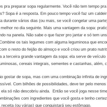
es pra preparar sopa regularmente. Você não tem tempo pra
ias? Sopa é a resposta. Em pouco tempo você faz um caldei
a durante vários dias (ou mais, se você congelar uma parte
a melhor no dia seguinte. Mais uma vantagem da sopa: prat
ndo na panela. Não sabe o que fazer pro jantar e só tem un
 Combine os tais legumes com alguma leguminosa que encon
u com o resto do feijão do almoço e você criou um prato nutr
a a terceira grande vantagem da sopa: ela serve de veículo 
minosas, cereais integrais, sementes e castanhas, além, cl
ão gostar de sopa, mas com uma combinação infinita de ing
ssível. Com bilhões de possibilidades, deve ter pelo meno
 ela só não descobriu ainda. Então se você joga nesse time
ombinações com ingredientes que você gosta e tenho certez
receita (ou várias) que conquistará seu estômago.