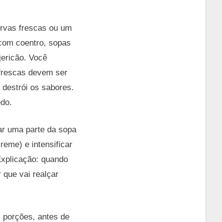
rvas frescas ou um
 com coentro, sopas
ericão. Você
 frescas devem ser
 destrói os sabores.
edo.
ar uma parte da sopa
reme) e intensificar
Explicação: quando
 que vai realçar
 porções, antes de