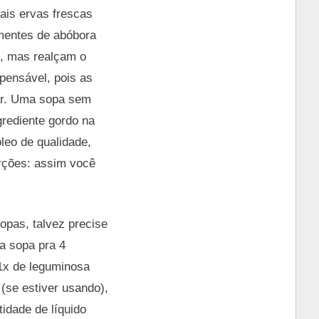
mais ervas frescas
ementes de abóbora
s, mas realçam o
spensável, pois as
rar. Uma sopa sem
rediente gordo na
leo de qualidade,
orções: assim você
opas, talvez precise
a sopa pra 4
 1x de leguminosa
u (se estiver usando),
tidade de líquido