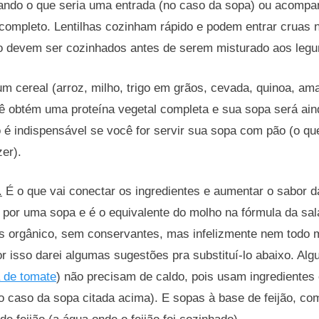
mando o que seria uma entrada (no caso da sopa) ou acomp
 completo. Lentilhas cozinham rápido e podem entrar cruas 
ico devem ser cozinhados antes de serem misturado aos leg
um cereal (arroz, milho, trigo em grãos, cevada, quinoa, am
 obtém uma proteína vegetal completa e sua sopa será aind
 é indispensável se você for servir sua sopa com pão (o qu
er).
.
É o que vai conectar os ingredientes e aumentar o sabor
 por uma sopa e é o equivalente do molho na fórmula da sal
s orgânico, sem conservantes, mas infelizmente nem todo
or isso darei algumas sugestões pra substituí-lo abaixo. Al
 de tomate
) não precisam de caldo, pois usam ingredientes
o caso da sopa citada acima). E sopas à base de feijão, c