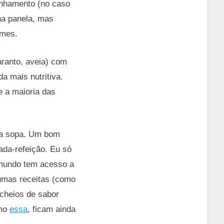
anhamento (no caso
na panela, mas
umes.
aranto, aveia) com
a mais nutritiva.
e a maioria das
 da sopa. Um bom
ada-refeição. Eu só
 mundo tem acesso a
gumas receitas (como
 cheios de sabor
omo
essa
, ficam ainda