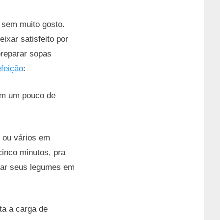
 sem muito gosto.
ixar satisfeito por
preparar sopas
efeição
:
em um pouco de
 ou vários em
cinco minutos, pra
ejar seus legumes em
ta a carga de