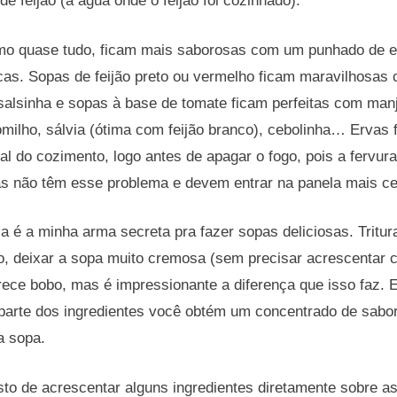
e feijão (a água onde o feijão foi cozinhado).
o quase tudo, ficam mais saborosas com um punhado de e
cas. Sopas de feijão preto ou vermelho ficam maravilhosas
alsinha e sopas à base de tomate ficam perfeitas com manj
milho, sálvia (ótima com feijão branco), cebolinha… Ervas
al do cozimento, logo antes de apagar o fogo, pois a fervura
as não têm esse problema e devem entrar na panela mais c
 é a minha arma secreta pra fazer sopas deliciosas. Tritur
o, deixar a sopa muito cremosa (sem precisar acrescentar c
rece bobo, mas é impressionante a diferença que isso faz. 
 parte dos ingredientes você obtém um concentrado de sabor
a sopa.
to de acrescentar alguns ingredientes diretamente sobre as