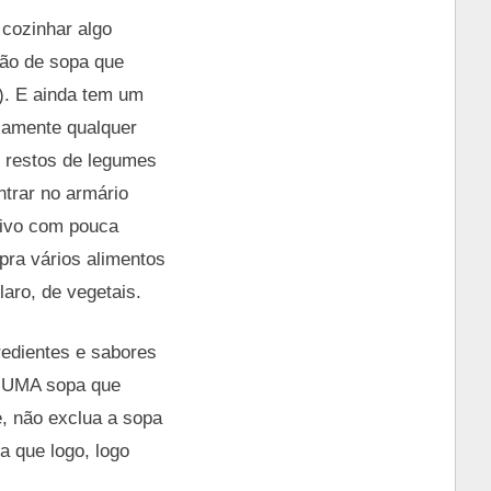
 cozinhar algo
rão de sopa que
). E ainda tem um
icamente qualquer
s restos de legumes
trar no armário
itivo com pouca
pra vários alimentos
aro, de vegetais.
redientes e sabores
s UMA sopa que
, não exclua a sopa
a que logo, logo