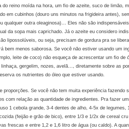
 do reino moída na hora, um fio de azeite, suco de limão, 
do em cubinhos (douro uns minutos na frigideira antes), s
ou qualquer outra oleaginosa)… Eles não são indispensávei
ual da sopa mais caprichado. Já o azeite eu considero indi
são lipossolúveis, ou seja, precisam de gordura pra se libe
á bem menos saborosa. Se você não estiver usando um ing
plo, leite de coco) não esqueça de acrescentar um fio de ó
 linhaça, gergelim, nozes, avelã…, diretamente sobre as p
eserva os nutrientes do óleo que estiver usando.
e proporções. Se você não tem muita experiência fazendo s
es com relação as quantidade de ingredientes. Pra fazer um
uso 1 cebola grande, 3-4 dentes de alho, 4-5x de legumes,
 cozida (feijão e grão de bico), entre 1/3 e 1/2x de cereal cr
s frescas e entre 1,2 e 1,6 litro de água (ou caldo). A quan