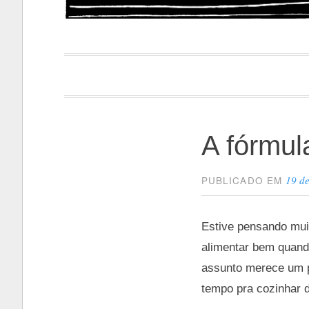
Papacapi
A fórmul
19 de
PUBLICADO EM
Estive pensando muit
alimentar bem quand
assunto merece um po
tempo pra cozinhar d