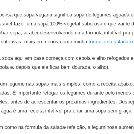
 pensa que sopa vegana significa sopa de legumes aguada e
sível fazer uma sopa 100% vegetal saborosa e que vai te de
nhar sopa, acabei desenvolvendo uma fórmula infalível pra 
 nutritivas, mais ou menos como minha
fórmula da salada-r
 sopa aqui em casa começa com cebola e alho refogados 
bola e, depois que ela ficar bem dourada, o alho).
um legume nas sopas mais simples, como a receita abaixo,
adas. É importante refogar os legumes durante pelo menos 
eles, antes de acrescentar os próximos ingredientes. Desp
água é uma receita infalível pra criar uma sopa sem graça.
 como na fórmula da salada-refeição, a leguminosa aumen