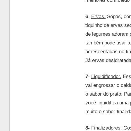
melhores com caldo d
6-
Ervas.
Sopas, com
tiquinho de ervas se
de legumes adoram s
também pode usar to
acrescentadas no fin
Já ervas desidratad
7-
Liquidificador.
Essa
vai engrossar o cald
o sabor do prato. Pa
você liquidifica uma
muito o sabor final d
8-
Finalizadores.
Gos