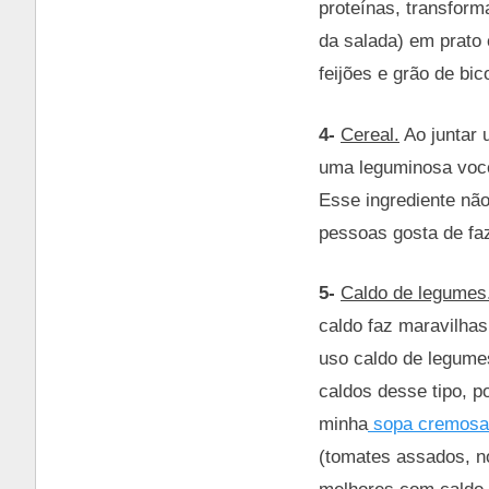
proteínas, transfor
da salada) em prato
feijões e grão de b
4-
Cereal.
Ao juntar 
uma leguminosa você
Esse ingrediente não
pessoas gosta de faz
5-
Caldo de legumes
caldo faz maravilhas
uso caldo de legume
caldos desse tipo, p
minha
sopa cremosa
(tomates assados, n