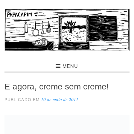
Ir
para
conteúdo
Papacapim
MENU
E agora, creme sem creme!
10 de maio de 2011
PUBLICADO EM