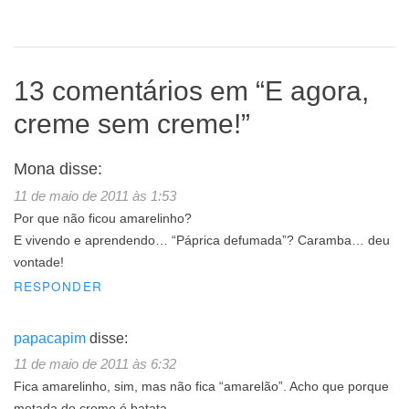
13 comentários em “
E agora,
creme sem creme!
”
Mona
disse:
11 de maio de 2011 às 1:53
Por que não ficou amarelinho?
E vivendo e aprendendo… “Páprica defumada”? Caramba… deu
vontade!
RESPONDER
papacapim
disse:
11 de maio de 2011 às 6:32
Fica amarelinho, sim, mas não fica “amarelão”. Acho que porque
metada do creme é batata…