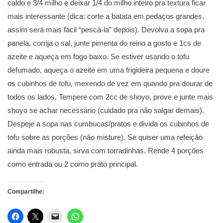
caldo e 3/4 milho e deixar 1/4 do milho inteiro pra textura ficar
mais interessante (dica: corte a batata em pedaços grandes,
assim será mais fácil “pescá-la” depois). Devolva a sopa pra
panela, corrija o sal, junte pimenta do reino a gosto e 1cs de
azeite e aqueça em fogo baixo. Se estiver usando o tofu
defumado, aqueça o azeite em uma frigideira pequena e doure
os cubinhos de tofu, mexendo de vez em quando pra dourar de
todos os lados. Tempere com 2cc de shoyo, prove e junte mais
shoyo se achar necessário (cuidado pra não salgar demais).
Despeje a sopa nas cumbucas/pratos e divida os cubinhos de
tofu sobre as porções (não misture). Se quiser uma refeição
ainda mais robusta, sirva com torradinhas. Rende 4 porções
como entrada ou 2 como prato principal.
Compartilhe: